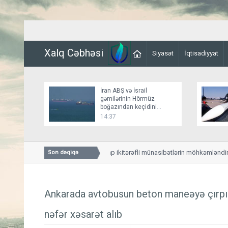
Xalq Cəbhəsi
Siyasət
İqtisadiyyat
İran ABŞ və İsrail
gəmilərinin Hörmüz
boğazından keçidini
bağlayır
14:37
Mirziyoyev və Tramp ikitərəfli münasibətlərin möhkəmləndirilmə
Son dəqiqə
ediblər
Ankarada avtobusun beton maneəyə çırpı
nəfər xəsarət alıb