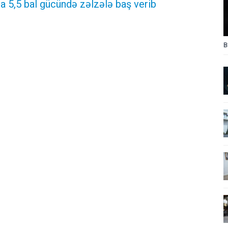
 5,5 bal gücündə zəlzələ baş verib
B