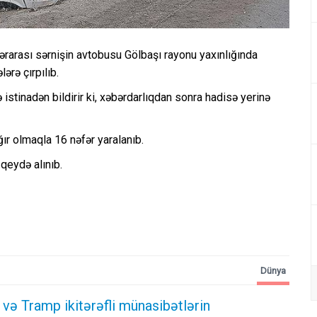
rarası sərnişin avtobusu Gölbaşı rayonu yaxınlığında
rə çırpılıb.
istinadən bildirir ki, xəbərdarlıqdan sonra hadisə yerinə
ır olmaqla 16 nəfər yaralanıb.
qeydə alınıb.
Dünya
və Tramp ikitərəfli münasibətlərin