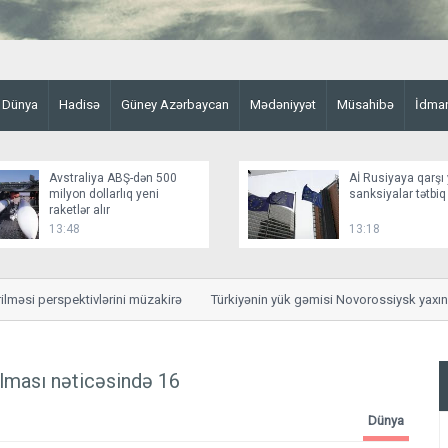
Dünya
Hadisə
Güney Azərbaycan
Mədəniyyət
Müsahibə
İdma
Avstraliya ABŞ-dən 500
Aİ Rusiyaya qarşı 
milyon dollarlıq yeni
sanksiyalar tətbiq
raketlər alır
13:48
13:18
si perspektivlərini müzakirə
Türkiyənin yük gəmisi Novorossiysk yaxınlı
lması nəticəsində 16
Dünya