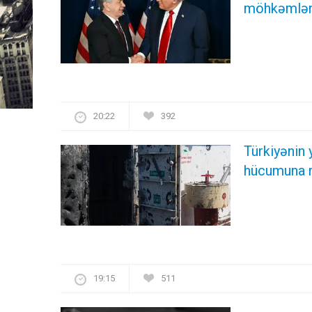
möhkəmlənd
20:22
392
Türkiyənin
hücumuna 
19:15
511