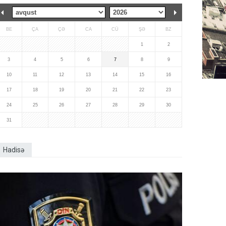
BE
ÇA
ÇƏ
CA
CÜ
ŞƏ
BZ
1
2
3
4
5
6
7
8
9
10
11
12
13
14
15
16
17
18
19
20
21
22
23
24
25
26
27
28
29
30
31
Hadisə