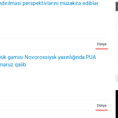
irilməsi perspektivlərini müzakirə ediblər
Dünya
 yük gəmisi Novorossiysk yaxınlığında PUA
məruz qalıb
Dünya