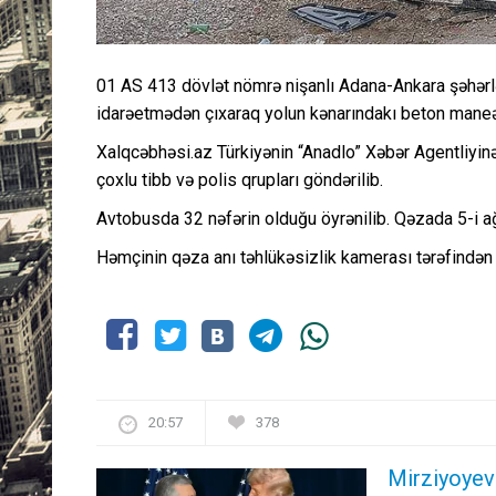
01 AS 413 dövlət nömrə nişanlı Adana-Ankara şəhərlə
idarəetmədən çıxaraq yolun kənarındakı beton maneələ
Xalqcəbhəsi.az Türkiyənin “Anadlo” Xəbər Agentliyinə 
çoxlu tibb və polis qrupları göndərilib.
Avtobusda 32 nəfərin olduğu öyrənilib. Qəzada 5-i ağ
Həmçinin qəza anı təhlükəsizlik kamerası tərəfindən 
20:57
378
Mirziyoyev 