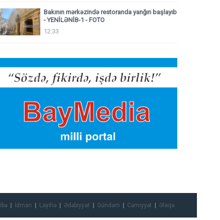
Bakının mərkəzində restoranda yanğın başlayıb
- YENİLƏNİB-1 - FOTO
12:33
ibə
İdman
Layihə
Ədəbiyyat
Gündəm
Cəmiyyət
Əlaqə