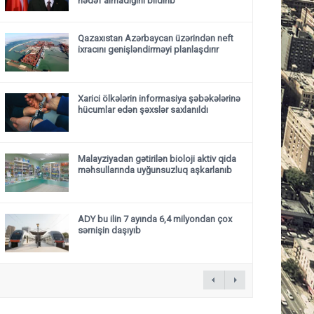
hədəf almadığını bildirib
Qazaxıstan Azərbaycan üzərindən neft
ixracını genişləndirməyi planlaşdırır
Xarici ölkələrin informasiya şəbəkələrinə
hücumlar edən şəxslər saxlanıldı
Malayziyadan gətirilən bioloji aktiv qida
məhsullarında uyğunsuzluq aşkarlanıb
ADY bu ilin 7 ayında 6,4 milyondan çox
sərnişin daşıyıb