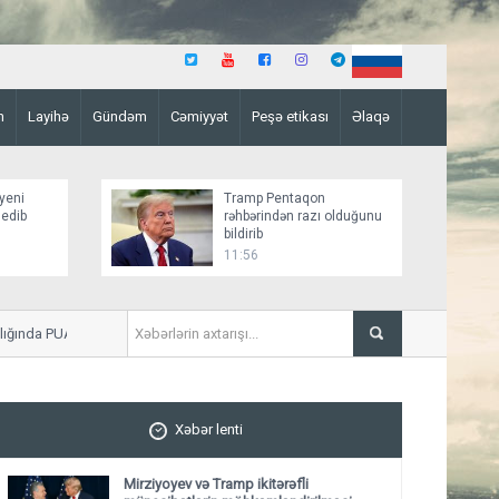
n
Layihə
Gündəm
Cəmiyyət
Peşə etikası
Əlaqə
yeni
Tramp Pentaqon
 edib
rəhbərindən razı olduğunu
bildirib
11:56
ğında PUA hücumuna məruz qalıb
Kamçatkada 5,5 bal gücünd
Xəbər lenti
Mirziyoyev və Tramp ikitərəfli