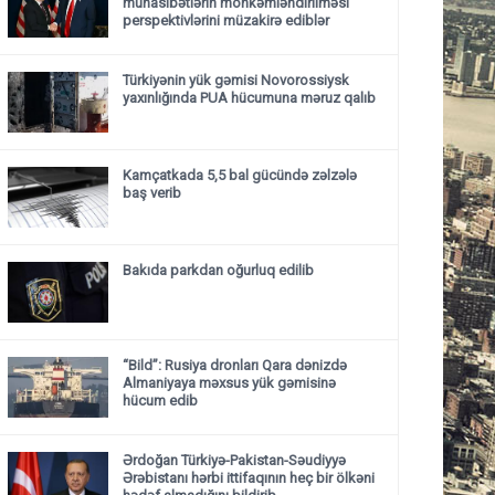
münasibətlərin möhkəmləndirilməsi
perspektivlərini müzakirə ediblər
Türkiyənin yük gəmisi Novorossiysk
yaxınlığında PUA hücumuna məruz qalıb
Kamçatkada 5,5 bal gücündə zəlzələ
baş verib
Bakıda parkdan oğurluq edilib
“Bild”: Rusiya dronları Qara dənizdə
Almaniyaya məxsus yük gəmisinə
hücum edib
Ərdoğan Türkiyə-Pakistan-Səudiyyə
Ərəbistanı hərbi ittifaqının heç bir ölkəni