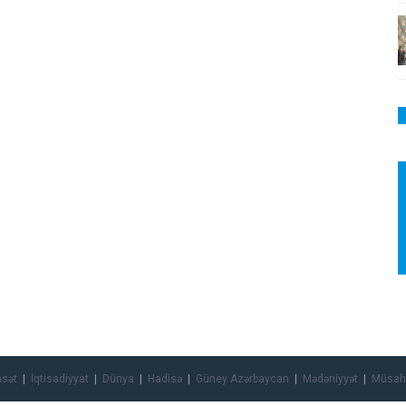
asət
İqtisadiyyat
Dünya
Hadisə
Güney Azərbaycan
Mədəniyyət
Müsah