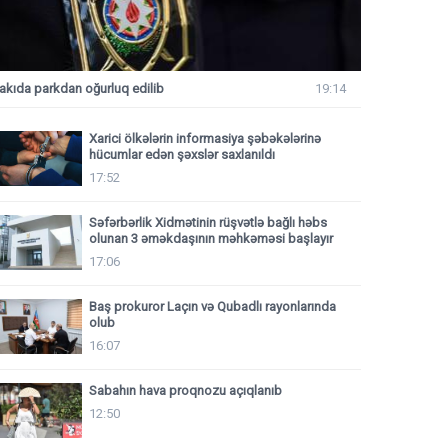
akıda parkdan oğurluq edilib
19:14
Xarici ölkələrin informasiya şəbəkələrinə
hücumlar edən şəxslər saxlanıldı
17:52
Səfərbərlik Xidmətinin rüşvətlə bağlı həbs
olunan 3 əməkdaşının məhkəməsi başlayır
17:06
Baş prokuror Laçın və Qubadlı rayonlarında
olub
16:07
Sabahın hava proqnozu açıqlanıb
12:50