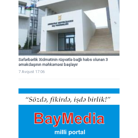
Səfərbərlik Xidmətinin rüşvətlə bağlı həbs olunan 3
əməkdaşının məhkəməsi başlayır
7 Avqust 17:06