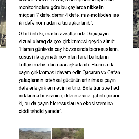
monitorinqlərə görə bu çaylarda nikkelin
miqdarı 7 dəfə, dəmir 4 dəfə, mis-molibden isə
iki dəfə normadan artıq aşkarlanıb".
O bildirib ki, martın əvvəllərində Oxçuçayın
vizual olaraq da çox çirklənməsi qeydə alınıb:
"Həmin günlərdə çay hövzəsində bioresusların,
xüsusi ilə qiymətli növ olan farel balıqların
kütləvi məhv olunması aşkarlanıb. Hazırda da
çayın çirklənməsi davam edir. Qacaran və Qafan
yataqlarının istehsal gücünün artırılması çayın
dəfələrlə çirklənməsini artırıb. Belə transsərhəd
çirklənmə hövzənin çirklənməsinə gətirib çıxarır
ki, bu da çayın bioresusları və ekosisteminə
ciddi təhdid yaradır".