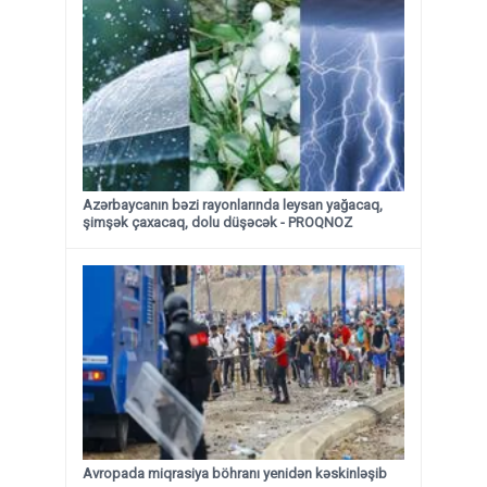
Azərbaycanın bəzi rayonlarında leysan yağacaq,
şimşək çaxacaq, dolu düşəcək - PROQNOZ
Avropada miqrasiya böhranı yenidən kəskinləşib