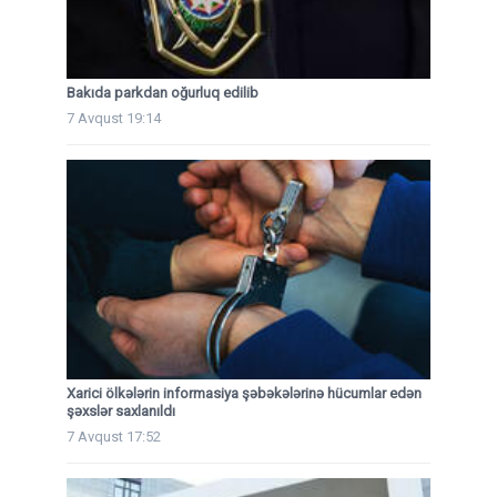
Bakıda parkdan oğurluq edilib
7 Avqust 19:14
Xarici ölkələrin informasiya şəbəkələrinə hücumlar edən
şəxslər saxlanıldı
7 Avqust 17:52