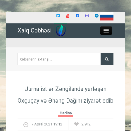
Xalq Cəbhəsi
Close
Siyasət
Jurnalistlər Zəngilanda yerləşən
İqtisadiyyat
Oxçuçay və Əhəng Dağını ziyarət edib
Dünya
Hadisə
Hadisə
7 Aprel 2021 19:12
2 912