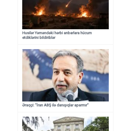
Husilər Yəməndəki hərbi anbarlara hücum
etdiklərini bildiriblər
Əraqçi: "İran ABŞ ilə danışıqlar aparmır"