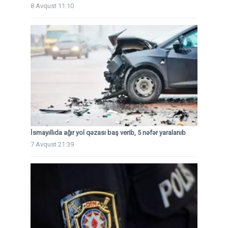
8 Avqust 11:10
İsmayıllıda ağır yol qəzası baş verib, 5 nəfər yaralanıb
7 Avqust 21:39