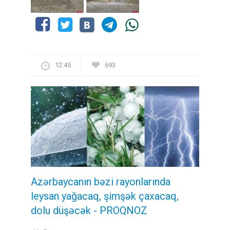
12:45
693
Azərbaycanın bəzi rayonlarında
leysan yağacaq, şimşək çaxacaq,
dolu düşəcək - PROQNOZ