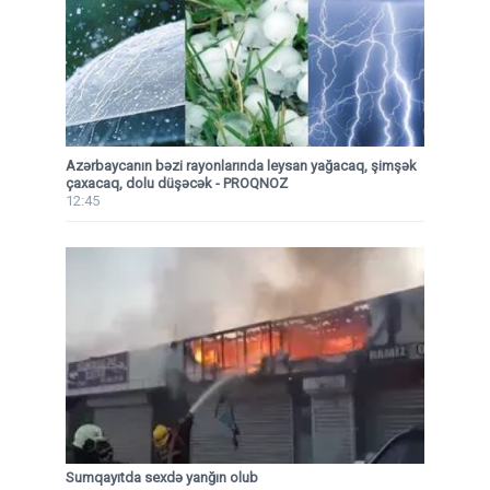
Azərbaycanın bəzi rayonlarında leysan yağacaq, şimşək
çaxacaq, dolu düşəcək - PROQNOZ
12:45
Sumqayıtda sexdə yanğın olub