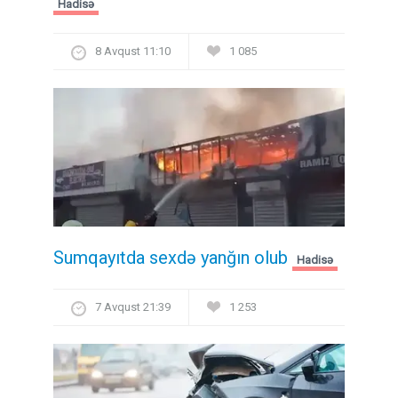
Hadisə
8 Avqust 11:10
1 085
Sumqayıtda sexdə yanğın olub
Hadisə
7 Avqust 21:39
1 253