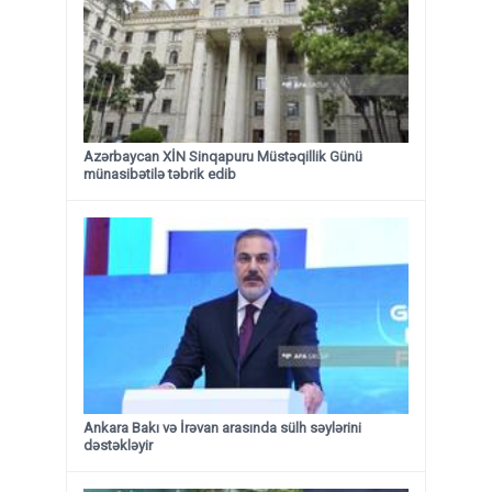
Azərbaycan XİN Sinqapuru Müstəqillik Günü
münasibətilə təbrik edib
Ankara Bakı və İrəvan arasında sülh səylərini
dəstəkləyir