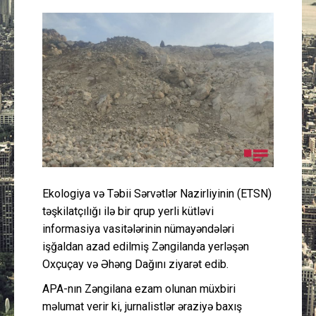
Güney Azərbaycan
Mədəniyyət
Müsahibə
İdman
Layihə
Ekologiya və Təbii Sərvətlər Nazirliyinin (ETSN)
Gündəm
təşkilatçılığı ilə bir qrup yerli kütləvi
informasiya vasitələrinin nümayəndələri
Cəmiyyət
işğaldan azad edilmiş Zəngilanda yerləşən
Oxçuçay və Əhəng Dağını ziyarət edib.
Peşə etikası
APA-nın Zəngilana ezam olunan müxbiri
məlumat verir ki, jurnalistlər əraziyə baxış
Əlaqə