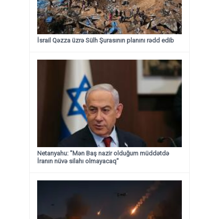
İsrail Qəzza üzrə Sülh Şurasının planını rədd edib
Netanyahu: "Mən Baş nazir olduğum müddətdə
İranın nüvə silahı olmayacaq"