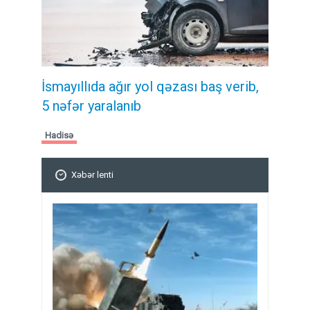
İsmayıllıda ağır yol qəzası baş verib,
5 nəfər yaralanıb
Hadisə
Xəbər lenti