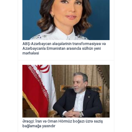
ABŞ-Azərbaycan əlaqələrinin transformasiyası və
Azərbaycanla Ermənistan arasında sülhün yeni
mərhələsi
Əraqçi: İran və Oman Hörmüz boğazı üzrə saziş
bağlamağa yaxındır