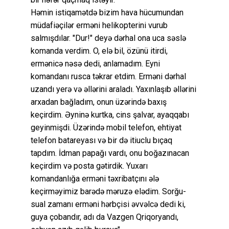
Həmin istiqamətdə bizim hava hücumundan
müdafiəçilər erməni helikopterini vurub
salmışdılar. "Dur!" deyə dərhal ona uca səslə
komanda verdim. O, elə bil, özünü itirdi,
ermənicə nəsə dedi, anlamadım. Eyni
komandanı rusca təkrar etdim. Erməni dərhal
uzandı yerə və əllərini araladı. Yaxınlaşıb əllərini
arxadan bağladım, onun üzərində baxış
keçirdim. Əyninə kurtka, cins şalvar, ayaqqabı
geyinmişdi. Üzərində mobil telefon, ehtiyat
telefon batareyası və bir də itiuclu bıçaq
tapdım. İdman papağı vardı, onu boğazınacan
keçirdim və posta gətirdik. Yuxarı
komandanlığa erməni təxribatçını ələ
keçirməyimiz barədə məruzə elədim. Sorğu-
sual zamanı erməni hərbçisi əvvəlcə dedi ki,
guya çobandır, adı da Vazgen Qriqoryandı,