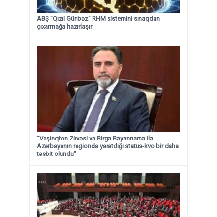
ABŞ "Qızıl Günbəz" RHM sistemini sınaqdan
çıxarmağa hazırlaşır
“Vaşinqton Zirvəsi və Birgə Bəyannamə ilə
Azərbayanın regionda yaratdığı status-kvo bir daha
təsbit olundu”