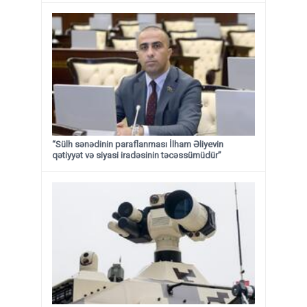
“Sülh sənədinin paraflanması İlham Əliyevin
qətiyyət və siyasi iradəsinin təcəssümüdür”