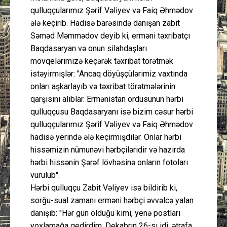
qulluqçularımız Şərif Vəliyev və Faiq Əhmədov
ələ keçirib. Hadisə barəsində danışan zabit
Səməd Məmmədov deyib ki, erməni təxribatçı
Baqdasaryan və onun silahdaşları
mövqelərimizə keçərək təxribat törətmək
istəyirmişlər: "Ancaq döyüşçülərimiz vaxtında
onları aşkarlayıb və təxribat törətmələrinin
qarşısını alıblar. Ermənistan ordusunun hərbi
qulluqçusu Baqdasaryanı isə bizim cəsur hərbi
qulluqçularımız Şərif Vəliyev və Faiq Əhmədov
hadisə yerində ələ keçirmişdilər. Onlar hərbi
hissəmizin nümunəvi hərbçiləridir və hazırda
hərbi hissənin Şərəf lövhəsinə onların fotoları
vurulub".
Hərbi qulluqçu Zabit Vəliyev isə bildirib ki,
sorğu-sual zamanı erməni hərbçi əvvəlcə yalan
danışıb: "Hər gün olduğu kimi, yenə postları
yoxlamağa gedirdim. Dekabrın 26-sı idi, ətrafa