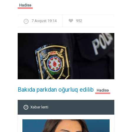
Hadisə
7 Avqust 19:14
952
Bakıda parkdan oğurluq edilib
Hadisə
Xəbər lenti