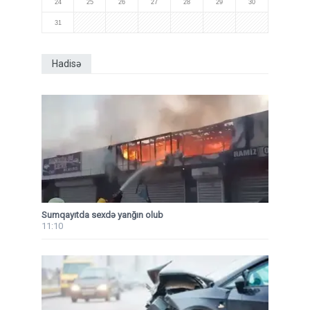
24
25
26
27
28
29
30
31
Hadisə
Sumqayıtda sexdə yanğın olub
11:10