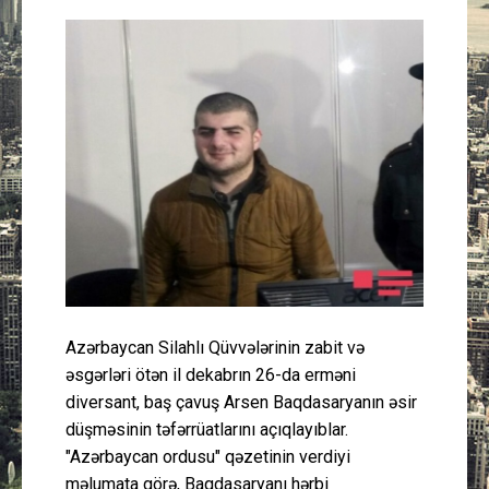
Güney Azərbaycan
Mədəniyyət
Müsahibə
İdman
Layihə
Gündəm
Azərbaycan Silahlı Qüvvələrinin zabit və
Cəmiyyət
əsgərləri ötən il dekabrın 26-da erməni
diversant, baş çavuş Arsen Baqdasaryanın əsir
Peşə etikası
düşməsinin təfərrüatlarını açıqlayıblar.
"Azərbaycan ordusu" qəzetinin verdiyi
Əlaqə
məlumata görə, Baqdasaryanı hərbi