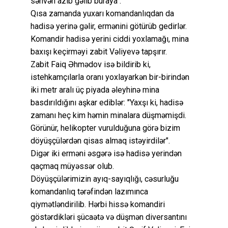
səhvən azıb gəlib buraya".
Qısa zamanda yuxarı komandanlıqdan da
hadisə yerinə gəlir, ermənini götürüb gedirlər.
Komandir hadisə yerini ciddi yoxlamağı, mina
baxışı keçirməyi zabit Vəliyevə tapşırır.
Zabit Faiq Əhmədov isə bildirib ki,
istehkamçılarla oranı yoxlayarkən bir-birindən
iki metr aralı üç piyada əleyhinə mina
basdırıldığını aşkar ediblər: "Yaxşı ki, hadisə
zamanı heç kim həmin minalara düşməmişdi.
Görünür, helikopter vurulduğuna görə bizim
döyüşçülərdən qisas almaq istəyirdilər".
Digər iki erməni əsgərə isə hadisə yerindən
qaçmaq müyəssər olub.
Döyüşçülərimizin ayıq-sayıqlığı, cəsurluğu
komandanlıq tərəfindən lazımınca
qiymətləndirilib. Hərbi hissə komandiri
göstərdikləri şücaətə və düşmən diversantını