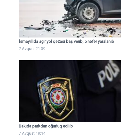
İsmayıllıda ağır yol qəzası baş verib, 5 nəfər yaralanıb
7 Avqust 21:39
Bakıda parkdan oğurluq edilib
7 Avqust 19:14