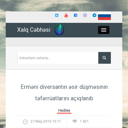
Xalq Cəbhəsi
Close
Siyasət
Erməni diversantın əsir düşməsinin
İqtisadiyyat
təfərrüatlarını açıqlanıb
Dünya
Hadisə
Hadisə
27 May 2015 15:11
1 421