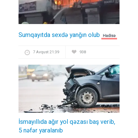
Sumqayıtda sexdə yanğın olub
Hadisə
7 Avqust 21:39
938
İsmayıllıda ağır yol qəzası baş verib,
5 nəfər yaralanıb