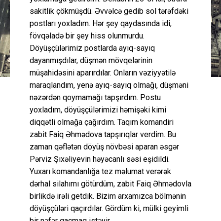
sakitlik çökmüşdü. Əvvəlcə gedib sol tərəfdəki
postları yoxladım. Hər şey qaydasında idi,
fövqəladə bir şey hiss olunmurdu.
Döyüşçülərimiz postlarda ayıq-sayıq
dayanmışdılar, düşmən mövqelərinin
müşahidəsini aparırdılar. Onların vəziyyətilə
maraqlandım, yenə ayıq-sayıq olmağı, düşməni
nəzərdən qoymamağı tapşırdım. Postu
yoxladım, döyüşçülərimizi həmişəki kimi
diqqətli olmağa çağırdım. Taqım komandiri
zabit Faiq Əhmədova tapşırıqlar verdim. Bu
zaman qəflətən döyüş növbəsi aparan əsgər
Pərviz Şıxəliyevin həyəcanlı səsi eşidildi.
Yuxarı komandanlığa tez məlumat verərək
dərhal silahımı götürdüm, zabit Faiq Əhmədovla
birlikdə irəli getdik. Bizim arxamızca bölmənin
döyüşçüləri qaçırdılar. Gördüm ki, mülki geyimli
bir nəfər qaçmaq istəyir.