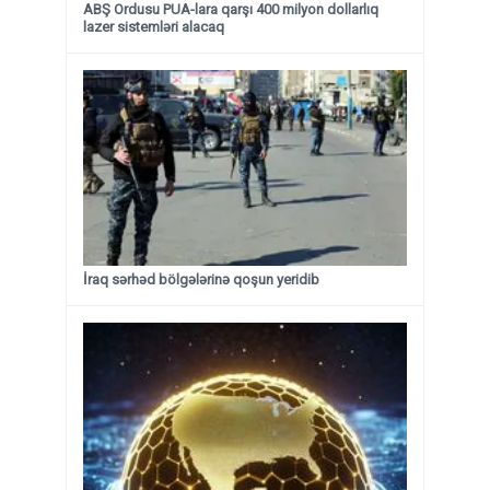
ABŞ Ordusu PUA-lara qarşı 400 milyon dollarlıq
lazer sistemləri alacaq
İraq sərhəd bölgələrinə qoşun yeridib