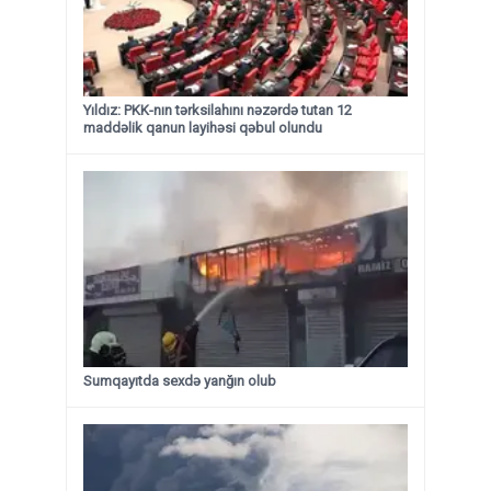
Yıldız: PKK-nın tərksilahını nəzərdə tutan 12
maddəlik qanun layihəsi qəbul olundu ​​​​​​​
Sumqayıtda sexdə yanğın olub