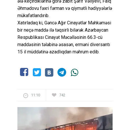
ələ keçirdiklərinə görə zabit Şərif Vəliyevi, Faiq
Əhmədovu fəxri fərman və qiymətli hədiyyələrlə
mükafatlandırıb.
Xatırladaq ki, Gəncə Ağır Cinayətlər Məhkəməsi
bir neçə maddə ilə təqsirli bilərək Azərbaycan
Respublikası Cinayət Məcəlləsinin 66.3-cü
maddəsinin tələbinə əsasən, erməni diversantı
15 il müddətinə azadlıqdan məhrum edib.
11:10
742