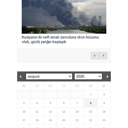
Rusiyanın iki neft emalı zavoduna dron hücumu
olub, güclü yanğın başlayıb
BE
ÇA
ÇƏ
CA
CÜ
ŞƏ
BZ
1
2
3
4
5
6
7
8
9
10
11
12
13
14
15
16
17
18
19
20
21
22
23