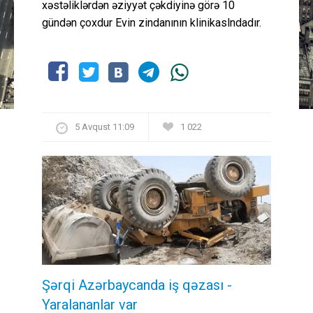
xəstəliklərdən əziyyət çəkdiyinə görə 10
gündən çoxdur Evin zindanının klinikaslndadır.
5 Avqust 11:09
1 022
Şərqi Azərbaycanda iş qəzası -
Yaralananlar var