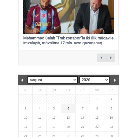
Məhəmməd Salah “Trabzonspor”la iki illik müqavilə
imzalayıb, mövsümə 17 mln. avro qazanacaq
BE
ÇA
ÇƏ
CA
CÜ
ŞƏ
BZ
1
2
3
4
5
6
7
8
9
10
11
12
13
14
15
16
17
18
19
20
21
22
23
24
25
26
27
28
29
30