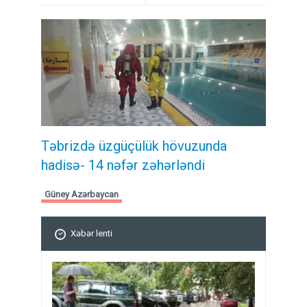
Təbrizdə üzgüçülük hövuzunda
hadisə- 14 nəfər zəhərləndi
Güney Azərbaycan
Xəbər lenti