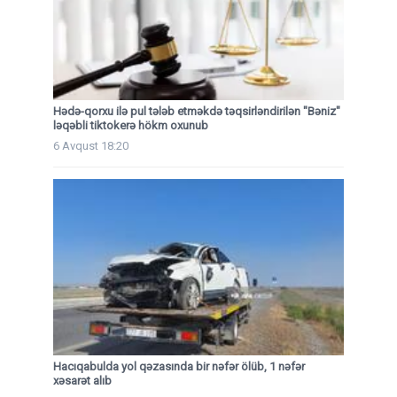
Hədə-qorxu ilə pul tələb etməkdə təqsirləndirilən "Bəniz"
ləqəbli tiktokerə hökm oxunub
6 Avqust 18:20
Hacıqabulda yol qəzasında bir nəfər ölüb, 1 nəfər
xəsarət alıb