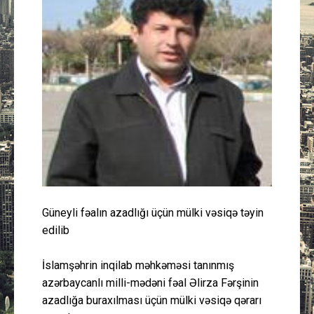
Güney Azərbaycan
Mədəniyyət
Müsahibə
İdman
Layihə
Gündəm
Güneyli fəalın azadlığı üçün mülki vəsiqə təyin
edilib
Cəmiyyət
İslamşəhrin inqilab məhkəməsi tanınmış
Peşə etikası
azərbaycanlı milli-mədəni fəal Əlirza Fərşinin
azadlığa buraxılması üçün mülki vəsiqə qərarı
Əlaqə