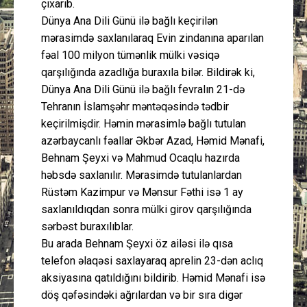
çıxarıb.
Dünya Ana Dili Günü ilə bağlı keçirilən
mərasimdə saxlanılaraq Evin zindanına aparılan
fəal 100 milyon tümənlik mülki vəsiqə
qarşılığında azadlığa buraxıla bilər. Bildirək ki,
Dünya Ana Dili Günü ilə bağlı fevralın 21-də
Tehranın İslamşəhr məntəqəsində tədbir
keçirilmişdir. Həmin mərasimlə bağlı tutulan
azərbaycanlı fəallar Əkbər Azad, Həmid Mənafi,
Behnam Şeyxi və Mahmud Ocaqlu hazırda
həbsdə saxlanılır. Mərasimdə tutulanlardan
Rüstəm Kazimpur və Mənsur Fəthi isə 1 ay
saxlanıldıqdan sonra mülki girov qarşılığında
sərbəst buraxılıblar.
Bu arada Behnam Şeyxi öz ailəsi ilə qısa
telefon əlaqəsi saxlayaraq aprelin 23-dən aclıq
aksiyasına qatıldığını bildirib. Həmid Mənafi isə
döş qəfəsindəki ağrılardan və bir sıra digər