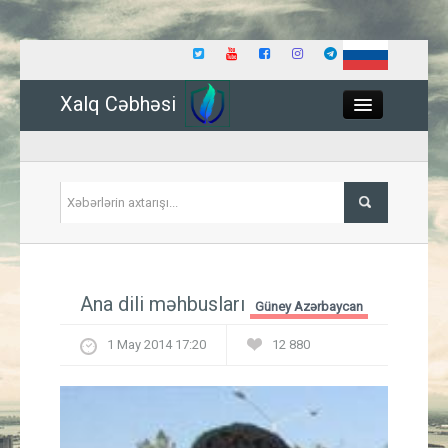
Xalq Cəbhəsi
Close
Siyasət
Ana dili məhbusları
Güney Azərbaycan
İqtisadiyyat
1 May 2014 17:20
12 880
Dünya
Hadisə