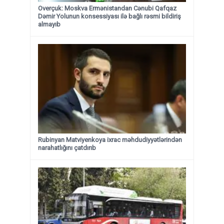
Overçuk: Moskva Ermənistandan Cənubi Qafqaz
Dəmir Yolunun konsessiyası ilə bağlı rəsmi bildiriş
almayıb
Rubinyan Matviyenkoya ixrac məhdudiyyətlərindən
narahatlığını çatdırıb