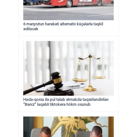
6 marşrutun hərəkəti alternativ küçələrlə təşkil
ediləcək
Hədə-qorxu ilə pul tələb etməkdə təqsirləndirilən
"Bəniz" ləqəbli tiktokerə hökm oxunub