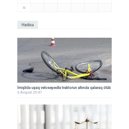
31
Hadisə
İmişlidə uşaq velosepedlə traktorun altında qalaraq ölüb
6 Avqust 20:47