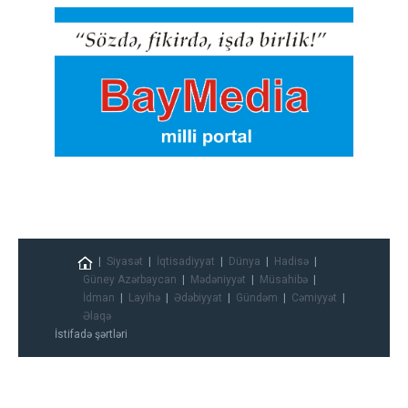
Siyasət
İqtisadiyyat
Dünya
Hadisə
Güney Azərbaycan
Mədəniyyət
Müsahibə
İdman
Layihə
Ədəbiyyat
Gündəm
Cəmiyyət
Əlaqə
İstifadə şərtləri