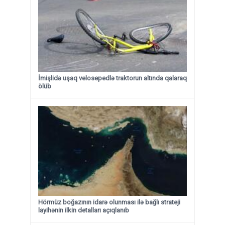
İmişlidə uşaq velosepedlə traktorun altında qalaraq
ölüb
Hörmüz boğazının idarə olunması ilə bağlı strateji
layihənin ilkin detalları açıqlanıb