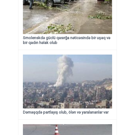
Smolenskdə güclü qasırğa nəticəsində bir uşaq və
bir qadın həlak olub
Dəməşqdə partlayış olub, ölən və yaralananlar var