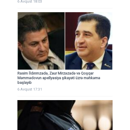
6 Avqust 18:03
Rasim İldırımzadə, Zaur Mirzəzadə və Qoşqar
Məmmədovun apellyasiya şikayəti üzrə məhkəmə
başlayıb
6 Avqust 17:31