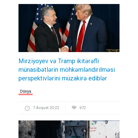
Mirziyoyev və Tramp ikitərəfli
münasibətlərin möhkəmləndirilməsi
perspektivlərini müzakirə ediblər
Dünya
7 Avqust 20:22
672