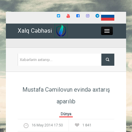
Xalq Cəbhəsi
Close
Siyasət
Mustafa Cəmilovun evində axtarış
İqtisadiyyat
aparılıb
Dünya
Dünya
Hadisə
16 May 2014 17:50
1 841