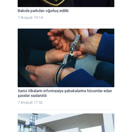
Bakıda parkdan oğurluq edilib
7 Avqust 19:14
Xarici ölkələrin informasiya şəbəkələrinə hücumlar edən
şəxslər saxlanıldı
7 Avqust 17:52