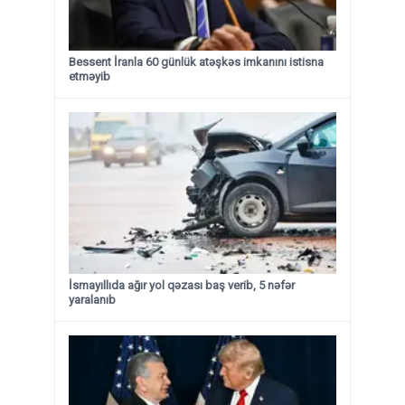
Bessent İranla 60 günlük atəşkəs imkanını istisna
etməyib
İsmayıllıda ağır yol qəzası baş verib, 5 nəfər
yaralanıb