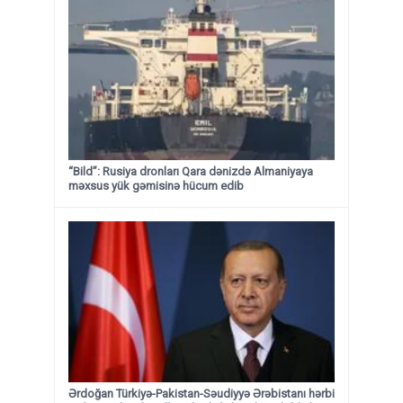
“Bild”: Rusiya dronları Qara dənizdə Almaniyaya
məxsus yük gəmisinə hücum edib
Ərdoğan Türkiyə-Pakistan-Səudiyyə Ərəbistanı hərbi