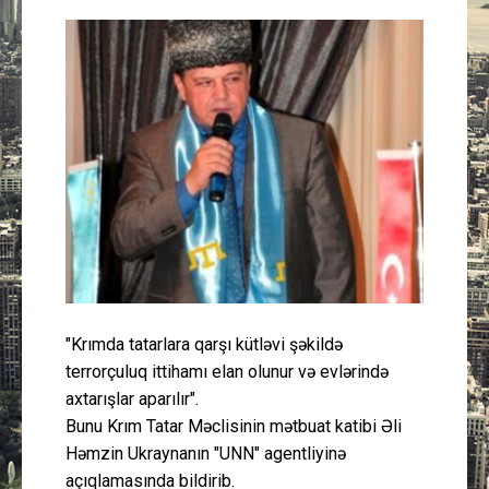
Güney Azərbaycan
Mədəniyyət
Müsahibə
İdman
Layihə
Gündəm
"Krımda tatarlara qarşı kütləvi şəkildə
Cəmiyyət
terrorçuluq ittihamı elan olunur və evlərində
axtarışlar aparılır".
Peşə etikası
Bunu Krım Tatar Məclisinin mətbuat katibi Əli
Həmzin Ukraynanın "UNN" agentliyinə
Əlaqə
açıqlamasında bildirib.