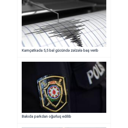
Kamçatkada 5,5 bal gücündə zəlzələ baş verib
Bakıda parkdan oğurluq edilib