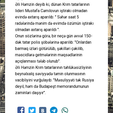
Əli Həmzin deyib ki, dünən Krım tatarlarının
lideri Mustafa Cəmilovun iştirakı olmadan
evində axtarış aparılıb: " Səhər saat 5
radələrində mənim də evimdə özümün iştirakı
olmadan axtarış aparıldı ".
Onun sözlərinə görə, bir neçə gün əvvəl 150-
dək tatar polis şöbələrinə aparılıb: "Onlardan
barmaq izləri götürülüb, şəkilləri çəkilib,
məscidlərə getmələrinin məqsədlərinin
açıqlanması tələb olunub".
Əli Həmzin Krım tatarlarının təhlükəsizliyinin
beynəlxalq səviyyədə təmin olunmasının
vacibliyini vurğulayıb: "Məsuliyyəti tək Rusiya
deyil, həm də Budapeşt memorandumunun
zaminləri daşıyır".