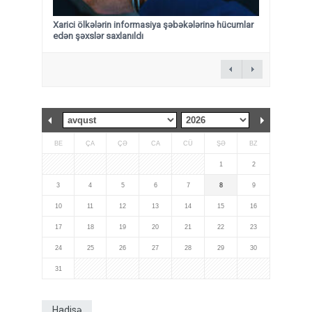
Xarici ölkələrin informasiya şəbəkələrinə hücumlar
edən şəxslər saxlanıldı
BE
ÇA
ÇƏ
CA
CÜ
ŞƏ
BZ
1
2
3
4
5
6
7
8
9
10
11
12
13
14
15
16
17
18
19
20
21
22
23
24
25
26
27
28
29
30
31
Hadisə