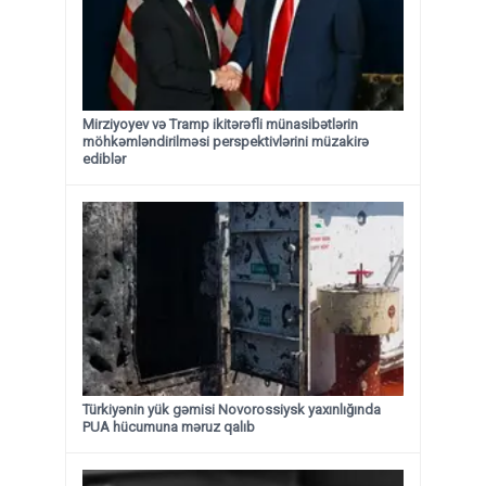
Mirziyoyev və Tramp ikitərəfli münasibətlərin
möhkəmləndirilməsi perspektivlərini müzakirə
ediblər
Türkiyənin yük gəmisi Novorossiysk yaxınlığında
PUA hücumuna məruz qalıb