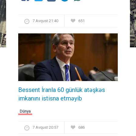
7 Avqust 21:40
651
Bessent İranla 60 günlük atəşkəs
imkanını istisna etməyib
Dünya
7 Avqust 20:57
686