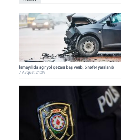
İsmayıllıda ağır yol qəzası baş verib, 5 nəfər yaralanıb
7 Avqust 21:39