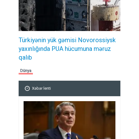
Türkiyənin yük gəmisi Novorossiysk
yaxınlığında PUA hücumuna məruz
qalıb
Dünya
Xəbər lenti