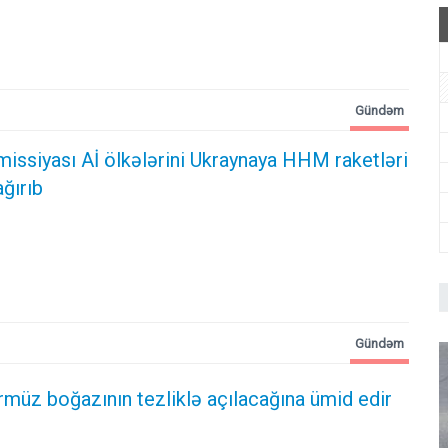
Gündəm
issiyası Aİ ölkələrini Ukraynaya HHM raketləri
ğırıb
Gündəm
rmüz boğazının tezliklə açılacağına ümid edir