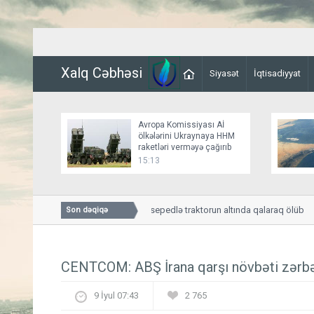
Xalq Cəbhəsi
Siyasət
İqtisadiyyat
Avropa Komissiyası Aİ
ölkələrini Ukraynaya HHM
raketləri verməyə çağırıb
15:13
İmişlidə uşaq velosepedlə traktorun altında qalaraq ölüb
Son dəqiqə
CENTCOM: ABŞ İrana qarşı növbəti zərbə 
9 İyul 07:43
2 765