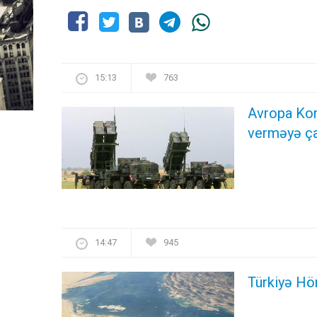
15:13
763
Avropa Kom
verməyə ça
14:47
945
Türkiyə Hö