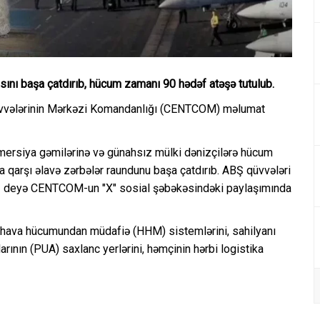
asını başa çatdırıb, hücum zamanı 90 hədəf atəşə tutulub.
 Qüvvələrinin Mərkəzi Komandanlığı (CENTCOM) məlumat
rsiya gəmilərinə və günahsız mülki dənizçilərə hücum
 qarşı əlavə zərbələr raundunu başa çatdırıb. ABŞ qüvvələri
", — deyə CENTCOM-un "X" sosial şəbəkəsindəki paylaşımında
hava hücumundan müdafiə (HHM) sistemlərini, sahilyanı
arının (PUA) saxlanc yerlərini, həmçinin hərbi logistika