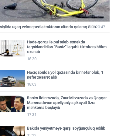
mişlidə uşaq velosepedlə traktorun altında qalaraq ölüb
20:47
Hədə-qorxu ilə pul tələb etməkdə
təqsirləndirilən "Bəniz" ləqəbli tiktokerə hökm
oxunub
18:20
Hacıqabulda yol qəzasında bir nəfər ölüb, 1
nəfər xəsarət alıb
18:03
Rasim İldırımzadə, Zaur Mirzəzadə və Qoşqar
Məmmədovun apellyasiya şikayəti üzrə
məhkəmə başlayıb
17:31
Bakıda yeniyetməyə qarşı soyğunçuluq edilib
15:23