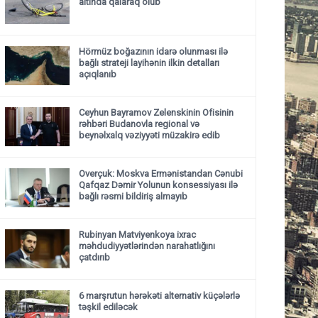
altında qalaraq ölüb
Hörmüz boğazının idarə olunması ilə
bağlı strateji layihənin ilkin detalları
açıqlanıb
Ceyhun Bayramov Zelenskinin Ofisinin
rəhbəri Budanovla regional və
beynəlxalq vəziyyəti müzakirə edib
Overçuk: Moskva Ermənistandan Cənubi
Qafqaz Dəmir Yolunun konsessiyası ilə
bağlı rəsmi bildiriş almayıb
Rubinyan Matviyenkoya ixrac
məhdudiyyətlərindən narahatlığını
çatdırıb
6 marşrutun hərəkəti alternativ küçələrlə
təşkil ediləcək