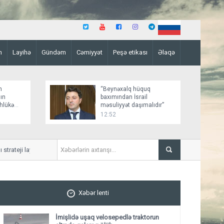
n
Layihə
Gündəm
Cəmiyyət
Peşə etikası
Əlaqə
n
“Beynəxalq hüquq
ın
baxımından İsrail
əhlükə
məsuliyyət daşımalıdır”
12:52
eji layihənin ilkin detalları açıqlanıb
Ceyhun Bayramov Zelenskini
müzakirə edib
Xəbər lenti
İmişlidə uşaq velosepedlə traktorun