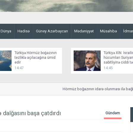
Dünya
Hadisə
Güney Azərbaycan
Mədəniyyət
Müsahibə
İdma
Türkiyə Hörmüz boğazının
Türkiyə XİN: İsraili
tezliklə açılacağına ümid
hücumları Suriyan
edir
sabitliyinə ciddi t
yaradır
14:47
14:45
Hörmüz boğazının idarə olunması ilə bağlı strat
dalğasını başa çatdırdı
Gündəm