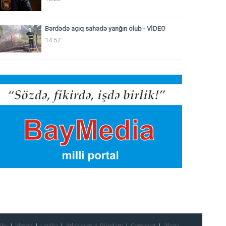
Bərdədə açıq sahədə yanğın olub - VİDEO
14:57
ibə
İdman
Layihə
Ədəbiyyat
Gündəm
Cəmiyyət
Əlaqə