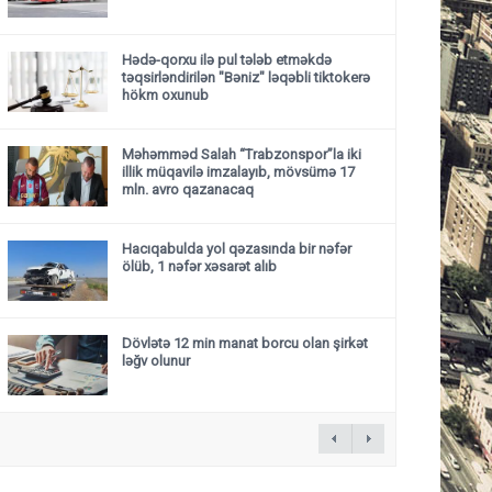
Hədə-qorxu ilə pul tələb etməkdə
təqsirləndirilən "Bəniz" ləqəbli tiktokerə
hökm oxunub
Məhəmməd Salah “Trabzonspor”la iki
illik müqavilə imzalayıb, mövsümə 17
mln. avro qazanacaq
Hacıqabulda yol qəzasında bir nəfər
ölüb, 1 nəfər xəsarət alıb
Dövlətə 12 min manat borcu olan şirkət
ləğv olunur