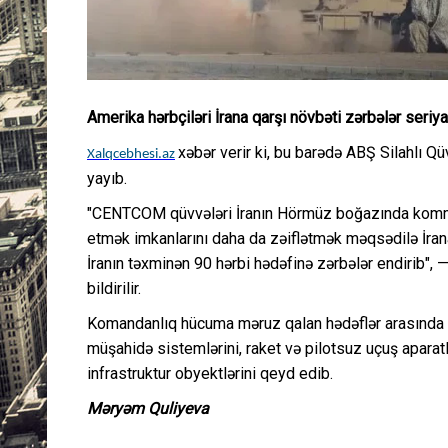
Amerika hərbçiləri İrana qarşı növbəti zərbələr seriy
xəbər verir ki, bu barədə ABŞ Silahlı
Xalqcebhesi.az
yayıb.
"CENTCOM qüvvələri İranın Hörmüz boğazında komme
etmək imkanlarını daha da zəiflətmək məqsədilə İrana
İranın təxminən 90 hərbi hədəfinə zərbələr endirib
bildirilir.
Komandanlıq hücuma məruz qalan hədəflər arasında 
müşahidə sistemlərini, raket və pilotsuz uçuş aparatl
infrastruktur obyektlərini qeyd edib.
Məryəm Quliyeva