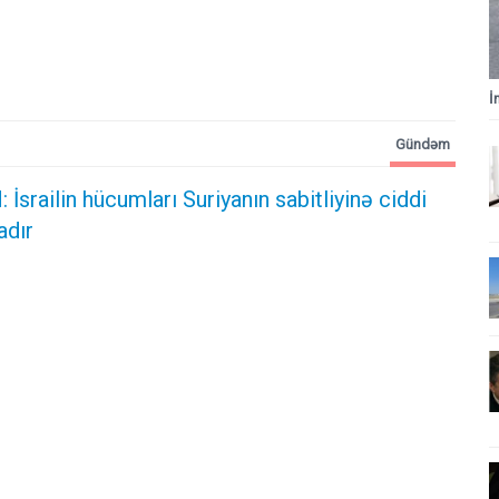
İ
Gündəm
: İsrailin hücumları Suriyanın sabitliyinə ciddi
adır