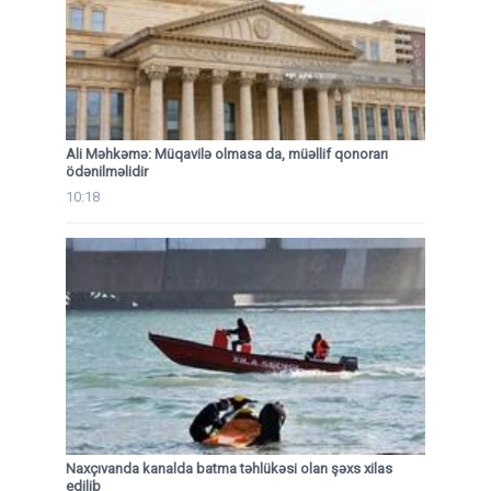
Ali Məhkəmə: Müqavilə olmasa da, müəllif qonorarı
ödənilməlidir
10:18
Naxçıvanda kanalda batma təhlükəsi olan şəxs xilas
edilib