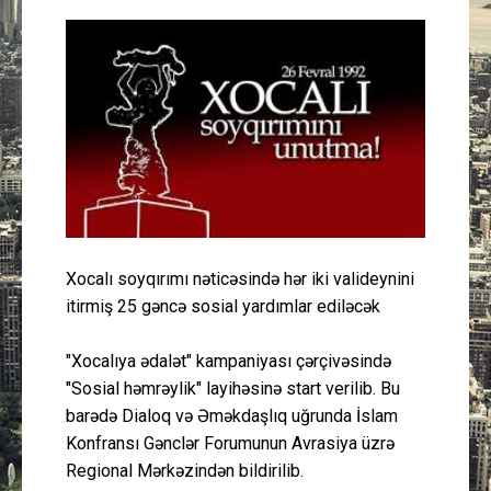
Güney Azərbaycan
Mədəniyyət
Müsahibə
İdman
Layihə
Xocalı soyqırımı nəticəsində hər iki valideynini
Gündəm
itirmiş 25 gəncə sosial yardımlar ediləcək
"Xocalıya ədalət" kampaniyası çərçivəsində
Cəmiyyət
"Sosial həmrəylik" layihəsinə start verilib. Bu
barədə Dialoq və Əməkdaşlıq uğrunda İslam
Peşə etikası
Konfransı Gənclər Forumunun Avrasiya üzrə
Regional Mərkəzindən bildirilib.
Əlaqə