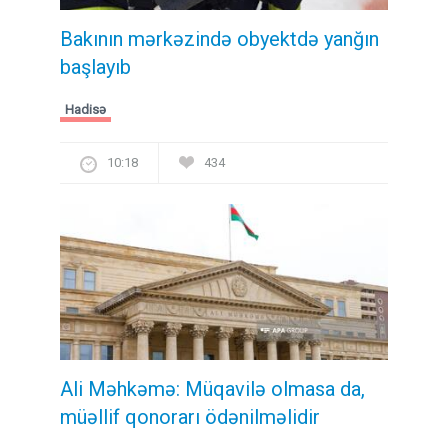
Bakının mərkəzində obyektdə yanğın
başlayıb
Hadisə
10:18
434
Ali Məhkəmə: Müqavilə olmasa da,
müəllif qonorarı ödənilməlidir