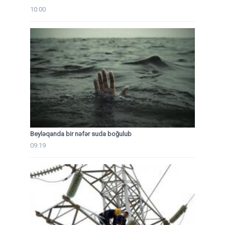
10:00
Beyləqanda bir nəfər suda boğulub
09:19