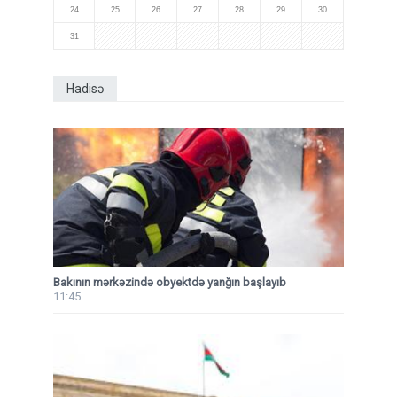
24
25
26
27
28
29
30
31
Hadisə
Bakının mərkəzində obyektdə yanğın başlayıb
11:45