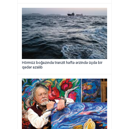
Hörmüz boğazında tranzit həftə ərzində üçdə bir
qədər azalıb