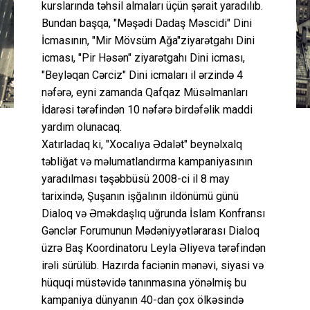
kurslarında təhsil almaları üçün şərait yaradılıb.
Bundan başqa, "Məşədi Dadaş Məscidi" Dini
İcmasının, "Mir Mövsüm Ağa"ziyarətgahı Dini
icması, "Pir Həsən" ziyarətgahı Dini icması,
"Beyləqan Cərciz" Dini icmaları il ərzində 4
nəfərə, eyni zamanda Qafqaz Müsəlmanları
İdarəsi tərəfindən 10 nəfərə birdəfəlik maddi
yardım olunacaq.
Xatırladaq ki, "Xocalıya Ədalət" beynəlxalq
təbliğat və məlumatlandırma kampaniyasının
yaradılması təşəbbüsü 2008-ci il 8 may
tarixində, Şuşanın işğalının ildönümü günü
Dialoq və Əməkdaşlıq uğrunda İslam Konfransı
Gənclər Forumunun Mədəniyyətlərarası Dialoq
üzrə Baş Koordinatoru Leyla Əliyeva tərəfindən
irəli sürülüb. Hazırda faciənin mənəvi, siyasi və
hüquqi müstəvidə tanınmasına yönəlmiş bu
kampaniya dünyanın 40-dan çox ölkəsində