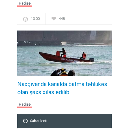
Hadisə
10:00
448
Naxçıvanda kanalda batma təhlükəsi
olan şəxs xilas edilib
Hadisə
Xəbər lenti