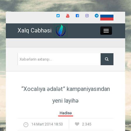
Xalq Cəbhəsi
Close
Siyasət
“Xocalıya ədalət” kampaniyasından
İqtisadiyyat
yeni layihə
Dünya
Hadisə
Hadisə
14 Mart 2014 18:53
2 345