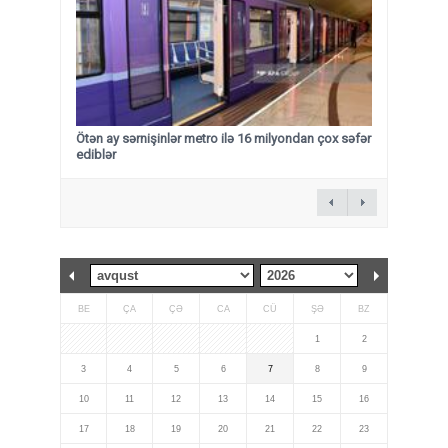
Ötən ay sərnişinlər metro ilə 16 milyondan çox səfər
ediblər
BE
ÇA
ÇƏ
CA
CÜ
ŞƏ
BZ
1
2
3
4
5
6
7
8
9
10
11
12
13
14
15
16
17
18
19
20
21
22
23