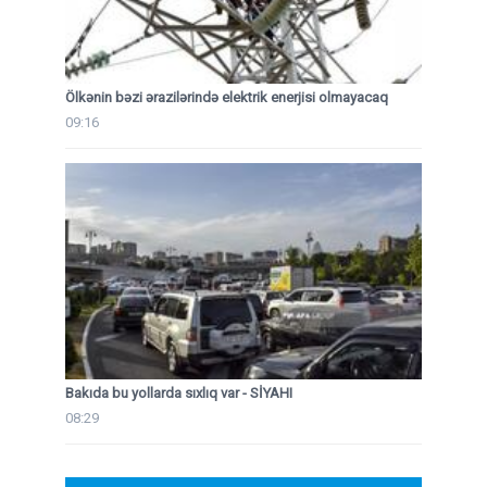
Ölkənin bəzi ərazilərində elektrik enerjisi olmayacaq
09:16
Bakıda bu yollarda sıxlıq var - SİYAHI
08:29