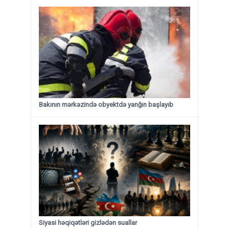
Bakının mərkəzində obyektdə yanğın başlayıb
Siyasi həqiqətləri gizlədən suallar