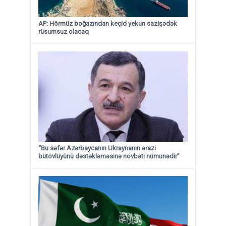
AP: Hörmüz boğazından keçid yekun sazişədək
rüsumsuz olacaq
“Bu səfər Azərbaycanın Ukraynanın ərazi
bütövlüyünü dəstəkləməsinə növbəti nümunədir”