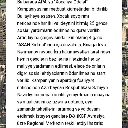
Bu barədə APA-ya "Xocalıya Ədalət"
Kampaniyasının mətbuat xidmətindən bildirilib.
Bu layihəyə əsasən, Xocalı soyqırımı
nəticəsində hər iki valideynini itirmiş 25 gəncə
sosial yardımların edilməsinə qərar verilib.
Artıq layihə çərçivəsində ilkin olaraq 4 gənc
"ASAN Xidmət"ində işə düzəlmiş, Binəqədi və
Nərimanov rayonu İcra hakimiyyətləri tərəfindən
həmin gənclərin bəzilərinə il ərzində hər ay
maliyyə yardımının edilməsi, eləcə də onların
digər sosial ehtiyaclarının ödənilməsinə start
verilib. Kampaniyanın apardığı fəaliyyət
nəticəsində Azərbaycan Respublikası Səhiyyə
Nazirliyi bir neçə xocalılı yeniyetmənin müayinə
və müalicəsini öz üzərinə götürüb, eyni
zamanda təhsillərini artırmaq və ya davam
etdirmək istəyən gənclərə DƏ-İKGF Avrasiya
üzrə Regional Mərkəzin təşkil etdiyi hazırlıq