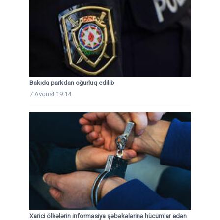
Bakıda parkdan oğurluq edilib
7 Avqust 19:14
Xarici ölkələrin informasiya şəbəkələrinə hücumlar edən