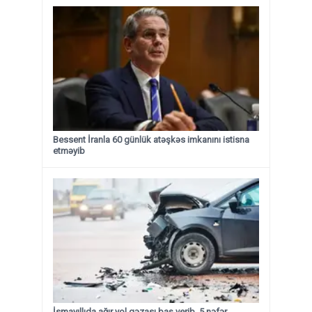
Bessent İranla 60 günlük atəşkəs imkanını istisna
etməyib
İsmayıllıda ağır yol qəzası baş verib, 5 nəfər