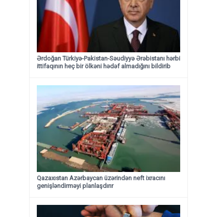
Ərdoğan Türkiyə-Pakistan-Səudiyyə Ərəbistanı hərbi
ittifaqının heç bir ölkəni hədəf almadığını bildirib
Qazaxıstan Azərbaycan üzərindən neft ixracını
genişləndirməyi planlaşdırır