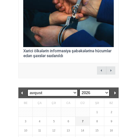
Xarici ölkələrin informasiya şəbəkələrinə hücumlar
edən şəxslər saxlanıldı
BE
ÇA
ÇƏ
CA
CÜ
ŞƏ
BZ
1
2
3
4
5
6
7
8
9
10
11
12
13
14
15
16