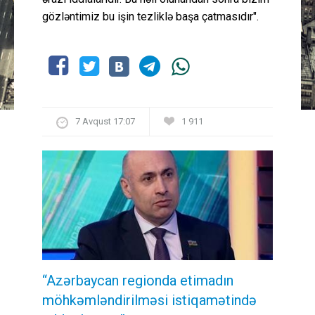
gözləntimiz bu işin tezliklə başa çatmasıdır".
7 Avqust 17:07
1 911
“Azərbaycan regionda etimadın
möhkəmləndirilməsi istiqamətində