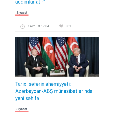
addımlar atır”
Siyasət
7 Avqust 17:04
861
Tarixi səfərin əhəmiyyəti:
Azərbaycan-ABŞ münasibətlərində
yeni səhifə
Siyasət