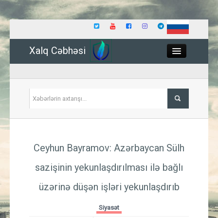
Xalq Cəbhəsi
Close
Siyasət
Ceyhun Bayramov: Azərbaycan Sülh
İqtisadiyyat
sazişinin yekunlaşdırılması ilə bağlı
Dünya
üzərinə düşən işləri yekunlaşdırıb
Hadisə
Siyasət