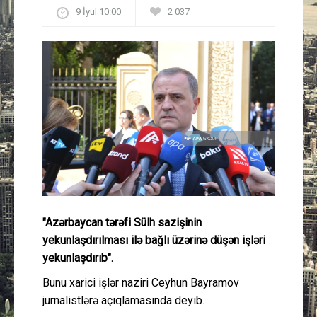
9 İyul 10:00
2 037
Güney Azərbaycan
Mədəniyyət
Müsahibə
İdman
Layihə
Gündəm
"Azərbaycan tərəfi Sülh sazişinin
Cəmiyyət
yekunlaşdırılması ilə bağlı üzərinə düşən işləri
yekunlaşdırıb".
Peşə etikası
Bunu xarici işlər naziri Ceyhun Bayramov
jurnalistlərə açıqlamasında deyib.
Əlaqə