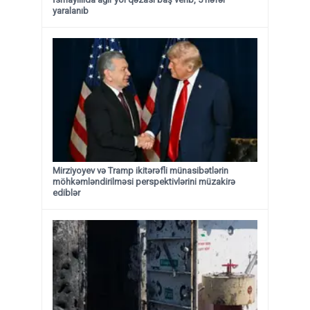
yaralanıb
Mirziyoyev və Tramp ikitərəfli münasibətlərin
möhkəmləndirilməsi perspektivlərini müzakirə
ediblər