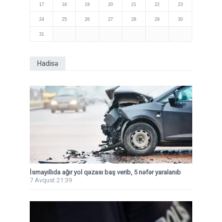
17
18
19
20
21
22
23
24
25
26
27
28
29
30
31
Hadisə
İsmayıllıda ağır yol qəzası baş verib, 5 nəfər yaralanıb
7 Avqust 21:39