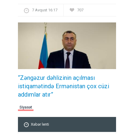
7 Avqust 16:17
707
“Zəngəzur dəhlizinin açılması
istiqamətində Ermənistan çox cüzi
addımlar atır”
Siyasət
Xəbər lenti