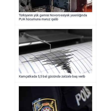
Türkiyənin yük gəmisi Novorossiysk yaxınlığında
PUA hücumuna məruz qalıb
Kamçatkada 5,5 bal gücündə zəlzələ baş verib