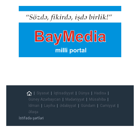
Siyasət
İqtisadiyyat
Dünya
Hadisə
Güney Azərbaycan
Mədəniyyət
Müsahibə
İdman
Layihə
Ədəbiyyat
Gündəm
Cəmiyyət
Əlaqə
İstifadə şərtləri