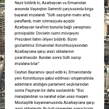
Nazir bildirib ki, Azərbaycan və Ermənistan
arasında Vaşinqton Sammiti çərçivəsində birgə
bəyanat imzalanıb: “Sülh sazişinin mətni artıq
paraflanıb, mətn ictimaiyyətə açıqdır.
Azərbaycan tərəfinin bununla bağlı yanaşması
prinsipialdır. Dövlətin rəsmi mövqeyini
Prezident İlahm Əliyev bildirib. Bizim
gözləntimiz Ermənistan Konstitusiyasından
Azərbaycana qarşı ərazi iddialarının
çıxarılmasıdır. Bundan sonra Sülh sazişi
imzalana bilər”.
Ceyhun Bayramov qeyd edib ki, Ermənistanda
yeni Konstitusiya qəbul edilməsi istiqamətində
addımların atıldığını parlament seçkilərindən
sonra Paşinyan bir daha səsləndirib: "Bizi
maraqlandıran və narahat edən əsas məqam
Müstəqillik bəyannaməsində Azərbaycana qarşı
ərazi iddialarıdır. Bu həll olunandan sonra bizim