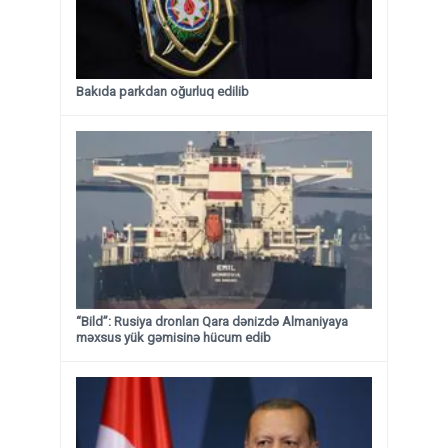
Bakıda parkdan oğurluq edilib
“Bild”: Rusiya dronları Qara dənizdə Almaniyaya
məxsus yük gəmisinə hücum edib