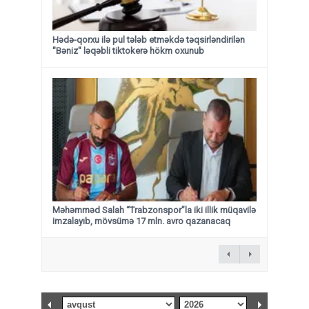
Hədə-qorxu ilə pul tələb etməkdə təqsirləndirilən
"Bəniz" ləqəbli tiktokerə hökm oxunub
Məhəmməd Salah “Trabzonspor”la iki illik müqavilə
imzalayıb, mövsümə 17 mln. avro qazanacaq