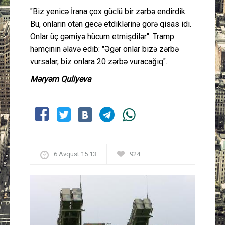
"Biz yenicə İrana çox güclü bir zərbə endirdik.
Bu, onların ötən gecə etdiklərinə görə qisas idi.
Onlar üç gəmiyə hücum etmişdilər". Tramp
həmçinin əlavə edib: "Əgər onlar bizə zərbə
vursalar, biz onlara 20 zərbə vuracağıq".
Məryəm Quliyeva
6 Avqust 15:13
924