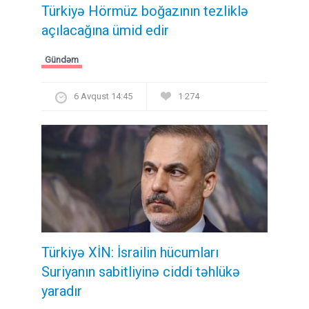
Türkiyə Hörmüz boğazının tezliklə
açılacağına ümid edir
Gündəm
6 Avqust 14:45
1 274
Türkiyə XİN: İsrailin hücumları
Suriyanın sabitliyinə ciddi təhlükə
yaradır