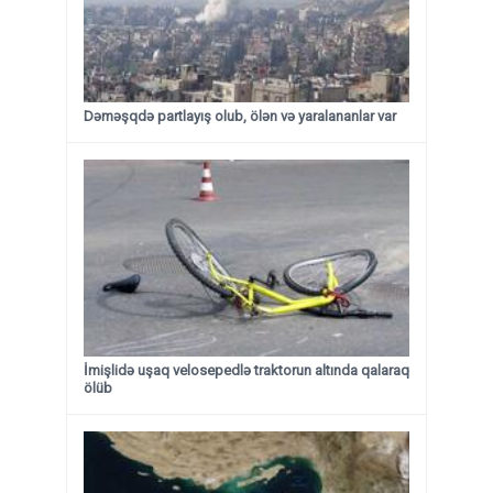
Dəməşqdə partlayış olub, ölən və yaralananlar var
İmişlidə uşaq velosepedlə traktorun altında qalaraq
ölüb