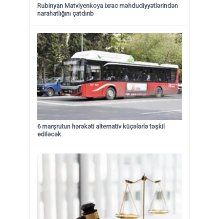
Rubinyan Matviyenkoya ixrac məhdudiyyətlərindən
narahatlığını çatdırıb
6 marşrutun hərəkəti alternativ küçələrlə təşkil
ediləcək