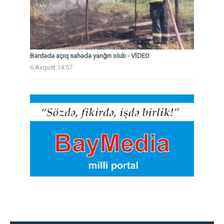
Bərdədə açıq sahədə yanğın olub - VİDEO
6 Avqust 14:57