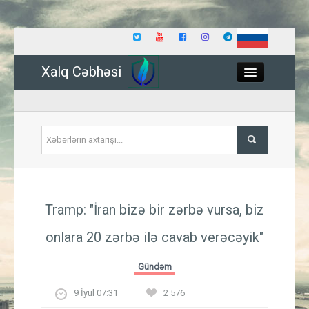
Xalq Cəbhəsi
Close
Siyasət
Tramp: "İran bizə bir zərbə vursa, biz
İqtisadiyyat
onlara 20 zərbə ilə cavab verəcəyik"
Dünya
Gündəm
Hadisə
9 İyul 07:31
2 576