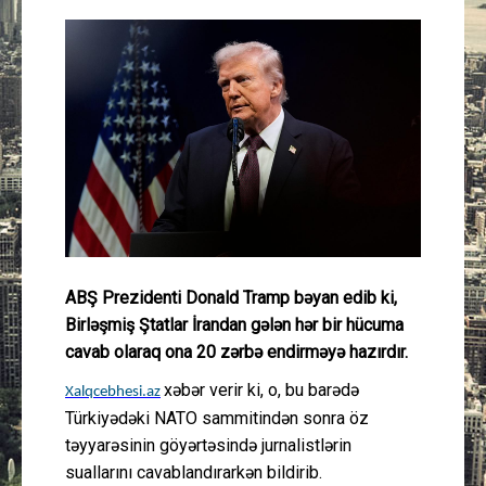
Güney Azərbaycan
Mədəniyyət
Müsahibə
İdman
Layihə
ABŞ Prezidenti Donald Tramp bəyan edib ki,
Gündəm
Birləşmiş Ştatlar İrandan gələn hər bir hücuma
cavab olaraq ona 20 zərbə endirməyə hazırdır.
Cəmiyyət
xəbər verir ki, o, bu barədə
Xalqcebhesi.az
Peşə etikası
Türkiyədəki NATO sammitindən sonra öz
təyyarəsinin göyərtəsində jurnalistlərin
suallarını cavablandırarkən bildirib.
Əlaqə