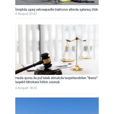
İmişlidə uşaq velosepedlə traktorun altında qalaraq ölüb
6 Avqust 20:47
Hədə-qorxu ilə pul tələb etməkdə təqsirləndirilən "Bəniz"
ləqəbli tiktokerə hökm oxunub
6 Avqust 18:20