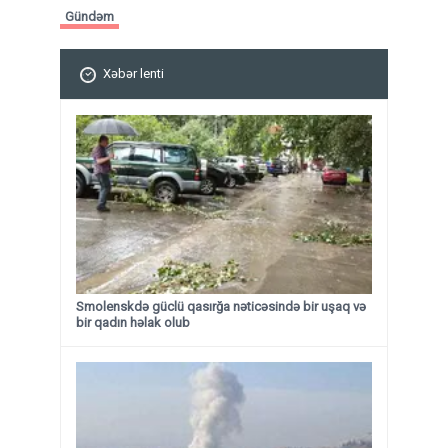
Gündəm
Xəbər lenti
Smolenskdə güclü qasırğa nəticəsində bir uşaq və
bir qadın həlak olub