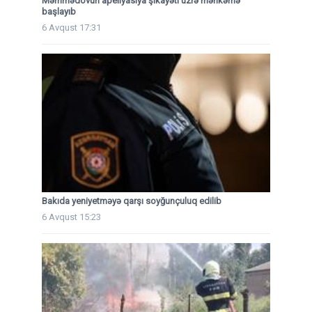
Məmmədovun apellyasiya şikayəti üzrə məhkəmə
başlayıb
6 Avqust 17:31
Bakıda yeniyetməyə qarşı soyğunçuluq edilib
6 Avqust 15:23