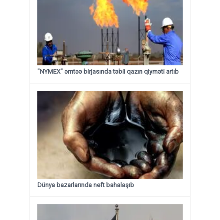
"NYMEX" əmtəə birjasında təbii qazın qiyməti artıb
Dünya bazarlarında neft bahalaşıb