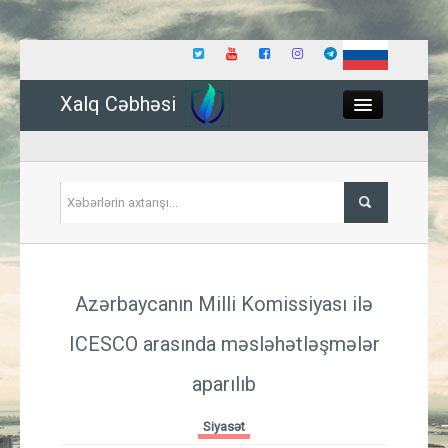
Xalq Cəbhəsi
Close
Siyasət
Azərbaycanın Milli Komissiyası ilə
İqtisadiyyat
ICESCO arasında məsləhətləşmələr
Dünya
aparılıb
Hadisə
Siyasət