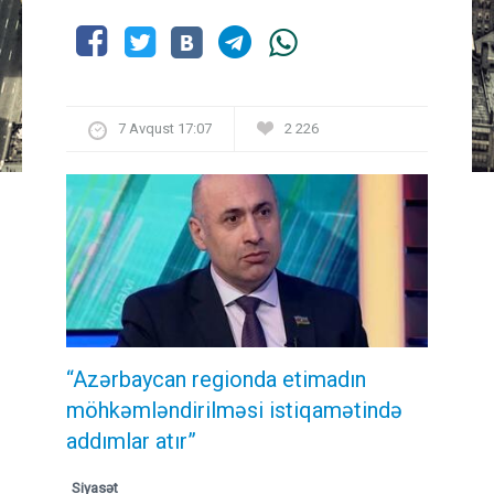
7 Avqust 17:07
2 226
“Azərbaycan regionda etimadın
möhkəmləndirilməsi istiqamətində
addımlar atır”
Siyasət