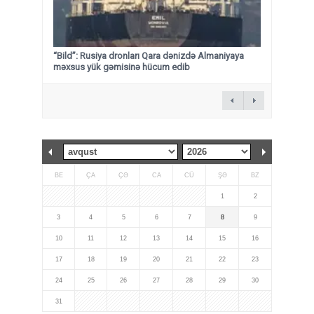
“Bild”: Rusiya dronları Qara dənizdə Almaniyaya
məxsus yük gəmisinə hücum edib
BE
ÇA
ÇƏ
CA
CÜ
ŞƏ
BZ
1
2
3
4
5
6
7
8
9
10
11
12
13
14
15
16
17
18
19
20
21
22
23
24
25
26
27
28
29
30
31