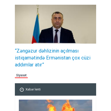
“Zəngəzur dəhlizinin açılması
istiqamətində Ermənistan çox cüzi
addımlar atır”
Siyasət
Xəbər lenti