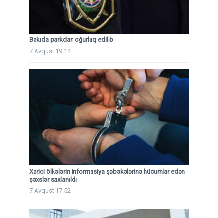
Bakıda parkdan oğurluq edilib
7 Avqust 19:14
Xarici ölkələrin informasiya şəbəkələrinə hücumlar edən
şəxslər saxlanıldı
7 Avqust 17:52