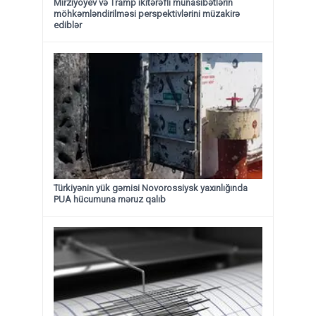
Mirziyoyev və Tramp ikitərəfli münasibətlərin
möhkəmləndirilməsi perspektivlərini müzakirə
ediblər
Türkiyənin yük gəmisi Novorossiysk yaxınlığında
PUA hücumuna məruz qalıb