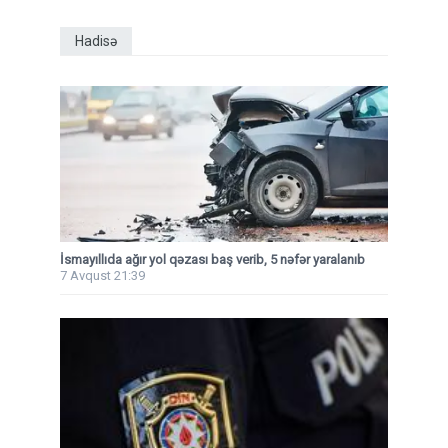
Hadisə
İsmayıllıda ağır yol qəzası baş verib, 5 nəfər yaralanıb
7 Avqust 21:39