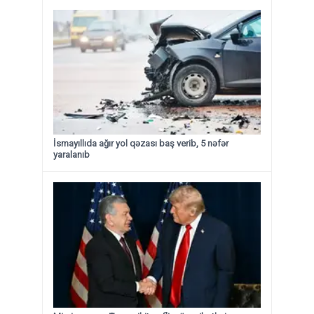
İsmayıllıda ağır yol qəzası baş verib, 5 nəfər
yaralanıb