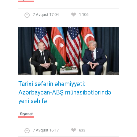
7 Avqust 17:04
1 106
Tarixi səfərin əhəmiyyəti:
Azərbaycan-ABŞ münasibətlərində
yeni səhifə
Siyasət
7 Avqust 16:17
833