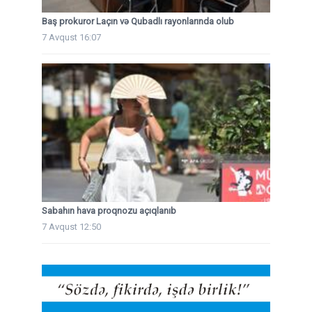
Baş prokuror Laçın və Qubadlı rayonlarında olub
7 Avqust 16:07
Sabahın hava proqnozu açıqlanıb
7 Avqust 12:50