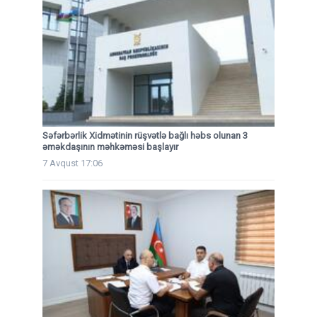
Səfərbərlik Xidmətinin rüşvətlə bağlı həbs olunan 3
əməkdaşının məhkəməsi başlayır
7 Avqust 17:06