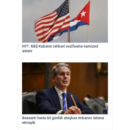
NYT: ABŞ Kubanın rəhbəri vəzifəsinə namizəd
axtarır
Bessent İranla 60 günlük atəşkəs imkanını istisna
etməyib