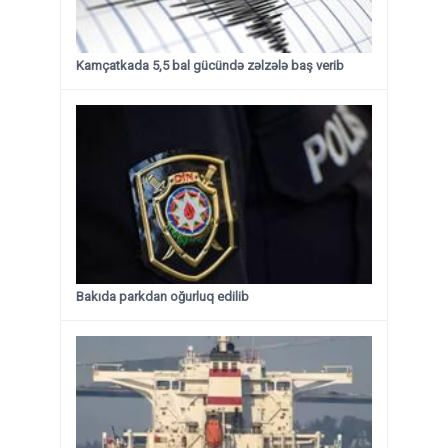
Kamçatkada 5,5 bal gücündə zəlzələ baş verib
Bakıda parkdan oğurluq edilib