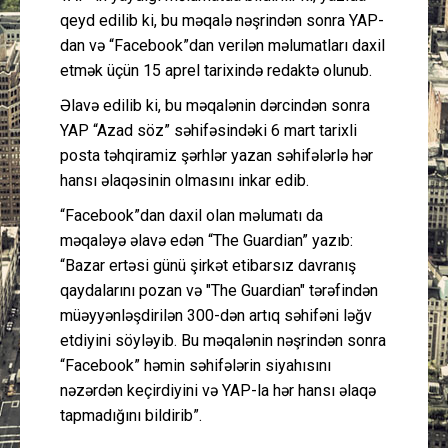
qeyd edilib ki, bu məqalə nəşrindən sonra YAP-
dan və “Facebook”dan verilən məlumatları daxil
etmək üçün 15 aprel tarixində redaktə olunub.
Əlavə edilib ki, bu məqalənin dərcindən sonra
YAP “Azad söz” səhifəsindəki 6 mart tarixli
posta təhqiramiz şərhlər yazan səhifələrlə hər
hansı əlaqəsinin olmasını inkar edib.
“Facebook”dan daxil olan məlumatı da
məqaləyə əlavə edən “The Guardian” yazıb:
“Bazar ertəsi günü şirkət etibarsız davranış
qaydalarını pozan və "The Guardian" tərəfindən
müəyyənləşdirilən 300-dən artıq səhifəni ləğv
etdiyini söyləyib. Bu məqalənin nəşrindən sonra
“Facebook” həmin səhifələrin siyahısını
nəzərdən keçirdiyini və YAP-la hər hansı əlaqə
tapmadığını bildirib”.