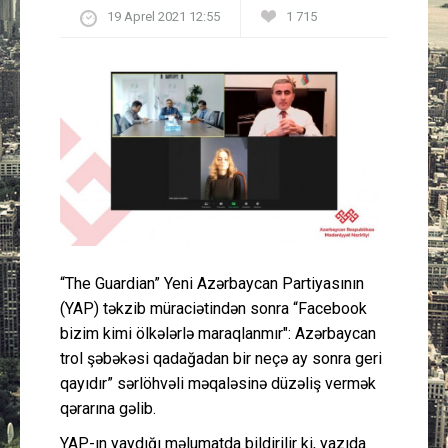
19 Aprel 2021 12:55
1 715
Güney Azərbaycan
Mədəniyyət
Müsahibə
İdman
Layihə
Gündəm
“The Guardian” Yeni Azərbaycan Partiyasının
(YAP) təkzib müraciətindən sonra “Facebook
Cəmiyyət
bizim kimi ölkələrlə maraqlanmır": Azərbaycan
trol şəbəkəsi qadağadan bir neçə ay sonra geri
Peşə etikası
qayıdır” sərlöhvəli məqaləsinə düzəliş vermək
qərarına gəlib.
Əlaqə
YAP-ın yaydığı məlumatda bildirilir ki, yazıda