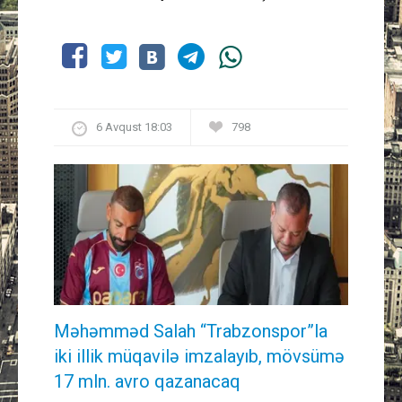
6 Avqust 18:03
798
Məhəmməd Salah “Trabzonspor”la
iki illik müqavilə imzalayıb, mövsümə
17 mln. avro qazanacaq