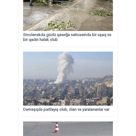
Smolenskdə güclü qasırğa nəticəsində bir uşaq və
bir qadın həlak olub
Dəməşqdə partlayış olub, ölən və yaralananlar var