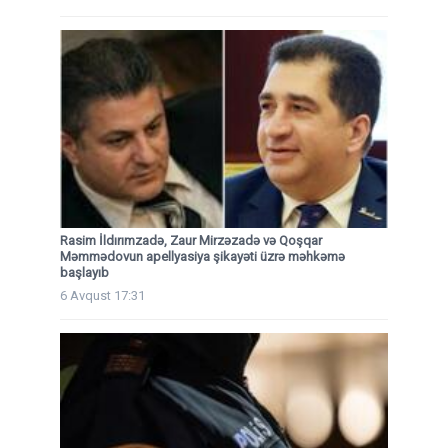
Rasim İldırımzadə, Zaur Mirzəzadə və Qoşqar
Məmmədovun apellyasiya şikayəti üzrə məhkəmə
başlayıb
6 Avqust 17:31