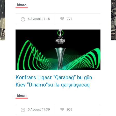
İdman
6 Avqust 11:15
777
Konfrans Liqası: “Qarabağ” bu gün
Kiev “Dinamo”su ilə qarşılaşacaq
İdman
5 Avqust 17:39
959