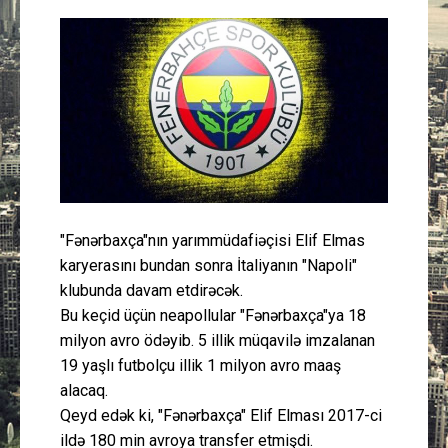
Güney Azərbaycan
Mədəniyyət
Müsahibə
İdman
Layihə
"Fənərbaxça"nın yarımmüdafiəçisi Elif Elmas
karyerasını bundan sonra İtaliyanın "Napoli"
Gündəm
klubunda davam etdirəcək.
Bu keçid üçün neapollular "Fənərbaxça"ya 18
Cəmiyyət
milyon avro ödəyib. 5 illik müqavilə imzalanan
19 yaşlı futbolçu illik 1 milyon avro maaş
Peşə etikası
alacaq.
Qeyd edək ki, "Fənərbaxça" Elif Elması 2017-ci
Əlaqə
ildə 180 min avroya transfer etmişdi.