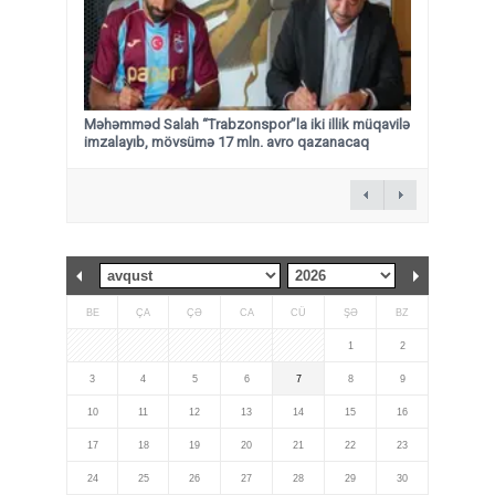
Məhəmməd Salah “Trabzonspor”la iki illik müqavilə
imzalayıb, mövsümə 17 mln. avro qazanacaq
BE
ÇA
ÇƏ
CA
CÜ
ŞƏ
BZ
1
2
3
4
5
6
7
8
9
10
11
12
13
14
15
16
17
18
19
20
21
22
23
24
25
26
27
28
29
30