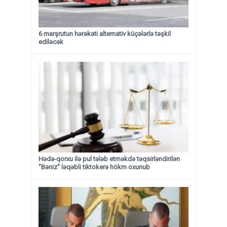
6 marşrutun hərəkəti alternativ küçələrlə təşkil
ediləcək
Hədə-qorxu ilə pul tələb etməkdə təqsirləndirilən
"Bəniz" ləqəbli tiktokerə hökm oxunub