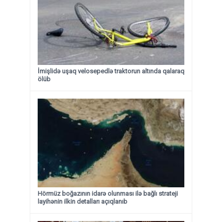
İmişlidə uşaq velosepedlə traktorun altında qalaraq
ölüb
Hörmüz boğazının idarə olunması ilə bağlı strateji
layihənin ilkin detalları açıqlanıb