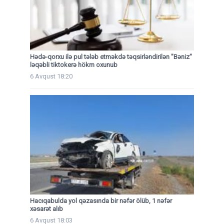
Hədə-qorxu ilə pul tələb etməkdə təqsirləndirilən "Bəniz"
ləqəbli tiktokerə hökm oxunub
6 Avqust 18:20
Hacıqabulda yol qəzasında bir nəfər ölüb, 1 nəfər
xəsarət alıb
6 Avqust 18:03