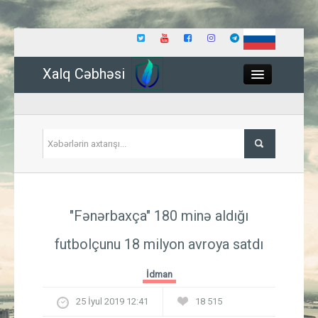
Xalq Cəbhəsi
Close
Siyasət
"Fənərbaxça" 180 minə aldığı
İqtisadiyyat
futbolçunu 18 milyon avroya satdı
Dünya
İdman
Hadisə
25 İyul 2019 12:41
18 515