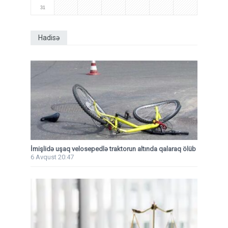
31
Hadisə
İmişlidə uşaq velosepedlə traktorun altında qalaraq ölüb
6 Avqust 20:47