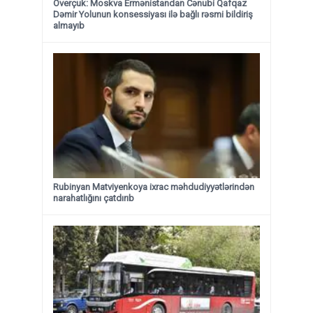
Overçuk: Moskva Ermənistandan Cənubi Qafqaz
Dəmir Yolunun konsessiyası ilə bağlı rəsmi bildiriş
almayıb
Rubinyan Matviyenkoya ixrac məhdudiyyətlərindən
narahatlığını çatdırıb