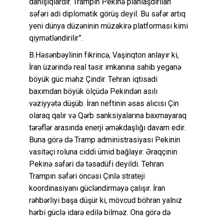
danışıqlardır. Trampın Pekinə planlaşdırılan
səfəri adi diplomatik görüş deyil. Bu səfər artıq
yeni dünya düzəninin müzakirə platforması kimi
qiymətləndirilir”.
B.Həsənbəylinin fikrincə, Vaşinqton anlayır ki,
İran üzərində real təsir imkanına sahib yeganə
böyük güc məhz Çindir. Tehran iqtisadi
baxımdan böyük ölçüdə Pekindən asılı
vəziyyətə düşüb. İran neftinin əsas alıcısı Çin
olaraq qalır və Qərb sanksiyalarına baxmayaraq
tərəflər arasında enerji əməkdaşlığı davam edir.
Buna görə də Tramp administrasiyası Pekinin
vasitəçi roluna ciddi ümid bağlayır. Əraqçinin
Pekinə səfəri də təsadüfi deyildi. Tehran
Trampın səfəri öncəsi Çinlə strateji
koordinasiyanı gücləndirməyə çalışır. İran
rəhbərliyi başa düşür ki, mövcud böhran yalnız
hərbi güclə idarə edilə bilməz. Ona görə də