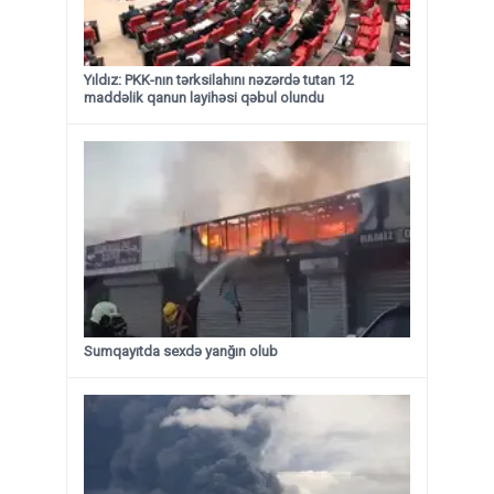
Yıldız: PKK-nın tərksilahını nəzərdə tutan 12
maddəlik qanun layihəsi qəbul olundu ​​​​​​​
Sumqayıtda sexdə yanğın olub