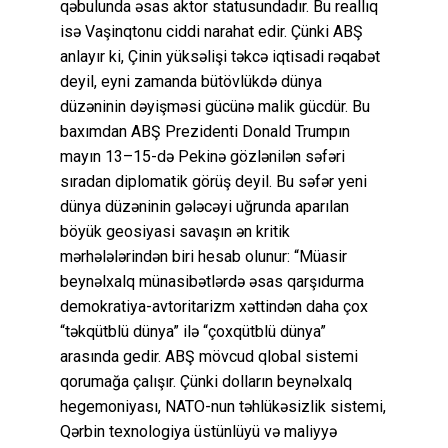
qəbulunda əsas aktor statusundadır. Bu reallıq
isə Vaşinqtonu ciddi narahat edir. Çünki ABŞ
anlayır ki, Çinin yüksəlişi təkcə iqtisadi rəqabət
deyil, eyni zamanda bütövlükdə dünya
düzəninin dəyişməsi gücünə malik gücdür. Bu
baxımdan ABŞ Prezidenti Donald Trumpın
mayın 13–15-də Pekinə gözlənilən səfəri
sıradan diplomatik görüş deyil. Bu səfər yeni
dünya düzəninin gələcəyi uğrunda aparılan
böyük geosiyasi savaşın ən kritik
mərhələlərindən biri hesab olunur: “Müasir
beynəlxalq münasibətlərdə əsas qarşıdurma
demokratiya-avtoritarizm xəttindən daha çox
“təkqütblü dünya” ilə “çoxqütblü dünya”
arasında gedir. ABŞ mövcud qlobal sistemi
qorumağa çalışır. Çünki dolların beynəlxalq
hegemoniyası, NATO-nun təhlükəsizlik sistemi,
Qərbin texnologiya üstünlüyü və maliyyə