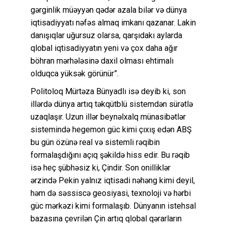
gərginlik müəyyən qədər azala bilər və dünya
iqtisadiyyatı nəfəs almaq imkanı qazanar. Lakin
danışıqlar uğursuz olarsa, qarşıdakı aylarda
qlobal iqtisadiyyatın yeni və çox daha ağır
böhran mərhələsinə daxil olması ehtimalı
olduqca yüksək görünür”.
Politoloq Mürtəza Bünyadlı isə deyib ki, son
illərdə dünya artıq təkqütblü sistemdən sürətlə
uzaqlaşır. Uzun illər beynəlxalq münasibətlər
sistemində hegemon güc kimi çıxış edən ABŞ
bu gün özünə real və sistemli rəqibin
formalaşdığını açıq şəkildə hiss edir. Bu rəqib
isə heç şübhəsiz ki, Çindir. Son onilliklər
ərzində Pekin yalnız iqtisadi nəhəng kimi deyil,
həm də səssiscə geosiyasi, texnoloji və hərbi
güc mərkəzi kimi formalaşıb. Dünyanın istehsal
bazasına çevrilən Çin artıq qlobal qərarların