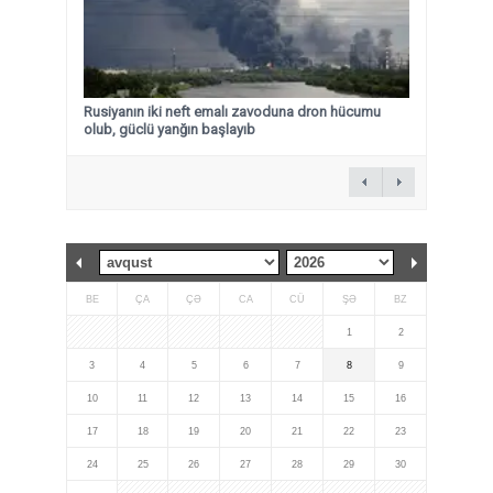
Rusiyanın iki neft emalı zavoduna dron hücumu
olub, güclü yanğın başlayıb
BE
ÇA
ÇƏ
CA
CÜ
ŞƏ
BZ
1
2
3
4
5
6
7
8
9
10
11
12
13
14
15
16
17
18
19
20
21
22
23
24
25
26
27
28
29
30