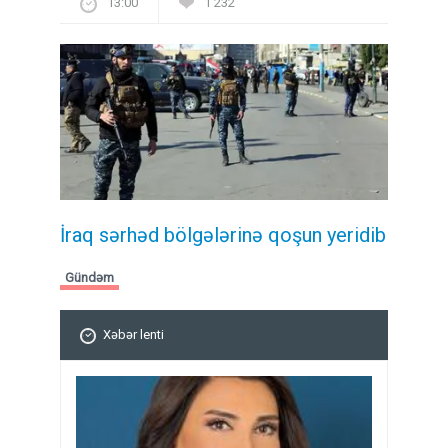
13:00
1 232
İraq sərhəd bölgələrinə qoşun yeridib
Gündəm
Xəbər lenti