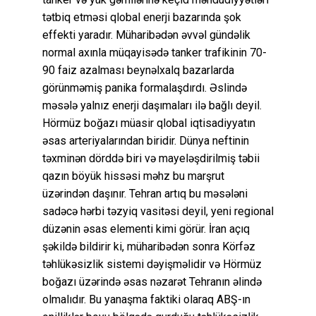
tətbiq etməsi qlobal enerji bazarında şok
effekti yaradır. Müharibədən əvvəl gündəlik
normal axınla müqayisədə tanker trafikinin 70-
90 faiz azalması beynəlxalq bazarlarda
görünməmiş panika formalaşdırdı. Əslində
məsələ yalnız enerji daşımaları ilə bağlı deyil.
Hörmüz boğazı müasir qlobal iqtisadiyyatın
əsas arteriyalarından biridir. Dünya neftinin
təxminən dörddə biri və mayeləşdirilmiş təbii
qazın böyük hissəsi məhz bu marşrut
üzərindən daşınır. Tehran artıq bu məsələni
sadəcə hərbi təzyiq vasitəsi deyil, yeni regional
düzənin əsas elementi kimi görür. İran açıq
şəkildə bildirir ki, müharibədən sonra Körfəz
təhlükəsizlik sistemi dəyişməlidir və Hörmüz
boğazı üzərində əsas nəzarət Tehranın əlində
olmalıdır. Bu yanaşma faktiki olaraq ABŞ-ın