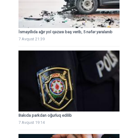
İsmayıllıda ağır yol qəzası baş verib, 5 nəfər yaralanıb
7 Avqust 21:39
Bakıda parkdan oğurluq edilib
7 Avqust 19:14