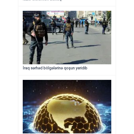
İraq sərhəd bölgələrinə qoşun yeridib