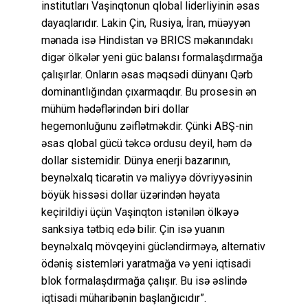
institutları Vaşinqtonun qlobal liderliyinin əsas
dayaqlarıdır. Lakin Çin, Rusiya, İran, müəyyən
mənada isə Hindistan və BRICS məkanındakı
digər ölkələr yeni güc balansı formalaşdırmağa
çalışırlar. Onların əsas məqsədi dünyanı Qərb
dominantlığından çıxarmaqdır. Bu prosesin ən
mühüm hədəflərindən biri dollar
hegemonluğunu zəiflətməkdir. Çünki ABŞ-nin
əsas qlobal gücü təkcə ordusu deyil, həm də
dollar sistemidir. Dünya enerji bazarının,
beynəlxalq ticarətin və maliyyə dövriyyəsinin
böyük hissəsi dollar üzərindən həyata
keçirildiyi üçün Vaşinqton istənilən ölkəyə
sanksiya tətbiq edə bilir. Çin isə yuanın
beynəlxalq mövqeyini gücləndirməyə, alternativ
ödəniş sistemləri yaratmağa və yeni iqtisadi
blok formalaşdırmağa çalışır. Bu isə əslində
iqtisadi müharibənin başlanğıcıdır”.