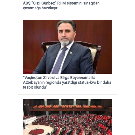
ABŞ "Qızıl Günbəz" RHM sistemini sınaqdan
çıxarmağa hazırlaşır
“Vaşinqton Zirvəsi və Birgə Bəyannamə ilə
Azərbayanın regionda yaratdığı status-kvo bir daha
təsbit olundu”