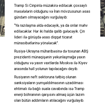
Tramp Si Cinpinlə müzakirə ediləcək çoxsaylı
məsələlərin olduğunu və İran mövzusunun əsas
gündəm olmayacağını vurğulayıb:
“Ya razılaşma əldə edəcəyik, ya da onlar məhv
ediləcəklər. Hər iki halda qalib gələcəyik. Çin
lideri ilə görüşdə əsas diqqət ticarət
münasibətlərinə yönələcək".
Rusiya-Ukrayna müharibəsinə də toxunan ABŞ
prezidenti münaqişənin yekunlaşmağa yaxın
olduğunu və yaxın vaxtlarda Moskva ilə Kiyev
arasında həll yolunun tapılacağını deyib.
Rusiyanın neft sektoruna tətbiq olunan
sanksiyaların yumşaldılmasının uzadılması
ehtimalı ilə bağlı suala cavabında isə Tramp
enerji böhranının qarşısını almaq üçün lazım
olan bütün addımların atılacağını vurğulayıb.