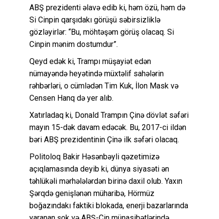
ABŞ prezidenti əlavə edib ki, həm özü, həm də
Si Cinpin qarşıdakı görüşü səbirsizliklə
gözləyirlər: “Bu, möhtəşəm görüş olacaq. Si
Cinpin mənim dostumdur”.
Qeyd edək ki, Trampı müşayiət edən
nümayəndə heyətində müxtəlif sahələrin
rəhbərləri, o cümlədən Tim Kuk, İlon Mask və
Censen Hanq də yer alıb.
Xatırladaq ki, Donald Trampın Çinə dövlət səfəri
mayın 15-dək davam edəcək. Bu, 2017-ci ildən
bəri ABŞ prezidentinin Çinə ilk səfəri olacaq.
Politoloq Bakir Həsənbəyli qəzetimizə
açıqlamasında deyib ki, dünya siyasəti ən
təhlükəli mərhələlərdən birinə daxil olub. Yaxın
Şərqdə genişlənən müharibə, Hörmüz
boğazındakı faktiki blokada, enerji bazarlarında
yaranan şok və ABŞ-Çin münasibətlərində