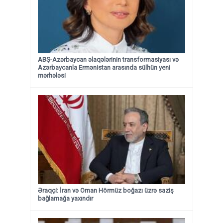
ABŞ-Azərbaycan əlaqələrinin transformasiyası və
Azərbaycanla Ermənistan arasında sülhün yeni
mərhələsi
Əraqçi: İran və Oman Hörmüz boğazı üzrə saziş
bağlamağa yaxındır