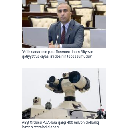
“Sülh sənədinin paraflanması İlham Əliyevin
qətiyyət və siyasi iradəsinin təcəssümüdür”
ABŞ Ordusu PUA-lara qarşı 400 milyon dollarlıq
lazer sistemləri alacaq