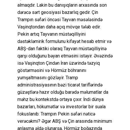
almaqdır. Lakin bu danışıqların arxasında son
dərəcə sərt geosiyasi bazarlıq gedir. Çin
Trampın səfəri öncəsi Tayvan məsələsində
Vaşinqtondan daha açıq mövqe tələb edir.
Pekin artıq Tayvanın müstəqilliyini
dəstəkləmirik formulunu kifayət hesab etmir və
ABŞ-dan faktiki olaraq Tayvan müstəqilliyinə
qarşı olduğunu bəyan etməsini istəyir. Əvəzində
isə Vaşinqton Çindən İran üzərində təzyiq
göstərməsini və Hörmüz böhranını
yumşaltmasını gözləyir. Tramp
administrasiyasının bəzi ticarət tariflərində
güzəştlərə hazır olduğu barədə məlumatlar da
məhz bu kontekstdə ortaya çıxır. İndi dünya
bazarları, hökumətlər və investorlar bir suala
fokuslanıb: Trampın Pekin səfəri nəticə
verəcəkmi? Əgər ABŞ və Çin arasında minimum
anlaşma əldə olunarsa, Hörmüz boğazında