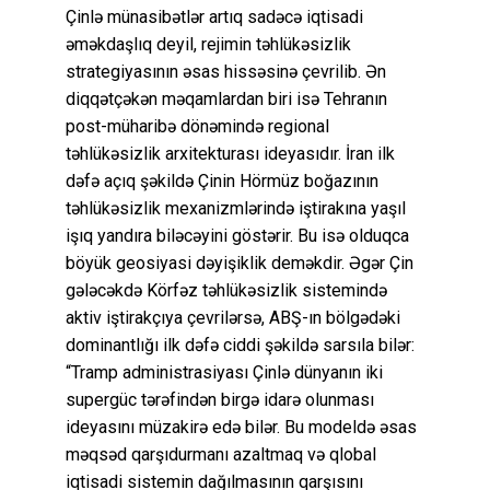
Çinlə münasibətlər artıq sadəcə iqtisadi
əməkdaşlıq deyil, rejimin təhlükəsizlik
strategiyasının əsas hissəsinə çevrilib. Ən
diqqətçəkən məqamlardan biri isə Tehranın
post-müharibə dönəmində regional
təhlükəsizlik arxitekturası ideyasıdır. İran ilk
dəfə açıq şəkildə Çinin Hörmüz boğazının
təhlükəsizlik mexanizmlərində iştirakına yaşıl
işıq yandıra biləcəyini göstərir. Bu isə olduqca
böyük geosiyasi dəyişiklik deməkdir. Əgər Çin
gələcəkdə Körfəz təhlükəsizlik sistemində
aktiv iştirakçıya çevrilərsə, ABŞ-ın bölgədəki
dominantlığı ilk dəfə ciddi şəkildə sarsıla bilər:
“Tramp administrasiyası Çinlə dünyanın iki
supergüc tərəfindən birgə idarə olunması
ideyasını müzakirə edə bilər. Bu modeldə əsas
məqsəd qarşıdurmanı azaltmaq və qlobal
iqtisadi sistemin dağılmasının qarşısını