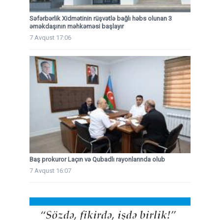
Səfərbərlik Xidmətinin rüşvətlə bağlı həbs olunan 3
əməkdaşının məhkəməsi başlayır
7 Avqust 17:06
Baş prokuror Laçın və Qubadlı rayonlarında olub
7 Avqust 16:07