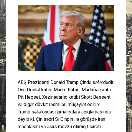
Güney Azərbaycan
Mədəniyyət
Müsahibə
İdman
Layihə
ABŞ Prezidenti Donald Tramp Çində səfərdədir.
Gündəm
Onu Dövlət katibi Marko Rubio, Müdafiə katibi
Pit Heqset, Xəzinədarlıq katibi Skott Bessent
Cəmiyyət
və digər dövlət rəsmiləri müşayiət edirlər.
Tramp səfəröncəsi jurnalistlərə açıqlamasında
Peşə etikası
deyib ki, Çin sədri Si Cinpin ilə görüşdə İran
məsələsini və əsas mövzu olaraq ticarəti
Əlaqə