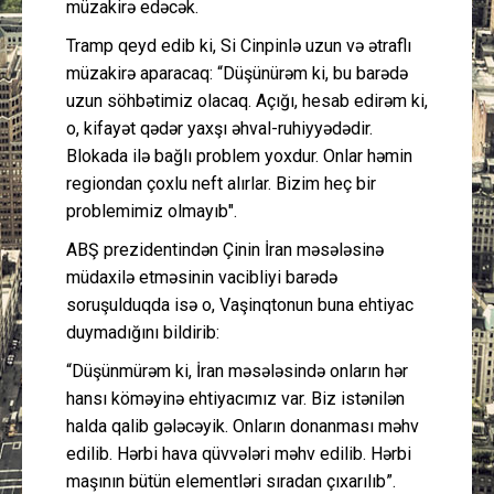
müzakirə edəcək.
Tramp qeyd edib ki, Si Cinpinlə uzun və ətraflı
müzakirə aparacaq: “Düşünürəm ki, bu barədə
uzun söhbətimiz olacaq. Açığı, hesab edirəm ki,
o, kifayət qədər yaxşı əhval-ruhiyyədədir.
Blokada ilə bağlı problem yoxdur. Onlar həmin
regiondan çoxlu neft alırlar. Bizim heç bir
problemimiz olmayıb".
ABŞ prezidentindən Çinin İran məsələsinə
müdaxilə etməsinin vacibliyi barədə
soruşulduqda isə o, Vaşinqtonun buna ehtiyac
duymadığını bildirib:
“Düşünmürəm ki, İran məsələsində onların hər
hansı köməyinə ehtiyacımız var. Biz istənilən
halda qalib gələcəyik. Onların donanması məhv
edilib. Hərbi hava qüvvələri məhv edilib. Hərbi
maşının bütün elementləri sıradan çıxarılıb”.