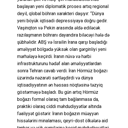
başlayan yeni diplomatik proses artıq regional
deyil, qlobal böhran xarakteri daşıyır: “Dünya
yeni böyük iqtisadi depressiyaya doğru gedir.
Vaşinqton və Pekin arasında əldə ediləcək
razılaşmanın böhranı dayandıra biləcəyi hələ də
şübhəlidir. ABŞ və İsrailin İrana qarşı başladığı
əməliyyat bölgədə yüksək olan gərginliyi yeni
mərhələyə keçirdi. İranın nüvə və hərbi
infrastrukturunu hədəf alan əməliyyatlardan
sonra Tehran cavab verdi. İran Hörmüz boğazı
üzərində nəzarəti sərtləşdirdi və dünya
iqtisadiyyatının ən həssas nöqtəsinə təzyiq
göstərməyə başladı. Bu gün artıq Hörmüz
boğazı formal olaraq tam bağlanmasa da,
praktiki olaraq ciddi məhdudiyyətlər altında
fəaliyyət göstərir. İranın boğazın müəyyən
hissələrini minalaması, qeyri-dost ölkələrə aid
tanker və yük gəmilərinə keçid məhdudiyyətləri