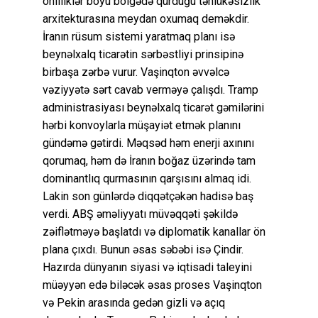
onilliklər boyu bölgədə qurduğu təhlükəsizlik
arxitekturasına meydan oxumaq deməkdir.
İranın rüsum sistemi yaratmaq planı isə
beynəlxalq ticarətin sərbəstliyi prinsipinə
birbaşa zərbə vurur. Vaşinqton əvvəlcə
vəziyyətə sərt cavab verməyə çalışdı. Tramp
administrasiyası beynəlxalq ticarət gəmilərini
hərbi konvoylarla müşayiət etmək planını
gündəmə gətirdi. Məqsəd həm enerji axınını
qorumaq, həm də İranın boğaz üzərində tam
dominantlıq qurmasının qarşısını almaq idi.
Lakin son günlərdə diqqətçəkən hadisə baş
verdi. ABŞ əməliyyatı müvəqqəti şəkildə
zəiflətməyə başlatdı və diplomatik kanallar ön
plana çıxdı. Bunun əsas səbəbi isə Çindir.
Hazırda dünyanın siyasi və iqtisadi taleyini
müəyyən edə biləcək əsas proses Vaşinqton
və Pekin arasında gedən gizli və açıq