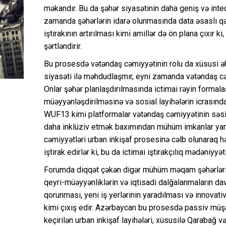
məkandır. Bu da şəhər siyasətinin daha geniş və inte
zamanda şəhərlərin idarə olunmasında data əsaslı qə
iştirakının artırılması kimi amillər də ön plana çıxır 
şərtləndirir.
Bu prosesdə vətəndaş cəmiyyətinin rolu da xüsusi əh
siyasəti ilə məhdudlaşmır, eyni zamanda vətəndaş cəm
Onlar şəhər planlaşdırılmasında ictimai rəyin formala
müəyyənləşdirilməsinə və sosial layihələrin icrasında 
WUF13 kimi platformalar vətəndaş cəmiyyətinin səsi
daha inklüziv etmək baxımından mühüm imkanlar yar
cəmiyyətləri urban inkişaf prosesinə cəlb olunaraq hə
iştirak edirlər ki, bu da ictimai iştirakçılıq mədəniyy
Forumda diqqət çəkən digər mühüm məqam şəhərlərin i
qeyri-müəyyənliklərin və iqtisadi dalğalanmaların dav
qorunması, yeni iş yerlərinin yaradılması və innovativ 
kimi çıxış edir. Azərbaycan bu prosesdə passiv müşahi
keçirilən urban inkişaf layihələri, xüsusilə Qarabağ v