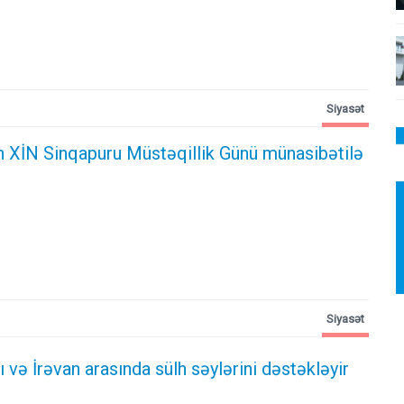
Siyasət
 XİN Sinqapuru Müstəqillik Günü münasibətilə
Siyasət
 və İrəvan arasında sülh səylərini dəstəkləyir