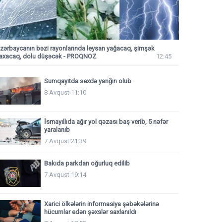
zərbaycanın bəzi rayonlarında leysan yağacaq, şimşək
axacaq, dolu düşəcək - PROQNOZ
12:45
Sumqayıtda sexdə yanğın olub
8 Avqust 11:10
İsmayıllıda ağır yol qəzası baş verib, 5 nəfər
yaralanıb
7 Avqust 21:39
Bakıda parkdan oğurluq edilib
7 Avqust 19:14
Xarici ölkələrin informasiya şəbəkələrinə
hücumlar edən şəxslər saxlanıldı