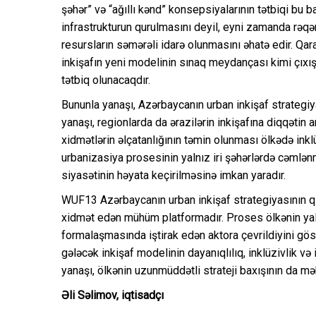
şəhər” və “ağıllı kənd” konsepsiyalarının tətbiqi bu
infrastrukturun qurulmasını deyil, eyni zamanda rəqəm
resursların səmərəli idarə olunmasını əhatə edir. Qara
inkişafın yeni modelinin sınaq meydançası kimi çıxış
tətbiq olunacaqdır.
Bununla yanaşı, Azərbaycanın urban inkişaf strategiy
yanaşı, regionlarda da ərazilərin inkişafına diqqətin a
xidmətlərin əlçatanlığının təmin olunması ölkədə ink
urbanizasiya prosesinin yalnız iri şəhərlərdə cəmlə
siyasətinin həyata keçirilməsinə imkan yaradır.
WUF13 Azərbaycanın urban inkişaf strategiyasının 
xidmət edən mühüm platformadır. Proses ölkənin yaln
formalaşmasında iştirak edən aktora çevrildiyini gös
gələcək inkişaf modelinin dayanıqlılıq, inklüzivlik v
yanaşı, ölkənin uzunmüddətli strateji baxışının da mə
Əli Səlimov, iqtisadçı