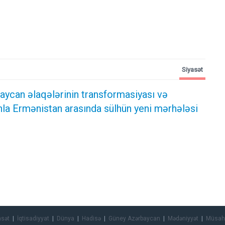
Siyasət
ycan əlaqələrinin transformasiyası və
la Ermənistan arasında sülhün yeni mərhələsi
asət
İqtisadiyyat
Dünya
Hadisə
Güney Azərbaycan
Mədəniyyət
Müsah