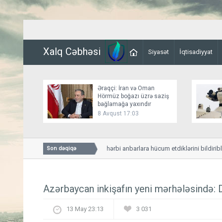
Xalq Cəbhəsi
Siyasət
İqtisadiyyat
Əraqçi: İran və Oman
Hörmüz boğazı üzrə saziş
bağlamağa yaxındır
8 Avqust 17:03
Husilər Yəməndəki hərbi anbarlara hücum etdiklərini bildiriblər
Son dəqiqə
Azərbaycan inkişafın yeni mərhələsində
13 May 23:13
3 031