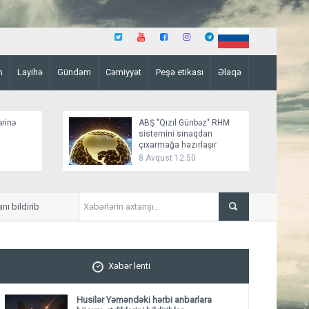
n
Layihə
Gündəm
Cəmiyyət
Peşə etikası
Əlaqə
ərinə
ABŞ "Qızıl Günbəz" RHM
sistemini sınaqdan
çıxarmağa hazırlaşır
8 Avqust 12:50
ldirib
Azərbaycan XİN Sinqapuru Mü
Xəbər lenti
Husilər Yəməndəki hərbi anbarlara