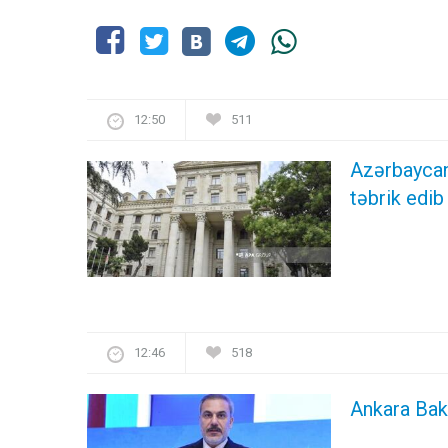
12:50
511
Azərbaycan
təbrik edib
12:46
518
Ankara Bakı