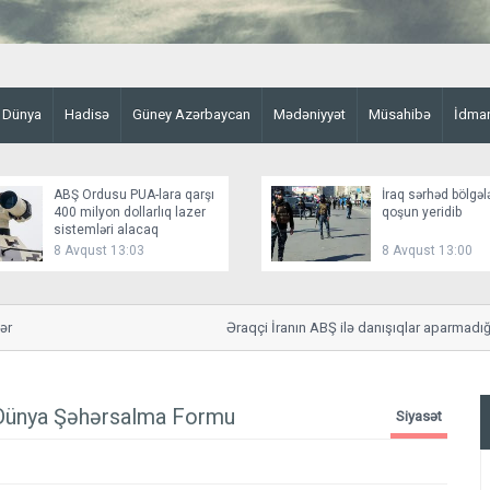
Dünya
Hadisə
Güney Azərbaycan
Mədəniyyət
Müsahibə
İdma
ABŞ Ordusu PUA-lara qarşı
İraq sərhəd bölgəl
400 milyon dollarlıq lazer
qoşun yeridib
sistemləri alacaq
8 Avqust 13:03
8 Avqust 13:00
Əraqçi İranın ABŞ ilə danışıqlar aparmadığını bi
: Dünya Şəhərsalma Formu
Siyasət