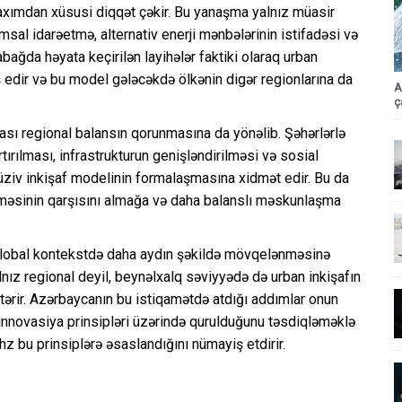
 baxımdan xüsusi diqqət çəkir. Bu yanaşma yalnız müasir
sal idarəetmə, alternativ enerji mənbələrinin istifadəsi və
bağda həyata keçirilən layihələr faktiki olaraq urban
 edir və bu model gələcəkdə ölkənin digər regionlarına da
A
ç
ası regional balansın qorunmasına da yönəlib. Şəhərlərlə
rtırılması, infrastrukturun genişləndirilməsi və sosial
lüziv inkişaf modelinin formalaşmasına xidmət edir. Bu da
nməsinin qarşısını almağa və daha balanslı məskunlaşma
qlobal kontekstdə daha aydın şəkildə mövqelənməsinə
ız regional deyil, beynəlxalq səviyyədə də urban inkişafın
tərir. Azərbaycanın bu istiqamətdə atdığı addımlar onun
ə innovasiya prinsipləri üzərində qurulduğunu təsdiqləməklə
hz bu prinsiplərə əsaslandığını nümayiş etdirir.