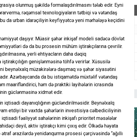
qrasiya olunmuş şəkildə formalaşdırılmasını tələb edir. Eyni
rarvermə, rəqəmsal texnologiyaların tətbiqi və vətəndaş
ki, bu da urban idarəçiliyin keyfiyyətcə yeni mərhələyə keçidini
əmiyyət daşıyır. Müasir şəhər inkişaf modeli sadəcə dövlət
iyyətləri də da bu prosesin mühüm iştirakçılarına çevrilir.
şdırılmasına, yerli ehtiyacların daha dəqiq
iştirakçılığın genişlənməsinə töhfə verirlər. Xüsusilə
ni beynəlxalq müzakirələrə daşımaq və şəhər siyasətini
adır. Azərbaycanda da bu istiqamətdə müxtəlif vətəndaş
m maarifləndirici, həm də praktiki layihələrin icrasında
ətinin güclənməsinə xidmət edir.
qtisadi dayanıqlığının gücləndirilməsidir. Beynəlxalq
am etdiyi bir vaxtda şəhərlərin investisiya cəlbediciliyinin
iqtisadi fəaliyyət sahələrinin inkişafı prioritet məsələlər
dəçi deyil, aktiv iştirakçı kimi çıxış edir. Ölkədə həyata
ə ətraf ərazilərdə yenidənqurma prosesi çərçivəsində “ağıllı