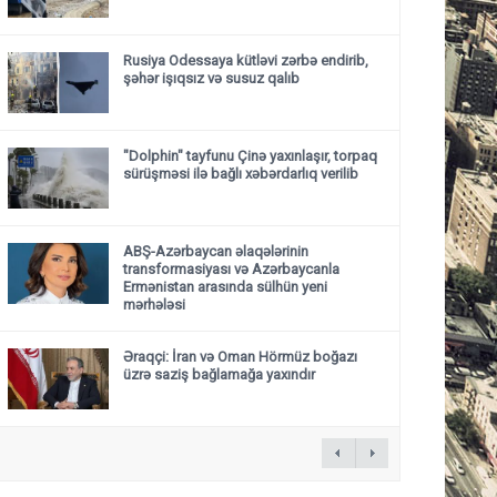
Rusiya Odessaya kütləvi zərbə endirib,
şəhər işıqsız və susuz qalıb
"Dolphin" tayfunu Çinə yaxınlaşır, torpaq
sürüşməsi ilə bağlı xəbərdarlıq verilib
ABŞ-Azərbaycan əlaqələrinin
transformasiyası və Azərbaycanla
Ermənistan arasında sülhün yeni
mərhələsi
Əraqçi: İran və Oman Hörmüz boğazı
üzrə saziş bağlamağa yaxındır