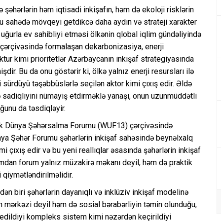
şəhərlərin həm iqtisadi inkişafın, həm də ekoloji risklərin
u sahədə mövqeyi getdikcə daha aydın və strateji xarakter
ğurla ev sahibliyi etməsi ölkənin qlobal iqlim gündəliyində
çərçivəsində formalaşan dekarbonizasiya, enerji
uktur kimi prioritetlər Azərbaycanın inkişaf strategiyasında
ir. Bu da onu göstərir ki, ölkə yalnız enerji resursları ilə
i sürdüyü təşəbbüslərlə seçilən aktor kimi çıxış edir. Əldə
ə sadiqliyini nümayiş etdirməklə yanaşı, onun uzunmüddətli
ğunu da təsdiqləyir.
əcək Dünya Şəhərsalma Forumu (WUF13) çərçivəsində
nya Şəhər Forumu şəhərlərin inkişaf sahəsində beynəlxalq
mi çıxış edir və bu yeni reallıqlar əsasında şəhərlərin inkişaf
ımdan forum yalnız müzakirə məkanı deyil, həm də praktik
 qiymətləndirilməlidir.
ən biri şəhərlərin dayanıqlı və inklüziv inkişaf modelinə
tin mərkəzi deyil həm də sosial bərabərliyin təmin olunduğu,
 edildiyi kompleks sistem kimi nəzərdən keçirildiyi