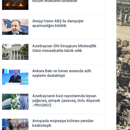
hücum etdiklərini bildiriblər
Əraqçi İranın ABŞ ilə danışıqlar
aparmadığını bildirib
Azərbaycan XİN Sinqapuru Müstəqillik
Günü münasibətilə təbrik edib
Ankara Bakı və İrəvan arasında sülh
səylərini dəstəkləyir
Azərbaycanın bəzi rayonlarında leysan
yağacaq, şimşək çaxacaq, dolu düşəcək
- PROQNOZ
Avropada miqrasiya böhranı yenidən
kəskinləşib