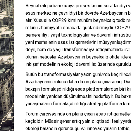
Beynəlxalq urbanizasiya proseslərinin sürətləndiyi və 
əsas mərkəzinə çevrildiyi bir dövrdə Azərbaycanın b
alır. Xüsusilə COP29 kimi mühüm beynəlxalq tədbirə u
rolunu əhəmiyyətli dərəcədə gücləndirmişdir. COP29 
səmərəliliyi, yaşıl texnologiyalar və davamlı infrastr
yeni mərhələnin əsas istiqamətlərini müəyyənləşdirmişd
deyil, həm də yaşıl transformasiya istiqamətində irəl
olunan nəticələr Azərbaycanın beynəlxalq öhdəliklər
inkişaf modelinin ekoloji davamlılıq üzərində quruldu
Bütün bu transformasiyalar yaxın günlərdə keçiril
Azərbaycanın rolunu daha da ön plana çıxaracaq. Dü
baxışın formalaşdırıldığı əsas platformalardan biri ki
modelinin yenidən düşünülməsini hədəfləyir. Bu bax
yanaşmaların formalaşdırıldığı strateji platforma kimi
Forum çərçivəsində ön plana çıxan əsas istiqamətlərd
keçididir. Müasir şəhər artıq yalnız iqtisadi fəaliyyə
ekoloji balansın qorunduğu və innovasiyaların tətbiq