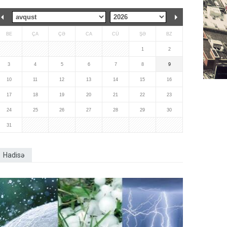
BE
ÇA
ÇƏ
CA
CÜ
ŞƏ
BZ
1
2
3
4
5
6
7
8
9
10
11
12
13
14
15
16
17
18
19
20
21
22
23
24
25
26
27
28
29
30
31
Hadisə