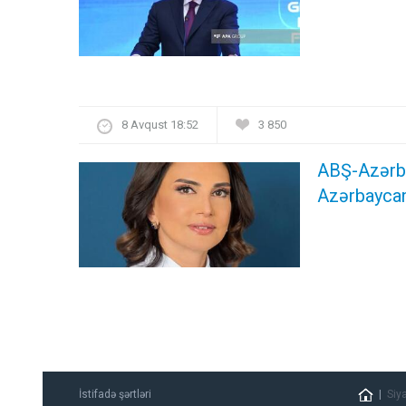
8 Avqust 18:52
3 850
ABŞ-Azərba
Azərbaycan
İstifadə şərtləri
Siy