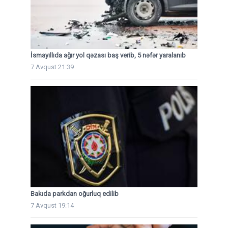
İsmayıllıda ağır yol qəzası baş verib, 5 nəfər yaralanıb
7 Avqust 21:39
Bakıda parkdan oğurluq edilib
7 Avqust 19:14