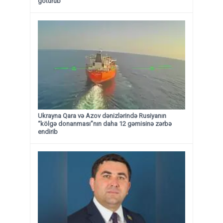
götürüb
Ukrayna Qara və Azov dənizlərində Rusiyanın
“kölgə donanması”nın daha 12 gəmisinə zərbə
endirib