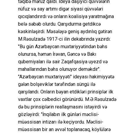
təqibə məruz qaldı. İdeya daşıyıcı qüvvələrin
nüfuz və say artımı digər siyasi qüvvələri
qıcıqlandırırdı və onların koalisiya yaratmağına
belə səbəb olurdu. Qarşıdurma getdikcə
kəskinləşirdi. Məsələyə geniş aydınlıq gətirən
M.Rəsulzadə 1917-ci ilin dekabrında yazırdı:
"Bu gün Azərbaycan muxtariyyətindən bəhs
olunursa, həmən İrəvan, Gəncə və Bakı
quberniyaları ilə sair Zaqafqasiya uyezd və
mahallarından bəhs olunuyor deməkdir".
"Azərbaycan muxtariyyəti" ideyası hakimiyyətə
gələn bolşeviklər tərəfindən süngü ilə
qarşılandı. Onların bəyan etdikləri prinsiplər ilk
vaxtlar çox cəlbedici görünürdü. M.Ə.Rəsulzadə
də bu prinsiplərin reallaşmasını istəyirdi və
gözləyirdi: "İnqilabın ilk günləri məclisi-
müəssisan intizarı ilə keçiyordu. Məclisi-
müəssisan bir an əvvəl toplanacaq, köylülərə