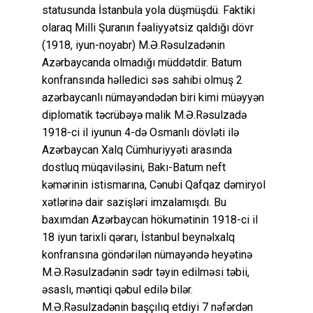
statusunda İstanbula yola düşmüşdü. Faktiki
olaraq Milli Şuranın fəaliyyətsiz qaldığı dövr
(1918, iyun-noyabr) M.Ə.Rəsulzadənin
Azərbaycanda olmadığı müddətdir. Batum
konfransında həlledici səs sahibi olmuş 2
azərbaycanlı nümayəndədən biri kimi müəyyən
diplomatik təcrübəyə malik M.Ə.Rəsulzadə
1918-ci il iyunun 4-də Osmanlı dövləti ilə
Azərbaycan Xalq Cümhuriyyəti arasında
dostluq müqaviləsini, Bakı-Batum neft
kəmərinin istismarına, Cənubi Qafqaz dəmiryol
xətlərinə dair sazişləri imzalamışdı. Bu
baxımdan Azərbaycan hökumətinin 1918-ci il
18 iyun tarixli qərarı, İstanbul beynəlxalq
konfransına göndərilən nümayəndə heyətinə
M.Ə.Rəsulzadənin sədr təyin edilməsi təbii,
əsaslı, məntiqi qəbul edilə bilər.
M.Ə.Rəsulzadənin başçılıq etdiyi 7 nəfərdən