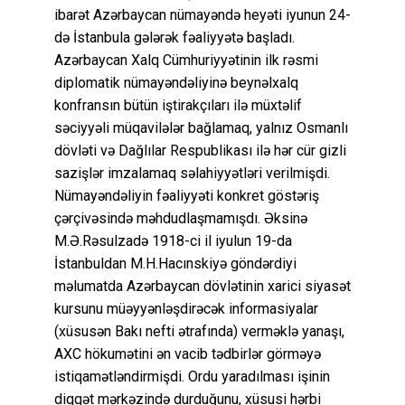
ibarət Azərbaycan nümayəndə heyəti iyunun 24-
də İstanbula gələrək fəaliyyətə başladı.
Azərbaycan Xalq Cümhuriyyətinin ilk rəsmi
diplomatik nümayəndəliyinə beynəlxalq
konfransın bütün iştirakçıları ilə müxtəlif
səciyyəli müqavilələr bağlamaq, yalnız Osmanlı
dövləti və Dağlılar Respublikası ilə hər cür gizli
sazişlər imzalamaq səlahiyyətləri verilmişdi.
Nümayəndəliyin fəaliyyəti konkret göstəriş
çərçivəsində məhdudlaşmamışdı. Əksinə
M.Ə.Rəsulzadə 1918-ci il iyulun 19-da
İstanbuldan M.H.Hacınskiyə göndərdiyi
məlumatda Azərbaycan dövlətinin xarici siyasət
kursunu müəyyənləşdirəcək informasiyalar
(xüsusən Bakı nefti ətrafında) verməklə yanaşı,
AXC hökumətini ən vacib tədbirlər görməyə
istiqamətləndirmişdi. Ordu yaradılması işinin
diqqət mərkəzində durduğunu, xüsusi hərbi