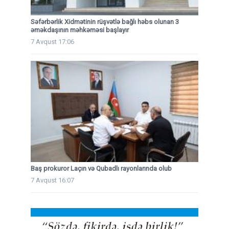
Səfərbərlik Xidmətinin rüşvətlə bağlı həbs olunan 3
əməkdaşının məhkəməsi başlayır
7 Avqust 17:06
Baş prokuror Laçın və Qubadlı rayonlarında olub
7 Avqust 16:07