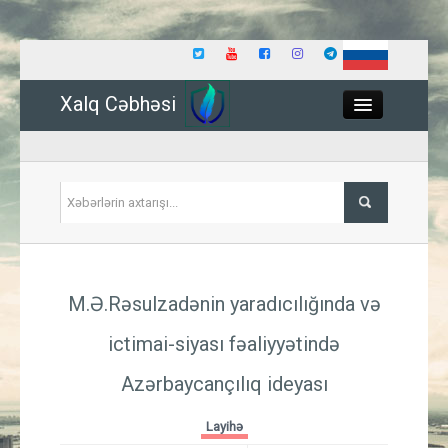
Xalq Cəbhəsi
Close
Siyasət
M.Ə.Rəsulzadənin yaradıcılığında və
İqtisadiyyat
ictimai-siyası fəaliyyətində
Dünya
Azərbaycançılıq ideyası
Hadisə
Layihə