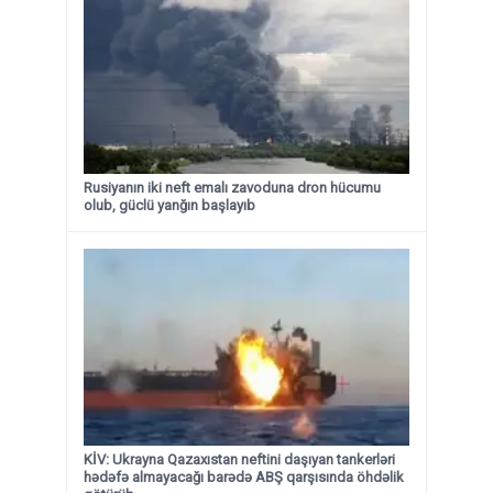
Rusiyanın iki neft emalı zavoduna dron hücumu
olub, güclü yanğın başlayıb
KİV: Ukrayna Qazaxıstan neftini daşıyan tankerləri
hədəfə almayacağı barədə ABŞ qarşısında öhdəlik