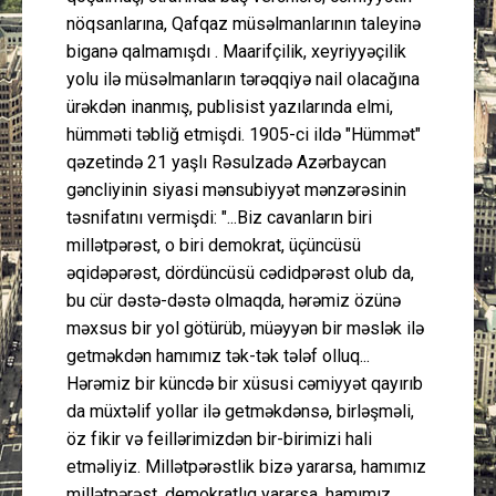
nöqsanlarına, Qafqaz müsəlmanlarının taleyinə
biganə qalmamışdı . Maarifçilik, xeyriyyəçilik
yolu ilə müsəlmanların tərəqqiyə nail olacağına
ürəkdən inanmış, publisist yazılarında elmi,
hümməti təbliğ etmişdi. 1905-ci ildə "Hümmət"
qəzetində 21 yaşlı Rəsulzadə Azərbaycan
gəncliyinin siyasi mənsubiyyət mənzərəsinin
təsnifatını vermişdi: "...Biz cavanların biri
millətpərəst, o biri demokrat, üçüncüsü
əqidəpərəst, dördüncüsü cədidpərəst olub da,
bu cür dəstə-dəstə olmaqda, hərəmiz özünə
məxsus bir yol götürüb, müəyyən bir məslək ilə
getməkdən hamımız tək-tək tələf olluq...
Hərəmiz bir küncdə bir xüsusi cəmiyyət qayırıb
da müxtəlif yollar ilə getməkdənsə, birləşməli,
öz fikir və feillərimizdən bir-birimizi hali
etməliyiz. Millətpərəstlik bizə yararsa, hamımız
millətpərəst, demokratlıq yararsa, hamımız