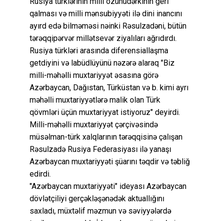
Rusiya türklərinin milli özünüdərkinin geri
qalması və milli mənsubiyyəti ilə dini inancını
ayırd edə bilməməsi nəinki Rəsulzadəni, bütün
tərəqqipərvər millətsevər ziyalıları ağrıdırdı.
Rusiya türkləri arasında diferensiallaşma
getdiyini və labüdlüyünü nəzərə alaraq "Biz
milli-məhəlli muxtariyyət əsasına görə
Azərbaycan, Dağıstan, Türküstan və b. kimi ayrı
məhəlli muxtariyyətlərə malik olan Türk
qövmləri üçün muxtariyyat istiyoruz" deyirdi.
Milli-məhəlli muxtariyyət çərçivəsində
müsəlman-türk xalqlarının tərəqqisinə çalışan
Rəsulzadə Rusiya Federasiyası ilə yanaşı
Azərbaycan muxtariyyəti şüarını təqdir və təbliğ
edirdi.
"Azərbaycan muxtariyyəti" ideyası Azərbaycan
dövlətçiliyi gerçəkləşənədək aktuallığını
saxladı, müxtəlif məzmun və səviyyələrdə