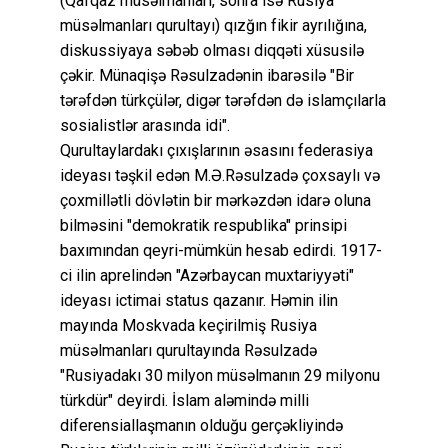
(Qafqaz müsəlmanları, sonra isə Rusiya
müsəlmanları qurultayı) qızğın fikir ayrılığına,
diskussiyaya səbəb olması diqqəti xüsusilə
çəkir. Münaqişə Rəsulzadənin ibarəsilə "Bir
tərəfdən türkçülər, digər tərəfdən də islamçılarla
sosialistlər arasında idi".
Qurultaylardakı çıxışlarının əsasını federasiya
ideyası təşkil edən M.Ə.Rəsulzadə çoxsaylı və
çoxmillətli dövlətin bir mərkəzdən idarə oluna
bilməsini "demokratik respublika" prinsipi
baxımından qeyri-mümkün hesab edirdi. 1917-
ci ilin aprelindən "Azərbaycan muxtariyyəti"
ideyası ictimai status qazanır. Həmin ilin
mayında Moskvada keçirilmiş Rusiya
müsəlmanları qurultayında Rəsulzadə
"Rusiyadakı 30 milyon müsəlmanın 29 milyonu
türkdür" deyirdi. İslam aləmində milli
diferensiallaşmanın olduğu gerçəkliyində