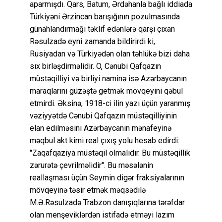
aparmışdı. Qars, Batum, Ərdəhanla bağlı iddiada
Türkiyəni Ərzincan barışığının pozulmasında
günahlandırmağı təklif edənlərə qarşı çıxan
Rəsulzadə eyni zamanda bildirirdi ki,
Rusiyadan və Türkiyədən olan təhlükə bizi daha
sıx birləşdirməlidir. O, Cənubi Qafqazın
müstəqilliyi və birliyi naminə isə Azərbaycanın
maraqlarını güzəştə getmək mövqeyini qəbul
etmirdi. Əksinə, 1918-ci ilin yazı üçün yaranmış
vəziyyətdə Cənubi Qafqazın müstəqilliyinin
elan edilməsini Azərbaycanın mənafeyinə
məqbul akt kimi real çıxış yolu hesab edirdi:
"Zaqafqaziya müstəqil olmalıdır. Bu müstəqillik
zərurətə çevrilməlidir". Bu məsələnin
reallaşması üçün Seymin digər fraksiyalarının
mövqeyinə təsir etmək məqsədilə
M.Ə.Rəsulzadə Trabzon danışıqlarına tərəfdar
olan menşeviklərdən istifadə etməyi lazım