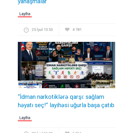
yanaşmalar
Layihə
25 İyul 13:53
4 781
“İdman narkotiklərə qarşı: sağlam
həyatı seç!” layihəsi uğurla başa çatıb
Layihə