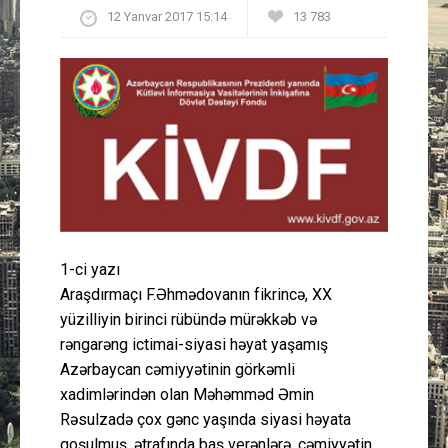
12 Yanvar 2017 15:14
13 783
Güney Azərbaycan
Mədəniyyət
Müsahibə
İdman
Layihə
1-ci yazı
Gündəm
Araşdırmaçı F.Əhmədovanın fikrincə, XX
yüzilliyin birinci rübündə mürəkkəb və
Cəmiyyət
rəngarəng ictimai-siyasi həyat yaşamış
Azərbaycan cəmiyyətinin görkəmli
Peşə etikası
xadimlərindən olan Məhəmməd Əmin
Rəsulzadə çox gənc yaşında siyasi həyata
Əlaqə
qoşulmuş, ətrafında baş verənlərə, cəmiyyətin