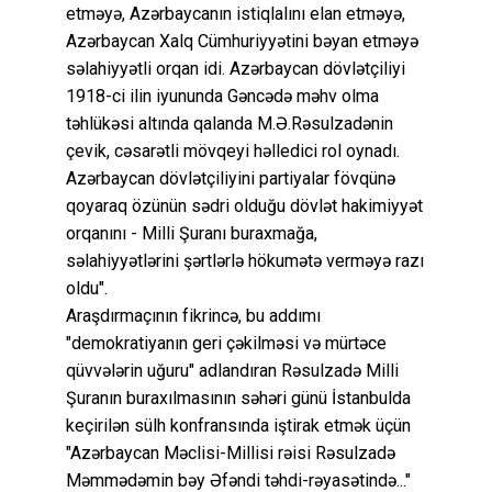
etməyə, Azərbaycanın istiqlalını elan etməyə,
Azərbaycan Xalq Cümhuriyyətini bəyan etməyə
səlahiyyətli orqan idi. Azərbaycan dövlətçiliyi
1918-ci ilin iyununda Gəncədə məhv olma
təhlükəsi altında qalanda M.Ə.Rəsulzadənin
çevik, cəsarətli mövqeyi həlledici rol oynadı.
Azərbaycan dövlətçiliyini partiyalar fövqünə
qoyaraq özünün sədri olduğu dövlət hakimiyyət
orqanını - Milli Şuranı buraxmağa,
səlahiyyətlərini şərtlərlə hökumətə verməyə razı
oldu".
Araşdırmaçının fikrincə, bu addımı
"demokratiyanın geri çəkilməsi və mürtəce
qüvvələrin uğuru" adlandıran Rəsulzadə Milli
Şuranın buraxılmasının səhəri günü İstanbulda
keçirilən sülh konfransında iştirak etmək üçün
"Azərbaycan Məclisi-Millisi rəisi Rəsulzadə
Məmmədəmin bəy Əfəndi təhdi-rəyasətində..."