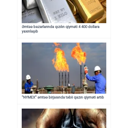
Əmtəə bazarlarında qızılın qiyməti 4 400 dollara
yaxınlaşıb
"NYMEX" əmtəə birjasında təbii qazın qiyməti artıb