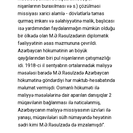
nişanlarının buraxılması və s.) çözülməsi
missiyası xarici aləmlə - dövlətlərlə təmas
qurmaq imkanı və səlahiyyətinə malik, başlıcası
isə yardımından faydalanmağın mümkün olduğu
bir ölkədə olan M.Ə.Rəsulzadənin diplomatik
fəaliyyətinin əsas məzmununa çevrildi.
Azərbaycan hökumətinin ən böyük
qayğılarından biri pul nişanlarının çatışmazlığı
idi. 1918-ci il sentyabrın ortalarınadək maliyyə
məsələsi barədə M.Ə.Rəsulzadə Azərbaycan
hökumətinə göndərdiyi hər məktub-hesabatında
məlumat vermişdi. Osmanlı hökuməti ilə
maliyyə məsələlərinə dair aparılan danışıqlar 2
müqavilənin bağlanması ilə nəticələnmiş,
Azərbaycanın maliyyə missiyasının üzvləri ilə
yanaşı, müqavilələri sülh nümayəndə heyətinin
sədri kimi M.Ə.Rəsulzadə də imzalamışdı".