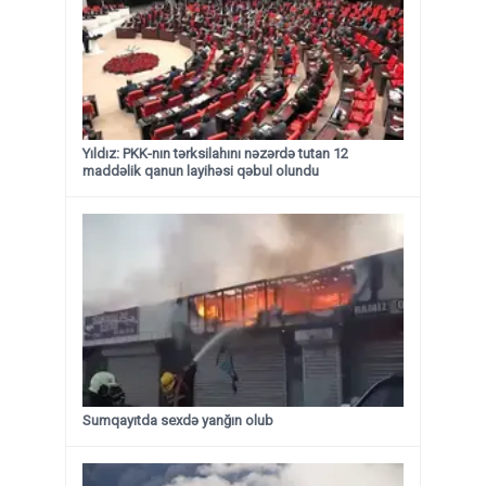
Yıldız: PKK-nın tərksilahını nəzərdə tutan 12
maddəlik qanun layihəsi qəbul olundu ​​​​​​​
Sumqayıtda sexdə yanğın olub