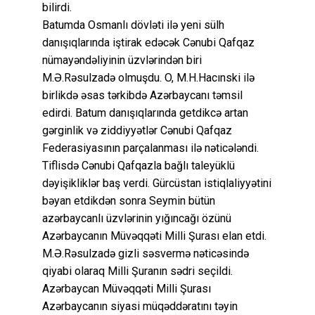
bilirdi.
Batumda Osmanlı dövləti ilə yeni sülh
danışıqlarında iştirak edəcək Cənubi Qafqaz
nümayəndəliyinin üzvlərindən biri
M.Ə.Rəsulzadə olmuşdu. O, M.H.Hacınski ilə
birlikdə əsas tərkibdə Azərbaycanı təmsil
edirdi. Batum danışıqlarında getdikcə artan
gərginlik və ziddiyyətlər Cənubi Qafqaz
Federasiyasının parçalanması ilə nəticələndi.
Tiflisdə Cənubi Qafqazla bağlı taleyüklü
dəyişikliklər baş verdi. Gürcüstan istiqlaliyyətini
bəyan etdikdən sonra Seymin bütün
azərbaycanlı üzvlərinin yığıncağı özünü
Azərbaycanın Müvəqqəti Milli Şurası elan etdi.
M.Ə.Rəsulzadə gizli səsvermə nəticəsində
qiyabi olaraq Milli Şuranın sədri seçildi.
Azərbaycan Müvəqqəti Milli Şurası
Azərbaycanın siyasi müqəddəratını təyin