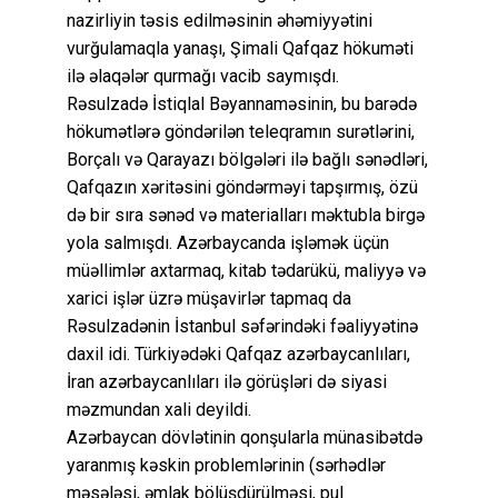
nazirliyin təsis edilməsinin əhəmiyyətini
vurğulamaqla yanaşı, Şimali Qafqaz hökuməti
ilə əlaqələr qurmağı vacib saymışdı.
Rəsulzadə İstiqlal Bəyannaməsinin, bu barədə
hökumətlərə göndərilən teleqramın surətlərini,
Borçalı və Qarayazı bölgələri ilə bağlı sənədləri,
Qafqazın xəritəsini göndərməyi tapşırmış, özü
də bir sıra sənəd və materialları məktubla birgə
yola salmışdı. Azərbaycanda işləmək üçün
müəllimlər axtarmaq, kitab tədarükü, maliyyə və
xarici işlər üzrə müşavirlər tapmaq da
Rəsulzadənin İstanbul səfərindəki fəaliyyətinə
daxil idi. Türkiyədəki Qafqaz azərbaycanlıları,
İran azərbaycanlıları ilə görüşləri də siyasi
məzmundan xali deyildi.
Azərbaycan dövlətinin qonşularla münasibətdə
yaranmış kəskin problemlərinin (sərhədlər
məsələsi, əmlak bölüşdürülməsi, pul