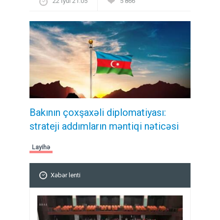
22 İyul 21:05
5 866
Bakının çoxşaxəli diplomatiyası:
strateji addımların məntiqi nəticəsi
Layihə
Xəbər lenti