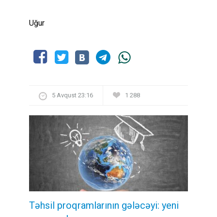
Uğur
5 Avqust 23:16
1 288
Təhsil proqramlarının gələcəyi: yeni