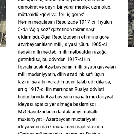
demokrat və qeyri-bir yarar məslək üzrə olub,
müttəhidül-qövl vəl feil iş görək".
Həmin məqaləsini Rəsulzadə 1917-ci il iyulun
5-də "Açıq söz" qəzetində təkrar nəşr
etdirmişdi. Əgər Rəsulzadənin etirafına görə,
azərbaycanlıların milli, siyasi şüuru 1905-ci
ilədək milli məktəb, milli mətbuatdan uzağa
getmirdisə, bu dövrdən 1917-ci ilin
fevralınadək Azərbaycanın milli siyasi qüvvələri
milli mədəniyyətin, dilin azad inkişafı üçün
lazımi şəraitin yaradılmasını tələb edirdilərsə,
artıq 1917-ci ilin martından Rusiya dövləti
hüdudlarında Azərbaycana məhəlli muxtariyyət
ideyası aparıcı yer almağa başlamışdı.
M.Ə.Rəsulzadənin dəstəklədiyi məhəlli
muxtariyyət - Azərbaycan muxtariyyəti
ideyasının məhz müsəlman məclislərində