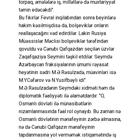
torpaq, əmələlərə iş, millətlərə də muxtariyyət
təmin edəcəkdi".
Bu fikirlər Fevral inqilabından sonra beyinlərə
hakim kəsilmişdisə də, bolşeviklər onların
reallaşacağını vəd edirdilər. Lakin Rusiya
Müəssislər Məclisi bolşeviklər tərəfindən
qovuldu və Cənubi Qafqazdan seçilən üzvlər
Zaqafqaziya Seymini təşkil etdilər. Seymdə
Azərbaycan fraksiyalarının ümumi rəyasət
heyətinin sədri M.Ə.Rəsulzadə, müavinləri isə
M.Y.Cəfərov və N.Yusifbəyli idi".
M.Ə.Rəsulzadənin Seymdəki xidməti həm də
diplomatik fəaliyyəti ilə əlamətdardır: "O,
Osmanlı dövləti ilə münasibətlərin
nizamlanmasında fəal rol oynayıb. Bu zaman nə
Osmanlı dövlətinin mənafeyinin zərbə almasına,
nə də Cənubi Qafqazın mənafeyinin
tapdanmasına yol verməmək istiqamətində iş