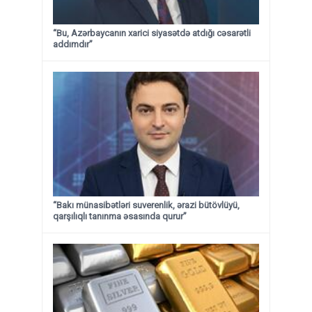
“Bu, Azərbaycanın xarici siyasətdə atdığı cəsarətli
addımdır”
“Bakı münasibətləri suverenlik, ərazi bütövlüyü,
qarşılıqlı tanınma əsasında qurur”