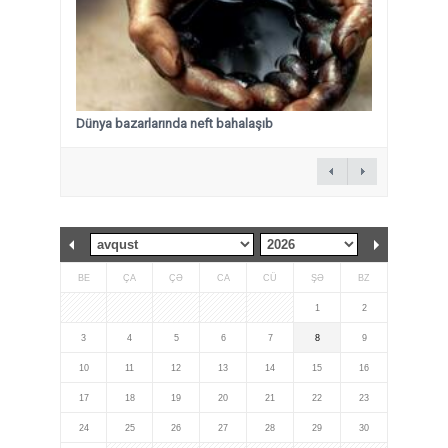
Dünya bazarlarında neft bahalaşıb
BE
ÇA
ÇƏ
CA
CÜ
ŞƏ
BZ
1
2
3
4
5
6
7
8
9
10
11
12
13
14
15
16
17
18
19
20
21
22
23
24
25
26
27
28
29
30