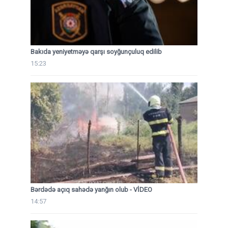
Bakıda yeniyetməyə qarşı soyğunçuluq edilib
15:23
Bərdədə açıq sahədə yanğın olub - VİDEO
14:57