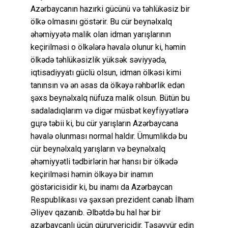
Azərbaycanın hazırki gücünü və təhlükəsiz bir
ölkə olmasını göstərir. Bu cür beynəlxalq
əhəmiyyətə malik olan idman yarışlarının
keçirilməsi o ölkələrə həvalə olunur ki, həmin
ölkədə təhlükəsizlik yüksək səviyyədə,
iqtisadiyyatı güclü olsun, idman ölkəsi kimi
tanınsın və ən əsas da ölkəyə rəhbərlik edən
şəxs beynəlxalq nüfuza malik olsun. Bütün bu
sadaladıqlarım və digər müsbət keyfiyyətlərə
gцrə təbii ki, bu cür yarışların Azərbaycana
həvalə olunması normal haldır. Ümumlikdə bu
cür beynəlxalq yarışların və beynəlxalq
əhəmiyyətli tədbirlərin hər hansı bir ölkədə
keçirilməsi həmin ölkəyə bir inamın
göstəricisidir ki, bu inamı da Azərbaycan
Respublikası və şəxsən prezident cənab İlham
Əliyev qazanıb. Əlbətdə bu hal hər bir
azərbaycanlı üçün qürurvericidir. Təsəvvür edin