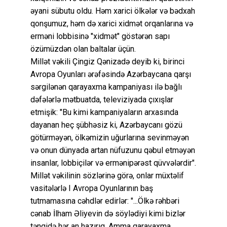
əyani sübutu oldu. Həm xarici ölkələr və bədxah
qonşumuz, həm də xarici xidmət orqanlarına və
erməni lobbisinə "xidmət" göstərən sapı
özümüzdən olan baltalar üçün.
Millət vəkili Çingiz Qənizadə deyib ki, birinci
Avropa Oyunları ərəfəsində Azərbaycana qarşı
sərgilənən qarayaxma kampaniyası ilə bağlı
dəfələrlə mətbuatda, televiziyada çıxışlar
etmişik: "Bu kimi kampaniyaların arxasında
dayanan heç şübhəsiz ki, Azərbaycanı gözü
götürməyən, ölkəmizin uğurlarına sevinməyən
və onun dünyada artan nüfuzunu qəbul etməyən
insanlar, lobbiçilər və ermənipərəst qüvvələrdir".
Millət vəkilinin sözlərinə görə, onlar müxtəlif
vasitələrlə I Avropa Oyunlarının baş
tutmamasına cəhdlər edirlər: "...Ölkə rəhbəri
cənab İlham Əliyevin də söylədiyi kimi bizlər
tənqidə hər an hazırıq. Amma qarayaxma