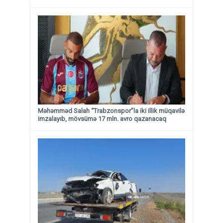
Məhəmməd Salah “Trabzonspor”la iki illik müqavilə
imzalayıb, mövsümə 17 mln. avro qazanacaq