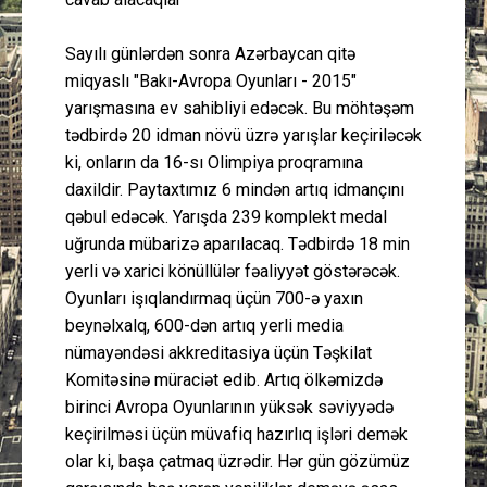
Sayılı günlərdən sonra Azərbaycan qitə
miqyaslı "Bakı-Avropa Oyunları - 2015"
yarışmasına ev sahibliyi edəcək. Bu möhtəşəm
tədbirdə 20 idman növü üzrə yarışlar keçiriləcək
ki, onların da 16-sı Olimpiya proqramına
daxildir. Paytaxtımız 6 mindən artıq idmançını
qəbul edəcək. Yarışda 239 komplekt medal
uğrunda mübarizə aparılacaq. Tədbirdə 18 min
yerli və xarici könüllülər fəaliyyət göstərəcək.
Oyunları işıqlandırmaq üçün 700-ə yaxın
beynəlxalq, 600-dən artıq yerli media
nümayəndəsi akkreditasiya üçün Təşkilat
Komitəsinə müraciət edib. Artıq ölkəmizdə
birinci Avropa Oyunlarının yüksək səviyyədə
keçirilməsi üçün müvafiq hazırlıq işləri demək
olar ki, başa çatmaq üzrədir. Hər gün gözümüz