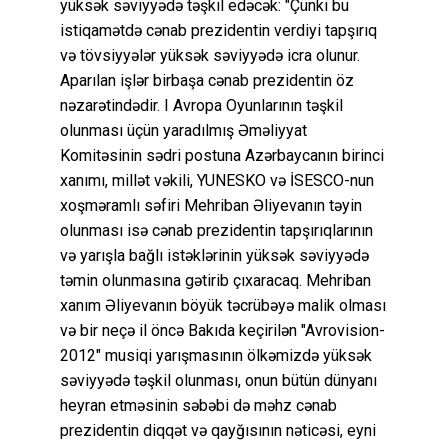
yüksək səviyyədə təşkil edəcək: "Çünki bu
istiqamətdə cənab prezidentin verdiyi tapşırıq
və tövsiyyələr yüksək səviyyədə icra olunur.
Aparılan işlər birbaşa cənab prezidentin öz
nəzarətindədir. I Avropa Oyunlarının təşkil
olunması üçün yaradılmış Əməliyyat
Komitəsinin sədri postuna Azərbaycanın birinci
xanımı, millət vəkili, YUNESKO və İSESCO-nun
xoşməramlı səfiri Mehriban Əliyevanın təyin
olunması isə cənab prezidentin tapşırıqlarının
və yarışla bağlı istəklərinin yüksək səviyyədə
təmin olunmasına gətirib çıxaracaq. Mehriban
xanım Əliyevanın böyük təcrübəyə malik olması
və bir neçə il öncə Bakıda keçirilən "Avrovision-
2012" musiqi yarışmasının ölkəmizdə yüksək
səviyyədə təşkil olunması, onun bütün dünyanı
heyran etməsinin səbəbi də məhz cənab
prezidentin diqqət və qayğısının nəticəsi, eyni