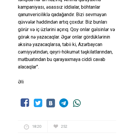
kampaniyası, əsassız iddialar, böhtanlar
qanunvericiliklə qadağandır. Bizi sevməyən
qüvvələr həddindən artıq çoxdur. Biz bunları
görür və iç üzlərini açırıq. Qoy onlar gəlsinlər və
görək nə yazacaqlar. Əgər onlar gördüklərinin
əksinə yazacaqlarsa, təbii ki, Azərbaycan
cəmiyyətindən, qeyri-hökumət təşkilatlarından,
mətbuatından bu qarayaxmaya ciddi cavab
alacaqlar".
Əli
18:20
252