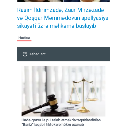
Rasim İldırımzadə, Zaur Mirzəzadə
və Qoşqar Məmmədovun apellyasiya
şikayəti üzrə məhkəmə başlayıb
Hadisə
Xəbər lenti
Hədə-qorxu ilə pul tələb etməkdə təqsirləndirilən
"Bəniz" ləqəbli tiktokerə hökm oxunub