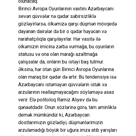
olunacaq.
Birinci Avropa Oyunlarının vaxtını Azərbaycanı
sevən qüvvələr nə qədər səbirsizliklə
gözləyirlərsə, ölkəmizə qarşı düşmən mövqedə
dayanan dairələr də bir o qədər həyəcan və
narahatçılıqla qarşılayırlar. Hər vasitə ilə
ölkəmizin imicinə zərbə vurmağa, bu oyunların
statusu və ona olan marağı azaltmağa
çalışsalar da, onların bu istəyi baş tutmur.
Əksinə, hər ötən gün Birinci Avropa Oyunlarına
olan maraq bir qədər də artır. Bu tendensiya isə
Azərbaycanı istəməyən qüvvələrin istək və
arzularının reallaşmayacağını söyləməyə əsas
verir. Elə politoloq Ramiz Alıyev də bu
qənaətdədir. Onun sözlərinə görə, tam əminliklə
demək mümkündür ki, Azərbaycan
dostlarımızın gözlədiyi, düşmənlərimizin
arzulamadığı böyük bir uğura imza atıb yarışları