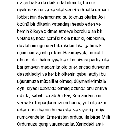
özləri bəlkə də dərk edə bilmir ki, bu cür
riyakarcasına və xəcalət verici xidmətlə erməni
lobbisinin dəyirmanına su tökmüş olurlar. Axı
özünü bir ölkənin vətəndaşı hesab edən və
həmin ölkəyə xidmət etməyə borclu olan bir
vətandaş necə şərəfsiz ola bilər ki, ölkəsinin,
dövlətinin uğuruna bilərəkdən ləkə gətirmək
üçün canfəşanlıq etsin. Hakimiyyətə müxalif
olmaq olar, hakimiyyətdə olan siyasi partiya ilə
barışmayan məqamlar ola bilər, ancaq dünyanın
dəstəklədiyi və hər bir ölkənin qəbul etdiyi bu
uğurumuza müxalifət olmaq, düşmənlərimizlə
eyni siyasi cəbhədə olmaq özündə onu ehtiva
edir ki, sabah cənab Ali Baş Komandan əmr
versə ki, torpaqlarımızı müharibə yolu ilə azad
edək onda həmin bu şəxslər və siyasi partiya
nümayəndələri Ermənistan ordusu ilə birgə Milli
Ordumuza qarşı vuruşacaqlar. Xaricdəki anti-