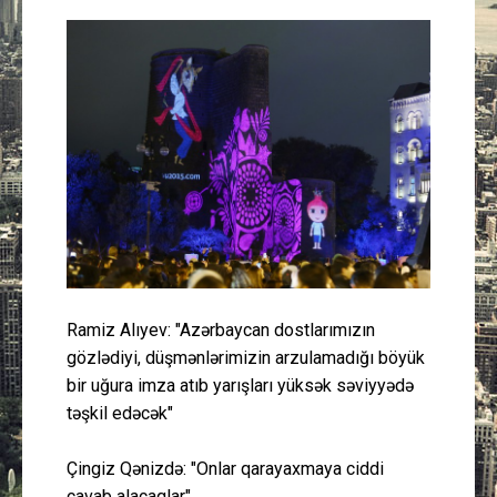
Güney Azərbaycan
Mədəniyyət
Müsahibə
İdman
Layihə
Gündəm
Ramiz Alıyev: "Azərbaycan dostlarımızın
gözlədiyi, düşmənlərimizin arzulamadığı böyük
Cəmiyyət
bir uğura imza atıb yarışları yüksək səviyyədə
təşkil edəcək"
Peşə etikası
Çingiz Qənizdə: "Onlar qarayaxmaya ciddi
Əlaqə
cavab alacaqlar"