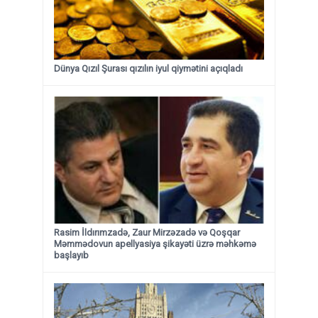
Dünya Qızıl Şurası qızılın iyul qiymətini açıqladı
Rasim İldırımzadə, Zaur Mirzəzadə və Qoşqar
Məmmədovun apellyasiya şikayəti üzrə məhkəmə
başlayıb