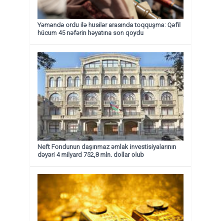
Yəməndə ordu ilə husilər arasında toqquşma: Qəfil
hücum 45 nəfərin həyatına son qoydu
Neft Fondunun daşınmaz əmlak investisiyalarının
dəyəri 4 milyard 752,8 mln. dollar olub