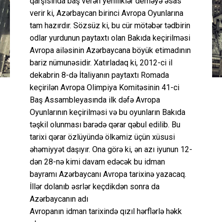
qarşısında baş verən yeniliklər deməyə əsas
verir ki, Azərbaycan birinci Avropa Oyunlarına
tam hazırdır. Sözsüz ki, bu cür mötəbər tədbirin
odlar yurdunun paytaxtı olan Bakıda keçirilməsi
Avropa ailəsinin Azərbaycana böyük etimadının
bariz nümunəsidir. Xatırladaq ki, 2012-ci il
dekabrin 8-də İtaliyanın paytaxtı Romada
keçirilən Avropa Olimpiya Komitəsinin 41-ci
Baş Assambleyasında ilk dəfə Avropa
Oyunlarının keçirilməsi və bu oyunların Bakıda
təşkil olunması barədə qərar qəbul edilib. Bu
tarixi qərar özlüyündə ölkəmiz üçün xüsusi
əhəmiyyət daşıyır. Ona görə ki, ən azı iyunun 12-
dən 28-nə kimi davam edəcək bu idman
bayramı Azərbaycanı Avropa tarixinə yazacaq.
İllər dolanıb əsrlər keçdikdən sonra da
Azərbaycanın adı
Avropanın idman tarixində qızıl hərflərlə həkk