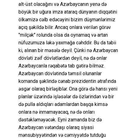
alt-üst olacağını və Azərbaycanın yenə də
böyük bir uğura imza ataraq dünyanın diqqətini
ölkəmizə cəlb edəcəyini bizim düşmənlərimiz
açıq şəkildə bilir. Ancaq onlara verilən görəv
"milçək" rolunda olsa da oynamaq və artan
nüfuzumuza ləkə yaxmağa cəhddir. Bu da təbii
ki, alınan bir məsələ deyil. Çünki nə Azərbaycan
dövləti zəif dövlətlərdən deyil, nə də onlar
Azərbaycanla rəqabətə tab gətirə bilməz.
Azərbaycan dövlətində təmsil olunanlar
komanda şəklində cənab prezidentin ətrafında
əsgər olaraq birləşiblər. Ona görə də hansı yeni
planlar üzərində işləsələr də özlərindən və bir
də pulla aldıqları adamlardan başqa kimsə
onlara nə inmamayacaq, nə də onları
dəstəkləməyəcək. Eyni zamanda biz də
Azərbaycan vətəndaşı olaraq siyasi
mənsubiyyətindən və cəmiyyətdə tutduğu