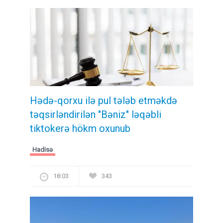
Hədə-qorxu ilə pul tələb etməkdə
təqsirləndirilən "Bəniz" ləqəbli
tiktokerə hökm oxunub
Hadisə
18:03
343