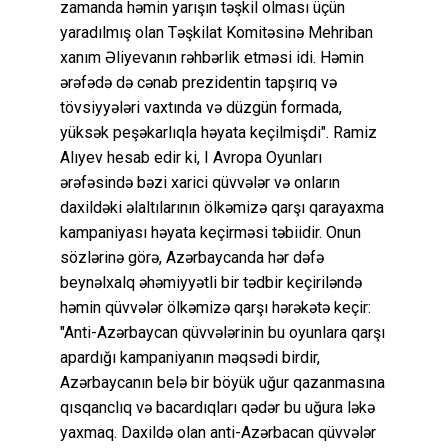
zamanda həmin yarışın təşkil olması üçün
yaradılmış olan Təşkilat Komitəsinə Mehriban
xanım Əliyevanın rəhbərlik etməsi idi. Həmin
ərəfədə də cənab prezidentin tapşırıq və
tövsiyyələri vaxtında və düzgün formada,
yüksək peşəkarlıqla həyata keçilmişdi". Ramiz
Alıyev hesab edir ki, I Avropa Oyunları
ərəfəsində bəzi xarici qüvvələr və onların
daxildəki əlaltılarının ölkəmizə qarşı qarayaxma
kampaniyası həyata keçirməsi təbiidir. Onun
sözlərinə görə, Azərbaycanda hər dəfə
beynəlxalq əhəmiyyətli bir tədbir keçiriləndə
həmin qüvvələr ölkəmizə qarşı hərəkətə keçir:
"Anti-Azərbaycan qüvvələrinin bu oyunlara qarşı
apardığı kampaniyanın məqsədi birdir,
Azərbaycanın belə bir böyük uğur qazanmasına
qısqanclıq və bacardıqları qədər bu uğura ləkə
yaxmaq. Daxildə olan anti-Azərbacan qüvvələr