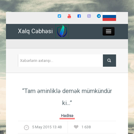
Xalq Cəbhəsi
Close
Siyasət
“Tam əminliklə demək mümkündür
İqtisadiyyat
ki...”
Dünya
Hadisə
Hadisə
5 May 2015 13:48
1 638