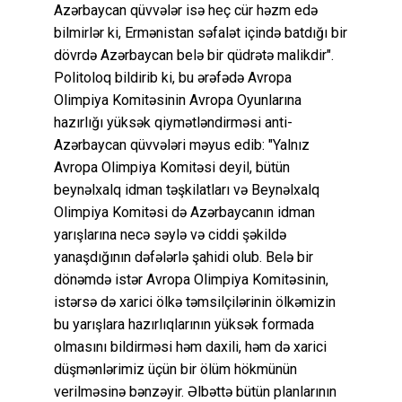
Azərbaycan qüvvələr isə heç cür həzm edə
bilmirlər ki, Ermənistan səfalət içində batdığı bir
dövrdə Azərbaycan belə bir qüdrətə malikdir".
Politoloq bildirib ki, bu ərəfədə Avropa
Olimpiya Komitəsinin Avropa Oyunlarına
hazırlığı yüksək qiymətləndirməsi anti-
Azərbaycan qüvvələri məyus edib: "Yalnız
Avropa Olimpiya Komitəsi deyil, bütün
beynəlxalq idman təşkilatları və Beynəlxalq
Olimpiya Komitəsi də Azərbaycanın idman
yarışlarına necə səylə və ciddi şəkildə
yanaşdığının dəfələrlə şahidi olub. Belə bir
dönəmdə istər Avropa Olimpiya Komitəsinin,
istərsə də xarici ölkə təmsilçilərinin ölkəmizin
bu yarışlara hazırlıqlarının yüksək formada
olmasını bildirməsi həm daxili, həm də xarici
düşmənlərimiz üçün bir ölüm hökmünün
verilməsinə bənzəyir. Əlbəttə bütün planlarının