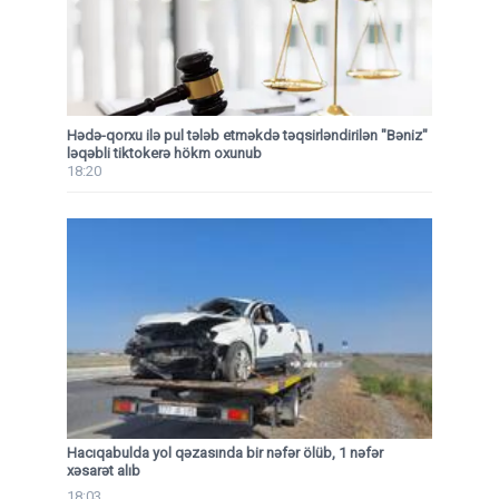
Hədə-qorxu ilə pul tələb etməkdə təqsirləndirilən "Bəniz"
ləqəbli tiktokerə hökm oxunub
18:20
Hacıqabulda yol qəzasında bir nəfər ölüb, 1 nəfər
xəsarət alıb
18:03