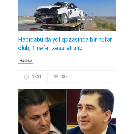
Hacıqabulda yol qəzasında bir nəfər
ölüb, 1 nəfər xəsarət alıb
Hadisə
17:31
427