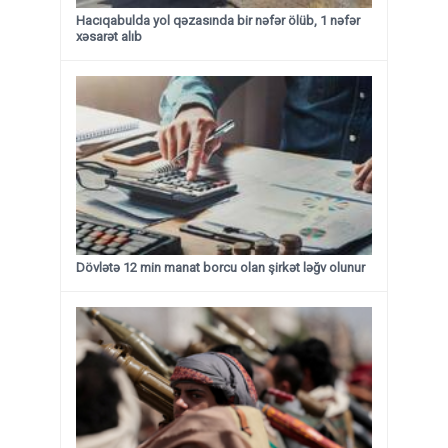
Hacıqabulda yol qəzasında bir nəfər ölüb, 1 nəfər
xəsarət alıb
Dövlətə 12 min manat borcu olan şirkət ləğv olunur