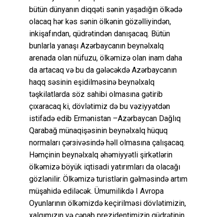
bütün dünyanın diqqəti sənin yaşadığın ölkədə
olacaq hər kəs sənin ölkənin gözəlliyindən,
inkişafından, qüdrətindən danışacaq. Bütün
bunlarla yanaşı Azərbaycanın beynəlxalq
arenada olan nüfuzu, ölkəmizə olan inam daha
da artacaq və bu da gələcəkdə Azərbaycanın
haqq səsinin eşidilməsinə beynəlxalq
təşkilatlarda söz sahibi olmasına gətirib
çıxaracaq ki, dövlətimiz də bu vəziyyətdən
istifadə edib Ermənistan –Azərbaycan Dağlıq
Qarabağ münaqişəsinin beynəlxalq hüquq
normaları çərзivəsində həll olmasına çalışacaq.
Həmçinin beynəlxalq əhəmiyyətli şirkətlərin
ölkəmizə böyük iqtisadi yatırımları da olacağı
gözlənilir. Ölkəmizə turistlərin gəlməsində artım
müşahidə ediləcək. Ümumilikdə I Avropa
Oyunlarının ölkəmizdə keçirilməsi dövlətimizin,
xalqımızın və cənab prezidentimizin qüdrətinin