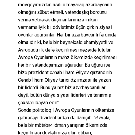
mövqeyimizdən asılı olmayaraq azərbaycanlı
olmağını sübut etməli, vətəndaşlıq borcunu
yerinə yetirərək düşmənlərimizə imkan
verməməliyik ki, dövlətimiz üçün çirkin siyasi
oyunlar aparsınlar. Hər bir azərbaycanlı fərqində
olmalıdır ki, belə bir beynəlxalq əhəmiyyətli və
Avropada ilk dəfə keçirilməsi nəzərdə tutulan
Avropa Oyunlarının məhz ölkəmizdə keçirilməsi
hər bir vətəndaşımızın uğurudur. Bu uğuru isə
bizə prezident cənab İlham Əliyev qazandırıb.
Cənab İlham Əliyev tarixi öz imzası ilə yazan
bir liderdi. Bunu yalnız biz azərbaycanılılar
deyil, bütün dünya siyasi liderləri və tanınmış
şəxsləri bəyan edir".
Sonda politoloq I Avropa Oyunlarının ölkəmizə
gətirəcəyi dividentlərdən də danışıb: "Əvvəla,
belə bir mötəbər idman yarışının ölkəmizdə
keçirilməsi dövlətimizə olan etibarı,