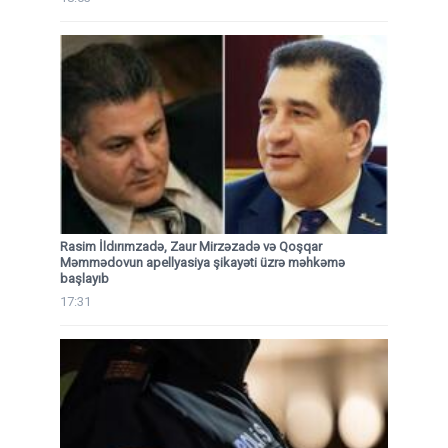
Rasim İldırımzadə, Zaur Mirzəzadə və Qoşqar
Məmmədovun apellyasiya şikayəti üzrə məhkəmə
başlayıb
17:31