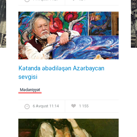
Kətanda əbədiləşən Azərbaycan
sevgisi
Mədəniyyət
6 Avqust 11:14
1 155