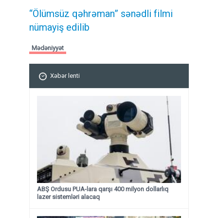
“Ölümsüz qəhrəman” sənədli filmi
nümayiş edilib
Mədəniyyət
Xəbər lenti
ABŞ Ordusu PUA-lara qarşı 400 milyon dollarlıq
lazer sistemləri alacaq