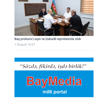
Baş prokuror Laçın və Qubadlı rayonlarında olub
7 Avqust 16:07