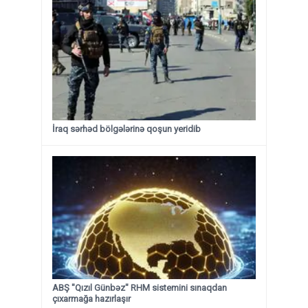
İraq sərhəd bölgələrinə qoşun yeridib
ABŞ "Qızıl Günbəz" RHM sistemini sınaqdan
çıxarmağa hazırlaşır