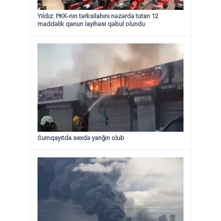
Yıldız: PKK-nın tərksilahını nəzərdə tutan 12
maddəlik qanun layihəsi qəbul olundu ​​​​​​​
Sumqayıtda sexdə yanğın olub