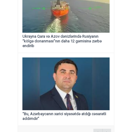
Ukrayna Qara və Azov dənizlərində Rusiyanın
“kölgə donanması”nın daha 12 gəmisinə zərbə
endirib
“Bu, Azərbaycanın xarici siyasətdə atdığı cəsarətli
addımdır”