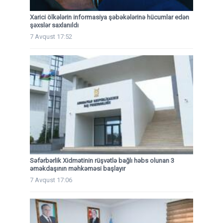
Xarici ölkələrin informasiya şəbəkələrinə hücumlar edən
şəxslər saxlanıldı
7 Avqust 17:52
Səfərbərlik Xidmətinin rüşvətlə bağlı həbs olunan 3
əməkdaşının məhkəməsi başlayır
7 Avqust 17:06