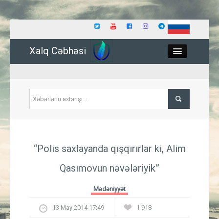
Xalq Cəbhəsi
Close
Siyasət
“Polis saxlayanda qışqırırlar ki, Alim
İqtisadiyyat
Qasımovun nəvələriyik”
Dünya
Mədəniyyət
Hadisə
13 May 2014 17:49
1 918