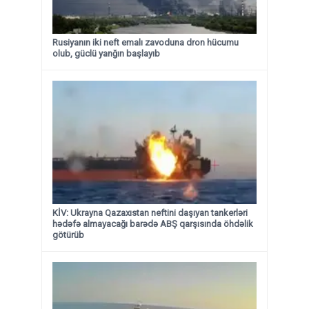
Rusiyanın iki neft emalı zavoduna dron hücumu
olub, güclü yanğın başlayıb
KİV: Ukrayna Qazaxıstan neftini daşıyan tankerləri
hədəfə almayacağı barədə ABŞ qarşısında öhdəlik
götürüb