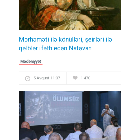
Mərhəməti ilə könülləri, şeirləri ilə
qəlbləri fəth edən Natəvan
Mədəniyyət
5 Avqust 11:07
1 470