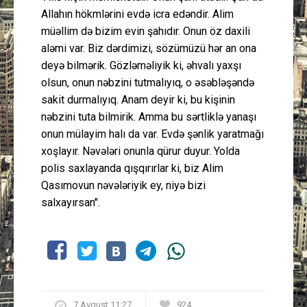
Allahın hökmlərini evdə icra edəndir. Alim
müəllim də bizim evin şahıdır. Onun öz daxili
aləmi var. Biz dərdimizi, sözümüzü hər an ona
deyə bilmərik. Gözləməliyik ki, əhvalı yaxşı
olsun, onun nəbzini tutmalıyıq, o əsəbləşəndə
sakit durmalıyıq. Anam deyir ki, bu kişinin
nəbzini tuta bilmirik. Amma bu sərtliklə yanaşı
onun mülayim halı da var. Evdə şənlik yaratmağı
xoşlayır. Nəvələri onunla qürur duyur. Yolda
polis saxlayanda qışqırırlar ki, biz Alim
Qasımovun nəvələriyik ey, niyə bizi
salxayırsan".
7 Avqust 11:27
924