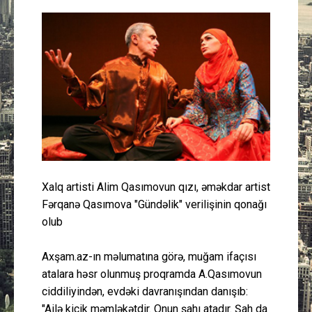
Güney Azərbaycan
Mədəniyyət
Müsahibə
İdman
Layihə
Xalq artisti Alim Qasımovun qızı, əməkdar artist
Gündəm
Fərqanə Qasımova "Gündəlik" verilişinin qonağı
olub
Cəmiyyət
Axşam.az-ın məlumatına görə, muğam ifaçısı
Peşə etikası
atalara həsr olunmuş proqramda A.Qasımovun
ciddiliyindən, evdəki davranışından danışıb:
Əlaqə
"Ailə kiçik məmləkətdir. Onun şahı atadır. Şah da