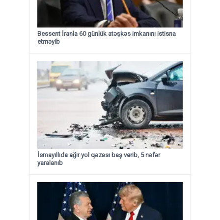
Bessent İranla 60 günlük atəşkəs imkanını istisna
etməyib
İsmayıllıda ağır yol qəzası baş verib, 5 nəfər
yaralanıb