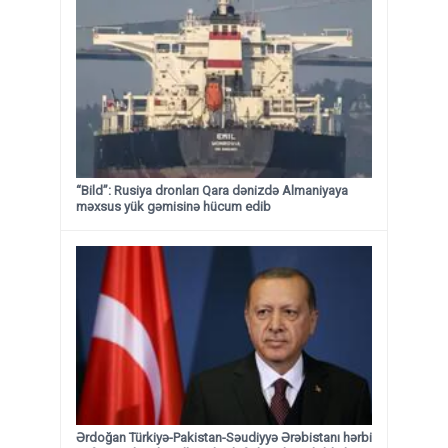
“Bild”: Rusiya dronları Qara dənizdə Almaniyaya
məxsus yük gəmisinə hücum edib
Ərdoğan Türkiyə-Pakistan-Səudiyyə Ərəbistanı hərbi