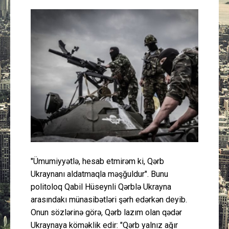
Güney Azərbaycan
Mədəniyyət
Müsahibə
İdman
Layihə
Gündəm
"Ümumiyyətlə, hesab etmirəm ki, Qərb
Cəmiyyət
Ukraynanı aldatmaqla məşğuldur". Bunu
politoloq Qabil Hüseynli Qərblə Ukrayna
Peşə etikası
arasındakı münasibətləri şərh edərkən deyib.
Onun sözlərinə görə, Qərb lazım olan qədər
Əlaqə
Ukraynaya köməklik edir: "Qərb yalnız ağır