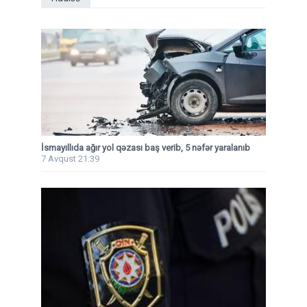
İsmayıllıda ağır yol qəzası baş verib, 5 nəfər yaralanıb
7 Avqust 21:39