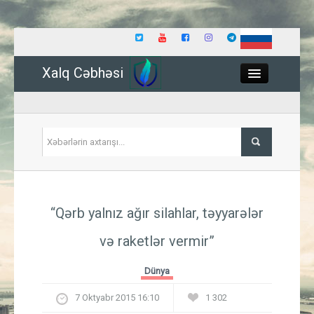
Xalq Cəbhəsi
Close
Siyasət
“Qərb yalnız ağır silahlar, təyyarələr
İqtisadiyyat
və raketlər vermir”
Dünya
Dünya
Hadisə
7 Oktyabr 2015 16:10
1 302