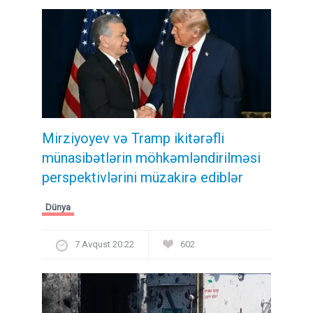
Mirziyoyev və Tramp ikitərəfli
münasibətlərin möhkəmləndirilməsi
perspektivlərini müzakirə ediblər
Dünya
7 Avqust 20:22
602