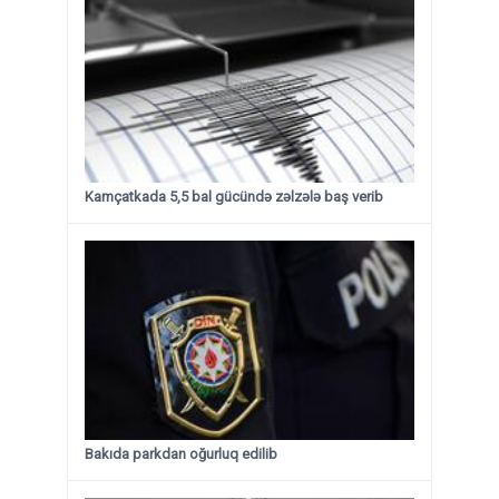
Kamçatkada 5,5 bal gücündə zəlzələ baş verib
Bakıda parkdan oğurluq edilib