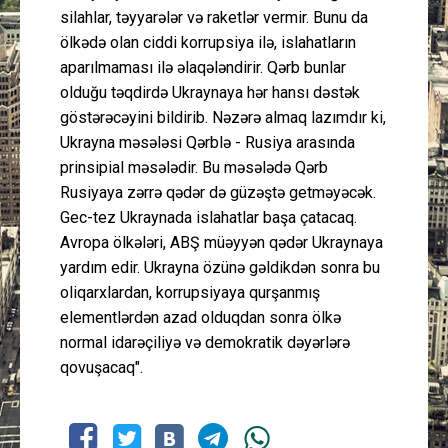
silahlar, təyyarələr və raketlər vermir. Bunu da
ölkədə olan ciddi korrupsiya ilə, islahatların
aparılmaması ilə əlaqələndirir. Qərb bunlar
olduğu təqdirdə Ukraynaya hər hansı dəstək
göstərəcəyini bildirib. Nəzərə almaq lazımdır ki,
Ukrayna məsələsi Qərblə - Rusiya arasında
prinsipial məsələdir. Bu məsələdə Qərb
Rusiyaya zərrə qədər də güzəştə getməyəcək.
Gec-tez Ukraynada islahatlar başa çatacaq.
Avropa ölkələri, ABŞ müəyyən qədər Ukraynaya
yardım edir. Ukrayna özünə gəldikdən sonra bu
oliqarxlardan, korrupsiyaya qurşanmış
elementlərdən azad olduqdan sonra ölkə
normal idarəçiliyə və demokratik dəyərlərə
qovuşacaq".