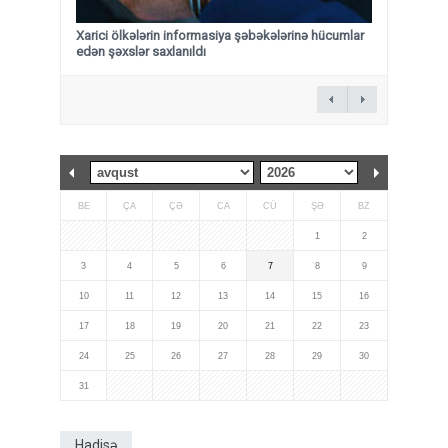
Xarici ölkələrin informasiya şəbəkələrinə hücumlar
edən şəxslər saxlanıldı
BE
ÇA
ÇƏ
CA
CÜ
ŞƏ
BZ
1
2
3
4
5
6
7
8
9
10
11
12
13
14
15
16
17
18
19
20
21
22
23
24
25
26
27
28
29
30
31
Hadisə