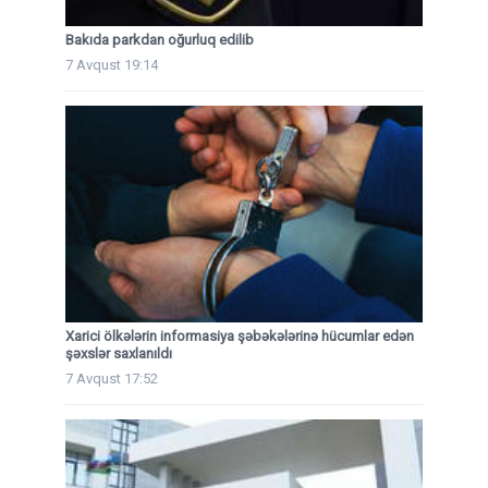
Bakıda parkdan oğurluq edilib
7 Avqust 19:14
Xarici ölkələrin informasiya şəbəkələrinə hücumlar edən
şəxslər saxlanıldı
7 Avqust 17:52