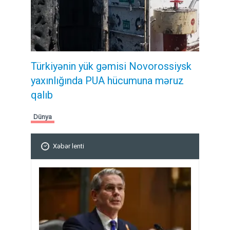
Türkiyənin yük gəmisi Novorossiysk
yaxınlığında PUA hücumuna məruz
qalıb
Dünya
Xəbər lenti