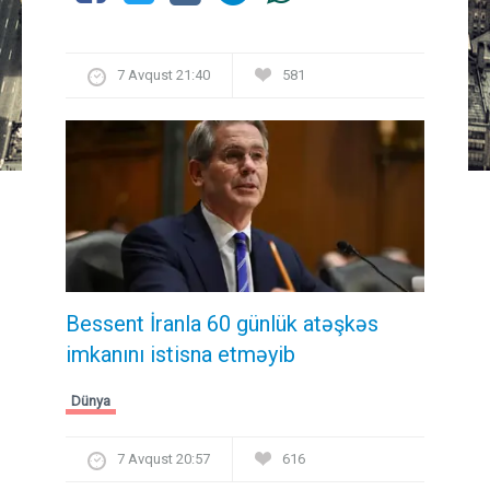
7 Avqust 21:40
581
Bessent İranla 60 günlük atəşkəs
imkanını istisna etməyib
Dünya
7 Avqust 20:57
616