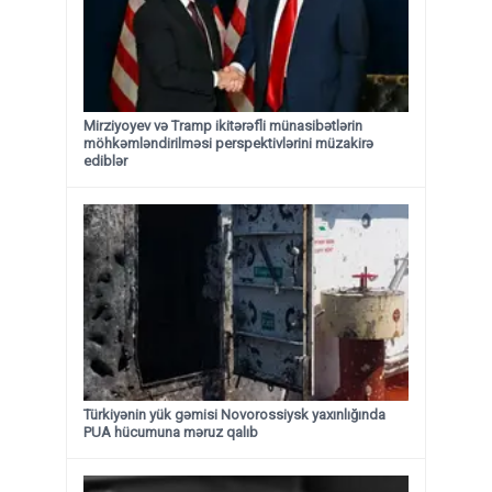
Mirziyoyev və Tramp ikitərəfli münasibətlərin
möhkəmləndirilməsi perspektivlərini müzakirə
ediblər
Türkiyənin yük gəmisi Novorossiysk yaxınlığında
PUA hücumuna məruz qalıb