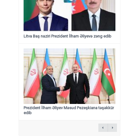
Litva Baş naziri Prezident İlham Əliyevə zəng edib
Prezident İlham Əliyev Məsud Pezeşkiana təşəkkür
edib