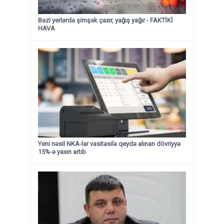
Bəzi yerlərdə şimşək çaxır, yağış yağır - FAKTİKİ
HAVA
Yeni nəsil NKA-lar vasitəsilə qeydə alınan dövriyyə
15%-ə yaxın artıb