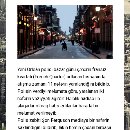
Güney Azərbaycan
Mədəniyyət
Müsahibə
İdman
Layihə
Yeni Orlean polisi bazar günü şəhərin fransız
kvartalı (French Quarter) adlanan hissəsində
Gündəm
atışma zamanı 11 nəfərin yaralandığını bildirib.
Polisin verdiyi məlumata görə, yaralanan iki
Cəmiyyət
nəfərin vəziyyəti ağırdır. Hələlik hadisə ilə
əlaqədar olaraq həbs edilənlər barədə bir
Peşə etikası
məlumat verilməyib.
Polis zabiti Şon Ferquson mediaya bir nəfərin
Əlaqə
saxlandığını bildirib, lakin həmin şəxsin birbaşa