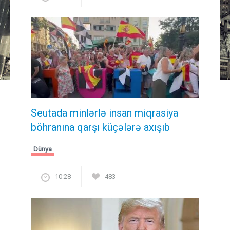
Seutada minlərlə insan miqrasiya
böhranına qarşı küçələrə axışıb
Dünya
10:28
483