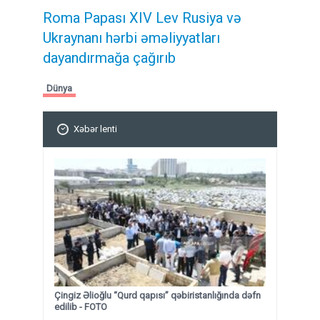
Roma Papası XIV Lev Rusiya və
Ukraynanı hərbi əməliyyatları
dayandırmağa çağırıb
Dünya
Xəbər lenti
Çingiz Əlioğlu “Qurd qapısı” qəbiristanlığında dəfn
edilib
- FOTO