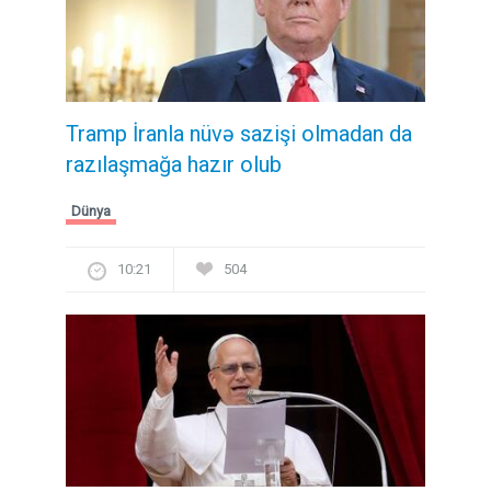
Tramp İranla nüvə sazişi olmadan da
razılaşmağa hazır olub
Dünya
10:21
504