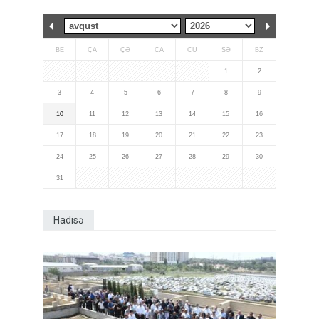
BE
ÇA
ÇƏ
CA
CÜ
ŞƏ
BZ
1
2
3
4
5
6
7
8
9
10
11
12
13
14
15
16
17
18
19
20
21
22
23
24
25
26
27
28
29
30
31
Hadisə