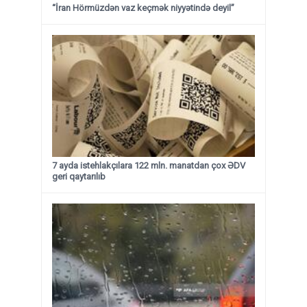
“İran Hörmüzdən vaz keçmək niyyətində deyil”
7 ayda istehlakçılara 122 mln. manatdan çox ƏDV
geri qaytarılıb