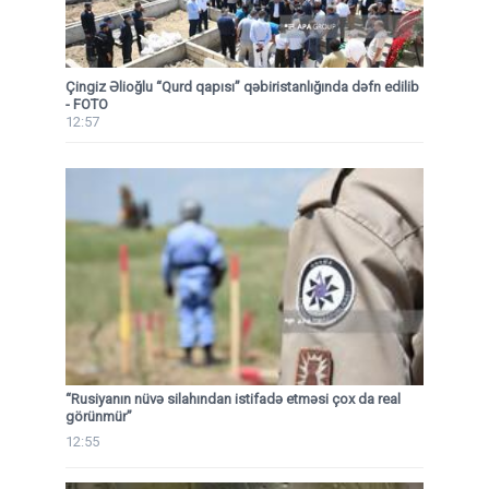
Çingiz Əlioğlu “Qurd qapısı” qəbiristanlığında dəfn edilib
- FOTO
12:57
“Rusiyanın nüvə silahından istifadə etməsi çox da real
görünmür”
12:55