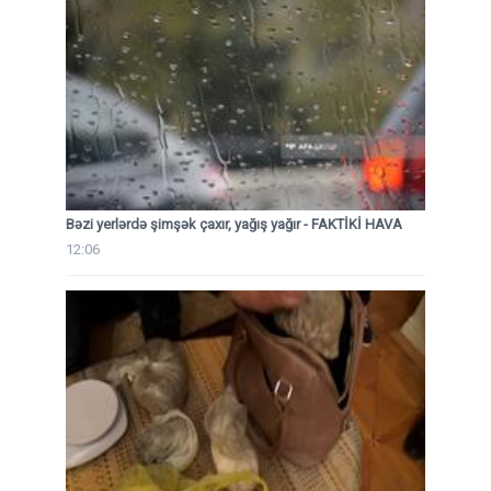
Bəzi yerlərdə şimşək çaxır, yağış yağır - FAKTİKİ HAVA
12:06