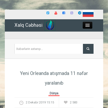
Xalq Cəbhəsi
Close
Siyasət
Yeni Orleanda atışmada 11 nəfər
İqtisadiyyat
yaralanıb
Dünya
Dünya
Hadisə
2 Dekabr 2019 15:15
2 583