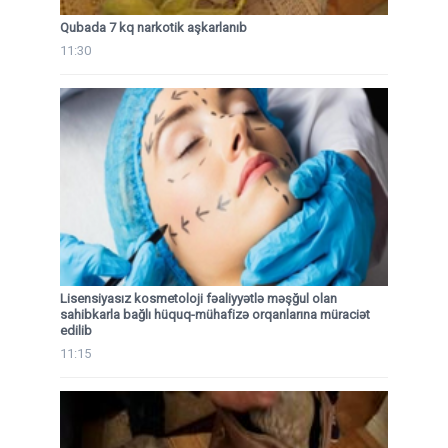
Qubada 7 kq narkotik aşkarlanıb
11:30
Lisensiyasız kosmetoloji fəaliyyətlə məşğul olan
sahibkarla bağlı hüquq-mühafizə orqanlarına müraciət
edilib
11:15