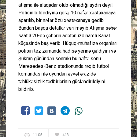
atışma ilə əlaqədar olub-olmadığı aydın deyil.
Polisin bildirdiyinə görə, 10 nəfər xəstəxanaya
aparılıb, bir nəfər özü xəstəxanaya gedib.
Bundan başqa detallar verilməyib Atışma səhər
saat 3:20-də şəhərin adətən izdihamlı Kanal
küçəsində baş verib. Hüquq-mühafizə orqanları
polisin tez zamanda hadisə yerinə gəldiyini və
Şükran günündən sonrakı bu həftə sonu
Meresedes-Benz stadionunda rəqib futbol
komandası ilə oyundan əvvəl ərazidə
təhlükəsizlik tədbirlərinin gücləndirildiyini
bildirib.
11:05
413