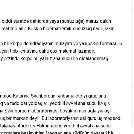
da ciddi surətdə dehidrasiyaya (susuzluğa) məruz qalan
umat toplanır. Kəskin hipernatremik susuzluq nadir, lakin
ə bir körpə dehidrasiyanın mülayim və ya kəskin forması ilə
 üçün tibb icmasına daha çox məlumat lazımdır.
y ərzində körpələri yalnız ana südü ilə qidalandırmağı
noloq Katarina Svanborqun rəhbərlik etdiyi qrup ana
 və tədqiqat yoldaşları yeddi il əvvəl ana südü ilə şiş
arina Svanborqun laboratoriyası böyük olmamaqla yanaşı
uş bir mərkəz deyil. Bu laboratoriyanın əsl quruluş məqsədi
və tələbəsi Anderss Hakanssons yeddi il əvvəl ana südü,
aşdırmalara başlayıblar. Məqsəd ana südünün dəhşətli bir