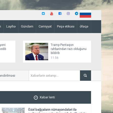
n
Layihə
Gündəm
Cəmiyyət
Peşə etikası
Əlaqə
yeni
Tramp Pentaqon
 edib
rəhbərindən razı olduğunu
bildirib
11:56
məsi istiqamətində addımlar atır”
Səfərbərlik Xidmətinin rüşvə
Xəbər lenti
Özəl bağçaların nümayəndələri ilə