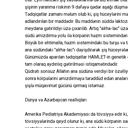
şişinin yaranma riskinin 9 dəfəyə qədər aşağı düşmə
Tədqiqatlar zamanı məlum olub ki, şiş hüceylərini mə
adlandırılan bir maddədir. Bu maddənin süddə laktoza
meydana gətirildiyi üzə çıxarılıb. Artıq "alrha-lac" üzə
südü əmizdirmə yolu ilə körpənin həzm sistemindən k
Böyük bir ehtimalla, həzm sistemindəki bu turşu və 
ana südündəki "alrha-lac"ı dəyişdirərək şiş hüceyrələ
Günümüzdə aparılan tədqiqatlar HAMLET-in genetik ola
tam olaraq aydınlıq gətirilməsi istiqamətindədir.
Qüdrəti sonsuz Allahın ana südünə verdiyi bir özəlliy
sonra körpələrini əmizdirməyə tərəddüd edən anaları f
şişlə müqavimət gücünü qırmaq istəməz.
Dünya və Azərbaycan reallıqları
Amerika Pediatriya Akademiyası da tövsiyyə edir ki, 
tövsiyyələrində qeyd olunur ki, ana südü körpənin sağl