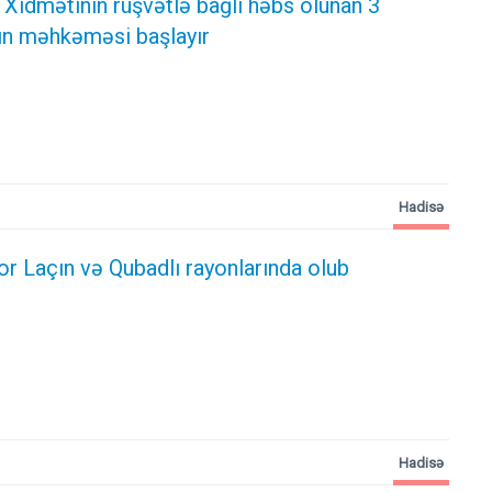
 Xidmətinin rüşvətlə bağlı həbs olunan 3
n məhkəməsi başlayır
Hadisə
r Laçın və Qubadlı rayonlarında olub
Hadisə