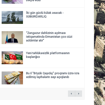
bərpa edib
İki gün güclü külək əsəcək -
XƏBƏRDARLIQ
“Zəngəzur dəhlizinin açılması
istiqamətində Ermənistan çox cüzi
addımlar atır”
Yeni təhlükəsizlik platformasının
başlanğıcı
Bu il "Böyük Qayıdış" proqramı üzrə icra
edilmiş layihələrin sayı açıqlanıb