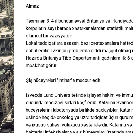
Almaz
Təxminən 3-4 il bundan əvvəl Britaniya və İrlandiya
körpələrin sayı barədə xəstəxanalardan statistik məl
ölümcül bir vəziyyətdir.
Lokal tədqiqatlara əsasən, bəzi xəstəxanalara həftəd
qəbul edilir. Lakin bu problemlə ciddi məşğul olmaq
Hazırda Britaniya Tibb Departamenti qadınlara ilk 6 a
məsləhət görür.
Şiş hüceyrələri "intihar"a məcbur edir
İsveçdə Lund Universitetində işləyən həkim və immu
südündə möcizəvi sirləri kəşf edib. Katarina Svanborq
hüceyrələrini labatoriyada birlikdə saxlayıblar. Kat
əslində heç də onkologiya üzrə tədqiqat üçün qurulm
və ixtisas sahəsi yoluxucu xəstəliklərdir. Katarina 
bakterial infeksiyalar və şiş hüceyrələri üzərində ar