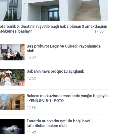
əfərbərlik Xidmətinin rüşvətlə bağlı həbs olunan 3 əməkdaşının
əhkəməsi başlayır
17:06
Baş prokuror Laçın və Qubadlı rayonlarında
olub
16:07
Sabahın hava proqnozu açıqlanıb
12:50
Bakının mərkəzində restoranda yanğın başlayıb
- YENİLƏNİB-1 - FOTO
12:33
Tərtərdə ər-arvadın qətli ilə bağlı bəzi
təfərrüatlar məlum olub
11:47