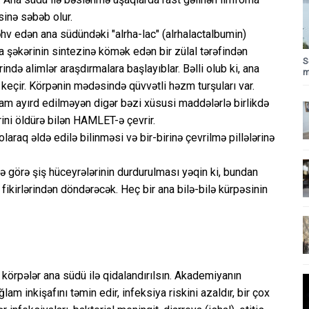
sinə səbəb olur.
hv edən ana südündəki "alrha-lac" (alrhalactalbumin)
 şəkərinin sintezinə kömək edən bir zülal tərəfindən
S
rində alimlər araşdırmalara başlayıblar. Bəlli olub ki, ana
m
eçir. Körpənin mədəsində qüvvətli həzm turşuları var.
tam ayırd edilməyən digər bəzi xüsusi maddələrlə birlikdə
rini öldürə bilən HAMLET-ə çevrir.
raq əldə edilə bilinməsi və bir-birinə çevrilmə pillələrinə
ə görə şiş hüceyrələrinin durdurulması yəqin ki, bundan
ikirlərindən döndərəcək. Heç bir ana bilə-bilə kürpəsinin
körpələr ana südü ilə qidalandırılsın. Akademiyanın
am inkişafını təmin edir, infeksiya riskini azaldır, bir çox