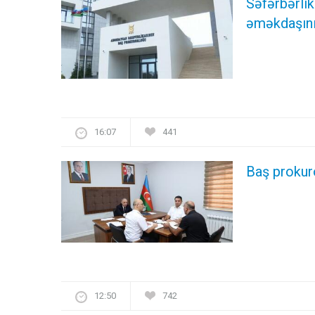
Səfərbərlik
əməkdaşını
16:07
441
Baş prokuro
12:50
742