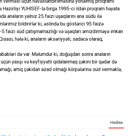
n verməsi üçün həvəsləndirilməsinə yönəlmiş proqramı
 Hazirliyi YUHİSEF-lə birgə 1995-ci ildən proqram həyata
da anaların yalnız 25 faizi uşaqlarını ana südü ilə
lərimiz bildirirlər ki, əslində bu göstərici 95 faizə
 3-5 faizi süd çatışmamazlığı və uşaqları əmizdirməyə imkan
ısası, hələ ki, anaların əksəriyyəti, sadəcə olaraq,
bəbləri də var. Məlumdur ki, doğuşdan sonra anaların
üçün yaxşı və keyfiyyətli qidalanmaq çəkini bir qədər də
xlamağı, artıq çəkidən azad olmağı körpələrinə süd verməklə,
Hadisə