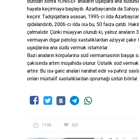
Bundan sonra YUNİSEF anaların uşaqlara ana südünü
həyata keçirməyə başlayıb. Azərbaycanda da Səhiyyə
keçirir. Tədqiqatlara əsasən, 1995-ci ildə Azərbaycan
qidalandırıb, 2006-cı ildə isə bu, 50 faizə çatıb. Həkim
çatmalıdır. Çünki müəyyən olunub ki, yalnız anaların
verməyən digər patoloji xəstəliklərdən əziyyət çəkir. Q
uşaqlarına ana südü vermək istəmirlər.
Bəzi anaların körpələrinə süd verməməsinin başqa sə
çəkisində artım müşahidə olunur. Üstəlik süd vermək 
artırır. Bu isə gənc anaları narahat edir və pəhriz sa
onları müxtəlif xəstəliklərdən qorumağı üstün bilirlər.
17:06
322