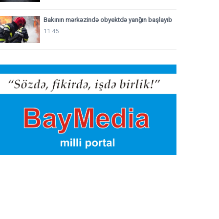
Bakının mərkəzində obyektdə yanğın başlayıb
11:45