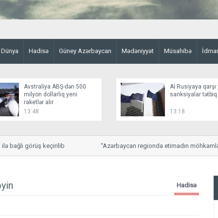
Dünya
Hadisə
Güney Azərbaycan
Mədəniyyət
Müsahibə
İdma
Avstraliya ABŞ-dən 500
Aİ Rusiyaya qarşı 
milyon dollarlıq yeni
sanksiyalar tətbiq
raketlər alır
13:48
13:18
ğlı görüş keçirilib
“Azərbaycan regionda etimadın möhkəmləndiril
yin
Hadisə