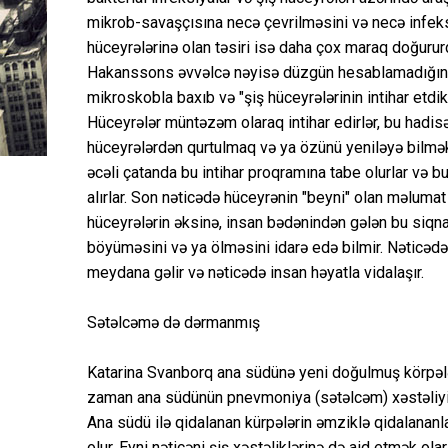
mikrob-savaşçısına necə çevrilməsini və necə infeks
hüceyrələrinə olan təsiri isə daha çox maraq doğuru
Hakanssons əvvəlcə nəyisə düzgün hesablamadığını
mikroskobla baxıb və "şiş hüceyrələrinin intihar etdiklə
Hüceyrələr müntəzəm olaraq intihar edirlər, bu hadis
hüceyrələrdən qurtulmaq və ya özünü yeniləyə bilmək
əcəli çatanda bu intihar proqramına tabe olurlar və b
alırlar. Son nəticədə hüceyrənin "beyni" olan məlumat
hüceyrələrin əksinə, insan bədənindən gələn bu siqna
böyüməsini və ya ölməsini idarə edə bilmir. Nəticədə 
meydana gəlir və nəticədə insan həyatla vidalaşır.
Sətəlcəmə də dərmanmış
Katarina Svanborq ana südünə yeni doğulmuş körpələrd
zaman ana südünün pnevmoniya (sətəlcəm) xəstəliyin
Ana südü ilə qidalanan kürpələrin əmziklə qidalananl
olur. Eyni nəticəni şiş xəstəliklərinə də aid etmək o