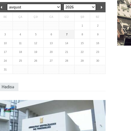
BE
ÇA
ÇƏ
CA
CÜ
ŞƏ
BZ
1
2
3
4
5
6
7
8
9
10
11
12
13
14
15
16
17
18
19
20
21
22
23
24
25
26
27
28
29
30
31
Hadisə