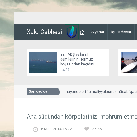
Xalq Cəbhəsi
Siyasət
İqtisadiyyat
İran ABŞ və İsrail
gəmilərinin Hörmüz
boğazından keçidini
bağlayır
14:37
Özəl bağçaların nümayəndələri ilə maliyyələşmə müsabiqəsi ilə ba
Son dəqiqə
Ana südündən körpələrinizi məhrum etmə
6 Mart 2014 16:22
2 926