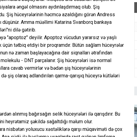
iyalara əngəl olmasını aydınlaşdırmaq olub. Şiş
rdu. Şiş hüceyrələrinin həcmcə azaldığını görən Andress
 düşünür. Amma müəllimi Katarina Svanborq bankaya
ri"ni dilə gətirib.
əyə "apoptoz" deyilir. Apoptoz vücudun yararsız və yaşlı
 üçün tətbiq etdiyi bir proqramdır. Bütün sağlam hüceyrələr
unun nə zaman başlayacağına dair siqnalları ətrafından
 molekulu - DNT parçalanır. Şiş hüceyrələri isə normal
llara cavab vermirlər və bədən şiş hüceyrələrinin
də şiş olaraq adlandırılan qarma-qarışıq hüceyrə kütlələri
ən alınmış bağırsağın selik hüceyrələri ilə qarışdırır. Bu
i heyrətamiz şəkildə sağaltdığı məlum olur.
ara nisbətən yoluxucu xəstəliklərə qarşı müqaviməti də çox
lar. Ana südü ilə bəslənmə uşaqlarda rast gəlinən limfoma