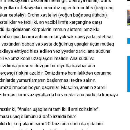
infeksiyaları, bakterial meningit, diarreya (ishal), otitis
k yolları infeksiyaları, necrotizing enterocolitis (bağırsaq
əkər xəstəliyi, Crohn xəstəliyi (yoğun bağırsaq iltihabı),
əstəliklər və təbii ki, ən vacibi limfa xərçənginə qarşı
üdü ilə qidalanan körpələrin immun sistemi əmziklə
dafiə üçün lazımi anticisimlər yüksək səviyyədə istehsal
, vaxtından qabaq və xəstə doğulmuş uşaqlar üçün mütləq
xiləyə ehtiyac hiss edilən vəziyyətlər xaric, ana südünə
li və əmzikdən uzaqlaşdırılmalıdır. Ana südü və
Əmizdirmə prosesi düzgün bir diyetlə bərabər ana
 xərçəngi riskini azaldır. Əmizdirmə hamiləlikdən qorunma
adınlarda yumurtlamanın başlanması təxirə salınır.
mizdirmədən boyun qaçırırlar. Məsələn, ananın zərərli
zdirməsi kimi vəziyyətlərdə bu viruslar ana südü ilə körpəyə
ır ki, "Analar, uşaqlarını tam iki il əmizdirsinlər".
nması uşaq ölümünü 3 dəfə azalda bilər.
lub ki, körpələrin cəmi 20 faizi ana südü ilə qidalanır.