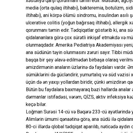
xəstəliyə qarşı qorunmanı təmin edir. Məsələn, ağciyər 
media (orta qulaq iltihabı), bakteremia, botulizm, sidi
iltihabı), ani körpə ölümü sindromu, insulindən asılı ş
ulcerative colitis (yoğun bağırsaq iltihabı), allergik x
qorunmanı təmin edir. Tədqiqatlar göstərib ki, ana s
qidalananlara görə çox sürətli inkişaf etməkdə və mü
olunmaqdadır. Amerika Pediatriya Akademiyası yeni
ana südünün təyin olunmasını zəruri sayır. Tibbi müda
başqa bir şey əlavə edilmədən birbaşa olaraq verilmə
əmizdirmənin anaların üzlərinə də faydaları vardır. 
sümüklərini də gücləndirir, yumurtalıq və süd vəzisi
üçün də ən yaxşı yollardan biridir, çünki əmizdirən q
Bütün bu faydalara baxmayaraq bəzi hallarda analar ə
dərmanlar istifadəsi, vərəm, QİZS, aktiv infeksiya kə
keçə bilər.
Loğman Surəsi 14-cü və Bəqərə 233-cü ayətlərində yazıl
Alimlərin ümumi qənaətinə görə, ana südü ilə qidala
80-ci illərdə qlobal tədqiqat aparılıb, nəticədə aydın o