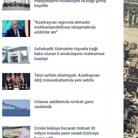
maliyyələşmə müsabiqəsi ilə bağlı görüş
keçirilib
“Azərbaycan regionda etimadın
möhkəmləndirilməsi istiqamətində
addımlar atır”
Səfərbərlik Xidmətinin rüşvətlə bağlı
həbs olunan 3 əməkdaşının məhkəməsi
başlayır
Tarixi səfərin əhəmiyyəti: Azərbaycan-
ABŞ münasibətlərində yeni səhifə
Odessa sahillərində növbəti gəmi
zədələnib
Dövlət Maliyyə Nəzarəti Xidməti 92
milyon manata yaxın vəsaiti büdcəyə