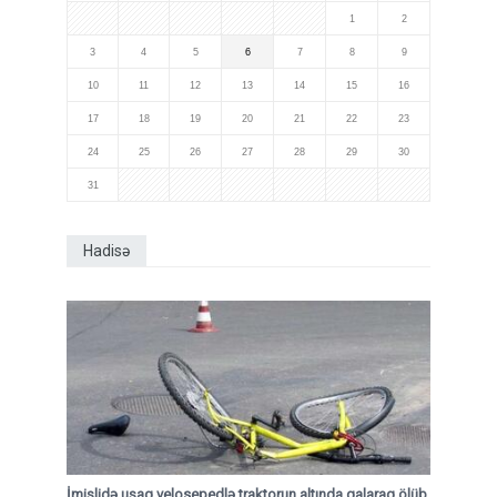
1
2
3
4
5
6
7
8
9
10
11
12
13
14
15
16
17
18
19
20
21
22
23
24
25
26
27
28
29
30
31
Hadisə
İmişlidə uşaq velosepedlə traktorun altında qalaraq ölüb