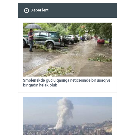
Xəbər lenti
Smolenskdə güclü qasırğa nəticəsində bir uşaq və
bir qadın həlak olub