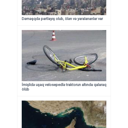
Dəməşqdə partlayış olub, ölən və yaralananlar var
İmişlidə uşaq velosepedlə traktorun altında qalaraq
ölüb