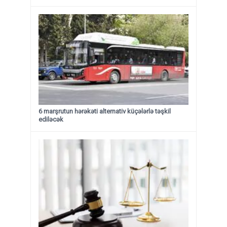
6 marşrutun hərəkəti alternativ küçələrlə təşkil
ediləcək