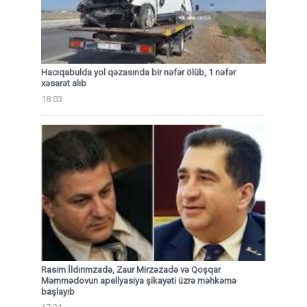
Hacıqabulda yol qəzasında bir nəfər ölüb, 1 nəfər
xəsarət alıb
18:03
Rasim İldırımzadə, Zaur Mirzəzadə və Qoşqar
Məmmədovun apellyasiya şikayəti üzrə məhkəmə
başlayıb