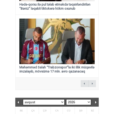
Hədə-qorxu ilə pul tələb etməkdə təqsirləndirilən
"Bəniz" ləqəbli tiktokerə hökm oxunub
Məhəmməd Salah “Trabzonspor”la iki illik müqavilə
imzalayıb, mövsümə 17 mln. avro qazanacaq
BE
ÇA
ÇƏ
CA
CÜ
ŞƏ
BZ