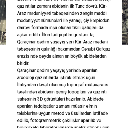
qazıntılar zamanı abidənin İlk Tunc dövrü, Kür-
Araz mədəniyyəti təbəqəsindən zəngin maddi
mədəniyyət nümunələri ilə yanaşı, çiy kərpicdən
dairəvi formada inşa olunan tikili qalıqları da
aşkar edilib. İlkin tədqiqatlar göstərir ki,
Qaraçinar qədim yaşayış yeri Kür-Araz mədəni
təbəqəsinin qalınlığı baxımından Cənubi Qafqaz
ərazisində qeydə alınan ən böyük abidələrdən
biridir.
Qaraçinar qədim yaşayış yerində aparılan
arxeoloji qazıntılarda iştirak etmək üçün
İtaliyadan dəvət olunmuş topoqraf mütəxəssis
tərəfindən abidənin geniş topoplanı və qazıntı
sahəsinin 3D görüntüləri hazırlanıb. Abidədə
aparılan tədqiqatlar zamanı müasir elmin
tələblərinə uyğun metod və üsullardan istifadə
edilib, fotoqrammetrik çəkilişlər aparılıb və
beynəlxalq laboratoriyalarda analiz etmək üçün