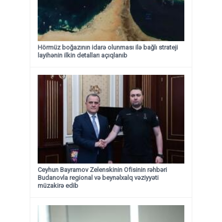
Hörmüz boğazının idarə olunması ilə bağlı strateji
layihənin ilkin detalları açıqlanıb
Ceyhun Bayramov Zelenskinin Ofisinin rəhbəri
Budanovla regional və beynəlxalq vəziyyəti
müzakirə edib