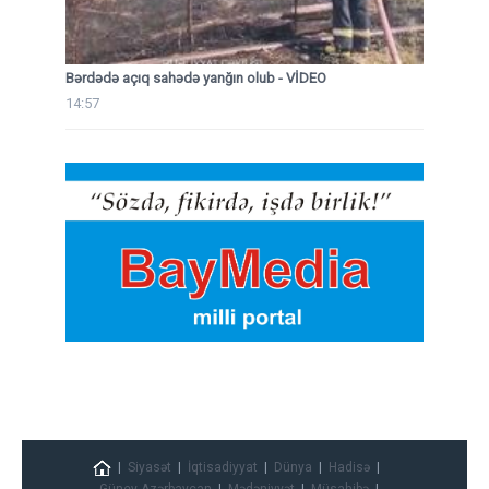
Bərdədə açıq sahədə yanğın olub - VİDEO
14:57
Siyasət
İqtisadiyyat
Dünya
Hadisə