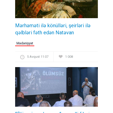
Mərhəməti ilə könülləri, şeirləri ilə
qəlbləri fəth edən Natəvan
Mədəniyyət
5 Avqust 11:07
1 008