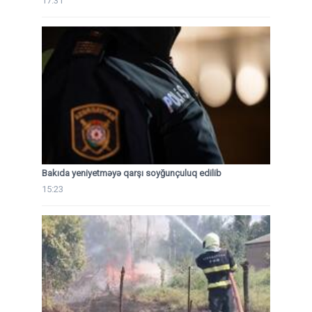
17:31
Bakıda yeniyetməyə qarşı soyğunçuluq edilib
15:23