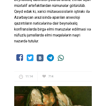
müxtəlif artefaktlardan nümunələr götürülüb.
Qeyd edək ki, xarici mütəxəssislərin iştirakı ilə
Azərbaycan ərazisində aparılan arxeoloji
qazıntıların nəticələrinə dair beynəlxalq
konfranslarda birgə elmi məruzələr edilməsi və
nüfuzlu jurnallarda elmi məqalələrin nəşri
nəzərdə tutulur.
11:14
714