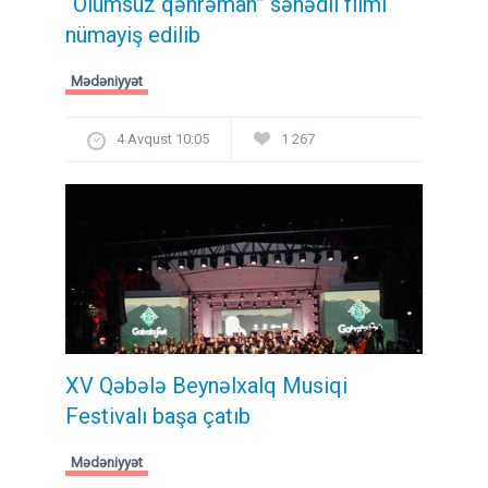
“Ölümsüz qəhrəman” sənədli filmi
nümayiş edilib
Mədəniyyət
4 Avqust 10:05
1 267
XV Qəbələ Beynəlxalq Musiqi
Festivalı başa çatıb
Mədəniyyət