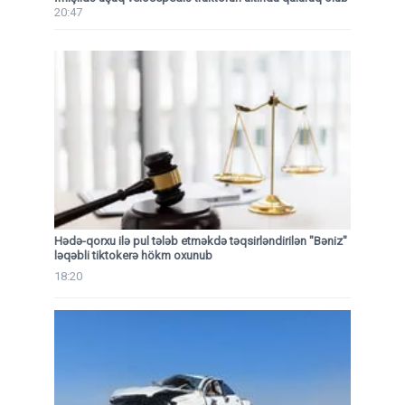
20:47
Hədə-qorxu ilə pul tələb etməkdə təqsirləndirilən "Bəniz"
ləqəbli tiktokerə hökm oxunub
18:20