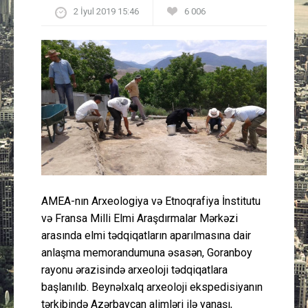
2 İyul 2019 15:46
6 006
Güney Azərbaycan
Mədəniyyət
Müsahibə
İdman
Layihə
Gündəm
AMEA-nın Arxeologiya və Etnoqrafiya İnstitutu
və Fransa Milli Elmi Araşdırmalar Mərkəzi
Cəmiyyət
arasında elmi tədqiqatların aparılmasına dair
anlaşma memorandumuna əsasən, Goranboy
Peşə etikası
rayonu ərazisində arxeoloji tədqiqatlara
başlanılıb. Beynəlxalq arxeoloji ekspedisiyanın
Əlaqə
tərkibində Azərbaycan alimləri ilə yanaşı,