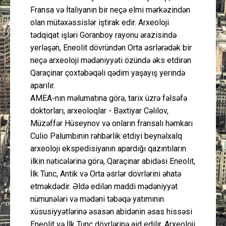
Fransa və İtaliyanın bir neçə elmi mərkəzindən
olan mütəxəssislər iştirak edir. Arxeoloji
tədqiqat işləri Goranboy rayonu ərazisində
yerləşən, Eneolit dövründən Orta əsrlərədək bir
neçə arxeoloji mədəniyyəti özündə əks etdirən
Qaraçinar çoxtəbəqəli qədim yaşayış yerində
aparılır.
AMEA-nın məlumatına görə, tarix üzrə fəlsəfə
doktorları, arxeoloqlar - Bəxtiyar Cəlilov,
Müzəffər Hüseynov və onların fransalı həmkarı
Culio Palumbinin rəhbərlik etdiyi beynəlxalq
arxeoloji ekspedisiyanın apardığı qazıntıların
ilkin nəticələrinə görə, Qaraçinar abidəsi Eneolit,
İlk Tunc, Antik və Orta əsrlər dövrlərini əhatə
etməkdədir. Əldə edilən maddi mədəniyyət
nümunələri və mədəni təbəqə yatımının
xüsusiyyətlərinə əsasən abidənin əsas hissəsi
Eneolit və İlk Tunc dövrlərinə aid edilir. Arxeoloji