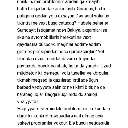
nəinki həmin problemlər aradan qalxmayıb,
hətta bir qədər də kəskinləşib. Görəsən, hərbi
paliqona gedən yola oxşayan Dərnəgül yolunun
tikintisi nə vaxt başa çatacaq? Habelə səhərlər
Sumqayıt istiqamətindən Bakıya, axşamlar isə
əksinə avtomobillərin hərəkəti nə vaxt
qaydasına düşəcək, maşınlar addım-addım
getmək prinsipindən necə qurtulacaqlar? Yol
tikintiləri uzun müddət davam etdiyindən
paytaxtda böyük narahatçılıqlar da yaradır. Uzud
müddətdir ki, dərnəgül yolu tunellər və körpülər
tikmək məqsədilə qazılaraq istifadə üçün
bərbad vəziyyətə salınıb: nə tikinti bitir, nə də
narahaçılıqlar. Başqa küçələrdə də analoji
vəziyyətdir.
Həqliyyat sistemindəki problemlərin kökündə o
durur ki, konkret məqsədlərə nail olmaq üçün
sahəvi proqramlar yoxdur. Elə bunun nəticəsidir