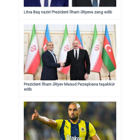
Litva Baş naziri Prezident İlham Əliyevə zəng edib
Prezident İlham Əliyev Məsud Pezeşkiana təşəkkür
edib