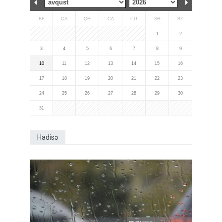
BE
ÇA
ÇƏ
CA
CÜ
ŞƏ
BZ
1
2
3
4
5
6
7
8
9
10
11
12
13
14
15
16
17
18
19
20
21
22
23
24
25
26
27
28
29
30
31
Hadisə