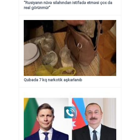
“Rusiyanın nüvə silahından istifadə etməsi çox da
real görünmür”
Qubada 7 kq narkotik aşkarlanıb