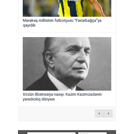
Mərakeş millisinin futbolçusu “Fənərbağça”ya
qayıdıb
Sözün illüstrasiya naxışı: Kazım Kazımzadənin
yaradıcılıq dünyası