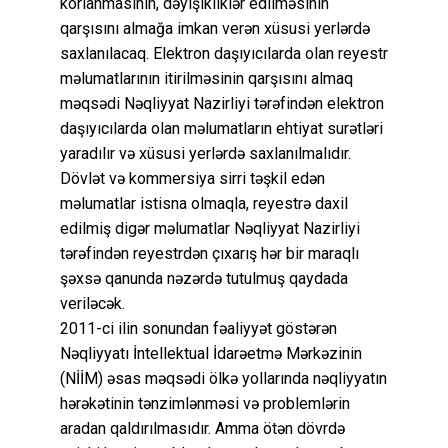
korlanmasının, dəyişikliklər edilməsinin
qarşısını almağa imkan verən xüsusi yerlərdə
saxlanılacaq. Elektron daşıyıcılarda olan reyestr
məlumatlarının itirilməsinin qarşısını almaq
məqsədi Nəqliyyat Nazirliyi tərəfindən elektron
daşıyıcılarda olan məlumatların ehtiyat surətləri
yaradılır və xüsusi yerlərdə saxlanılmalıdır.
Dövlət və kommersiya sirri təşkil edən
məlumatlar istisna olmaqla, reyestrə daxil
edilmiş digər məlumatlar Nəqliyyat Nazirliyi
tərəfindən reyestrdən çıxarış hər bir maraqlı
şəxsə qanunda nəzərdə tutulmuş qaydada
veriləcək.
2011-ci ilin sonundan fəaliyyət göstərən
Nəqliyyatı İntellektual İdarəetmə Mərkəzinin
(NİİM) əsas məqsədi ölkə yollarında nəqliyyatın
hərəkətinin tənzimlənməsi və problemlərin
aradan qaldırılmasıdır. Amma ötən dövrdə