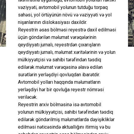
vəziyyəti, avtomobil yolunun tutduğu torpaq
sahəsi, yol örtüyünün növü və vəziyyəti və yol
nişanlarının dislokasiyası daxildir.
Reyestrin əsas bölməsi reyestrə daxil edilməsi
üçün göndərilən məlumat vərəqələrinin
qeydiyyatı jurnalı, reyestrdən çıxarışların
qeydiyyatı jurnalı, məlumat xəritələrinin və yolun
mülkiyyətçisi və sahibi tərəfindən təsdiq
edilərək məlumat vərəqəsinə əlavə edilən
surətlərin yerləşdiyi qovluqdan ibarətdir.
Avtomobil yolları haqqında məlumatların
yerləşdiyi hər bir qovluğa reyestr nömrəsi
veriləcək.
Reyestrin arxiv bölməsinə isə avtomobil
yolunun mülkiyyətçisi, sahibi tərəfindən təsdiq
edilərək göndərilmiş məlumatlarda dəyişikliklər
edilməsi nəticəsində aktuallığını itirmiş və bu